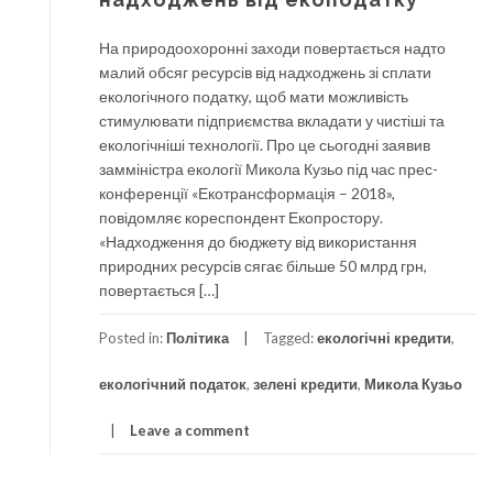
На природоохоронні заходи повертається надто
малий обсяг ресурсів від надходжень зі сплати
екологічного податку, щоб мати можливість
стимулювати підприємства вкладати у чистіші та
екологічніші технології. Про це сьогодні заявив
замміністра екології Микола Кузьо під час прес-
конференції «Екотрансформація – 2018»,
повідомляє кореспондент Екопростору.
«Надходження до бюджету від використання
природних ресурсів сягає більше 50 млрд грн,
повертається […]
Posted in:
Політика
Tagged:
екологічні кредити
,
екологічний податок
,
зелені кредити
,
Микола Кузьо
Leave a comment