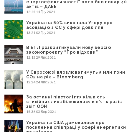
енергоефективності” потрібно понад 40
актів – ДАЕЕ
12:45
14 Гру 2021
Україна на 60% виконала Угоду про
асоціацію з ЄС у сфері довкілля
13:21
02 Гру 2021
В ЕПЛ розкритикували нову версію
законопроєкту “Про відходи”
12:15
29 Лис 2021
У Євросоюзі вловлюватимуть 5 млн тонн
CO2 на рік – Bloomberg
12:24
24 Лис 2021
За останні півстоліття кількість
стихійних лих збільшилася в п’ять разів –
звіт ООН
15:36
03 Вер 2021
Україна та США домовилися про
посилення співпраці у сфері енергетики
та клімату