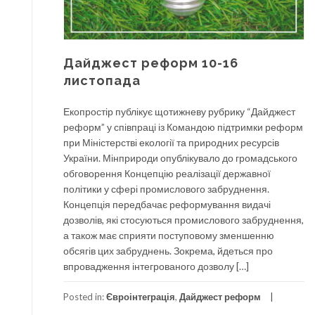
Дайджест реформ 10-16
листопада
Екопростір публікує щотижневу рубрику “Дайджест
реформ” у співпраці із Командою підтримки реформ
при Міністерстві екології та природних ресурсів
України. Мінприроди опублікувало до громадського
обговорення Концепцію реалізації державної
політики у сфері промислового забруднення.
Концепція передбачає реформування видачі
дозволів, які стосуються промислового забруднення,
а також має сприяти поступовому зменшенню
обсягів цих забруднень. Зокрема, йдеться про
впровадження інтегрованого дозволу […]
Posted in:
Євроінтеграція
,
Дайджест реформ