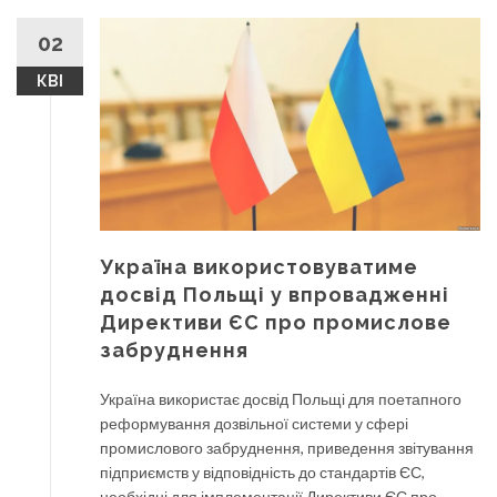
02
КВІ
Україна використовуватиме
досвід Польщі у впровадженні
Директиви ЄС про промислове
забруднення
Україна використає досвід Польщі для поетапного
реформування дозвільної системи у сфері
промислового забруднення, приведення звітування
підприємств у відповідність до стандартів ЄС,
необхідні для імплементації Директиви ЄС про