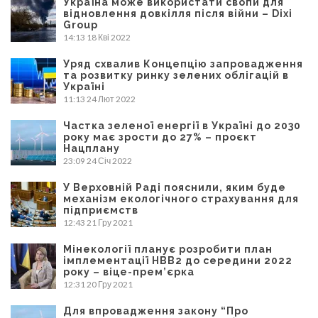
Україна може використати свопи для
відновлення довкілля після війни – Dixi
Group
14:13
18 Кві 2022
Уряд схвалив Концепцію запровадження
та розвитку ринку зелених облігацій в
Україні
11:13
24 Лют 2022
Частка зеленої енергії в Україні до 2030
року має зрости до 27% – проєкт
Нацплану
23:09
24 Січ 2022
У Верховній Раді пояснили, яким буде
механізм екологічного страхування для
підприємств
12:43
21 Гру 2021
Мінекології планує розробити план
імплементації НВВ2 до середини 2022
року – віце-прем’єрка
12:31
20 Гру 2021
Для впровадження закону “Про