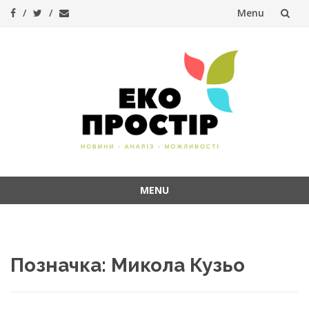
Menu
Skip
to
content
MENU
Skip
to
content
Позначка:
Микола Кузьо