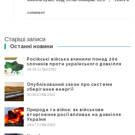
comment
Навігація
Старіші записи
записів
Останні новини
Російські війська вчинили понад 200
злочинів проти українського довкілля
18:14
11 Тра 2022
Опублікований закон про системи
зберігання енергії
10:38
23 Кві 2022
Природа та війна: як військове
вторгнення росії впливає на довкілля
України
14:27
21 Кві 2022