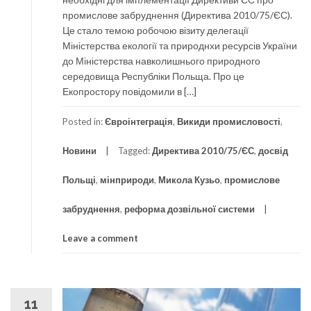
промислове забруднення (Директива 2010/75/ЄС).
Це стало темою робочою візиту делегації
Міністерства екології та природнхи ресурсів України
до Міністерства навколишнього природного
середовища Республіки Польща. Про це
Екопростору повідомили в […]
Posted in:
Євроінтеграція
,
Викиди промисловості
,
Новини
Tagged:
Директива 2010/75/ЄС
,
досвід
Польщі
,
мінприроди
,
Микола Кузьо
,
промислове
забруднення
,
реформа дозвільної системи
Leave a comment
11