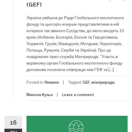
(GEF)
Україна увійшла до Ради Глобального екологічного
фонду та цьогоріч eперше представлятиме в ній
інтереси так званого Сусідства, до якого входять 13
країн (Албанія, Болгарія, Боснія та Герцеговина,
Хорватія, Грузія, Македонія, Молдова, Чорногорія,
Польща, Румунія, Сербія та Україна). Про це
повідомляє прес-служба Мінприроди. “Участь в
керівному органі Глобального екологічного фонду
допоможе посилити співпрацю між ГЕФ та […]
Posted in:
Новини
Tagged:
GEF
,
мінприроди
,
Микола Кузьо
Leave a comment
16