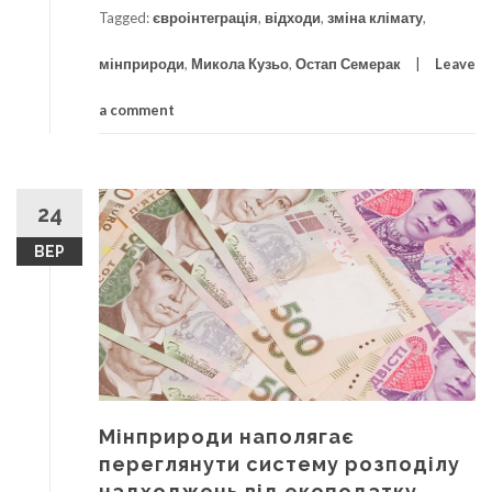
Tagged:
євроінтеграція
,
відходи
,
зміна клімату
,
мінприроди
,
Микола Кузьо
,
Остап Семерак
Leave
a comment
24
ВЕР
Мінприроди наполягає
переглянути систему розподілу
надходжень від екоподатку