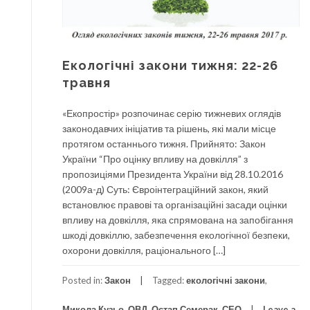
Екологічні закони тижня: 22-26
травня
«Екопростір» розпочинає серію тижневих оглядів
законодавчих ініціатив та рішень, які мали місце
протягом останнього тижня. Прийнято: Закон
України “Про оцінку впливу на довкілля” з
пропозиціями Президента України від 28.10.2016
(2009а-д) Суть: Євроінтеграційний закон, який
встановлює правові та організаційні засади оцінки
впливу на довкілля, яка спрямована на запобігання
шкоді довкіллю, забезпечення екологічної безпеки,
охорони довкілля, раціонального […]
Posted in:
Закон
Tagged:
екологічні закони
,
Микола Кузьо
,
ОВД
,
Остап Семерак
,
СЕО
Leave a