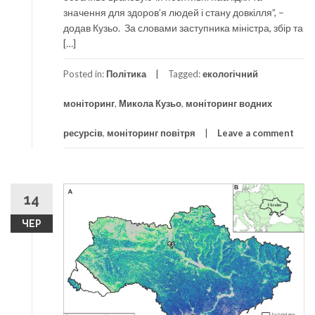
значення для здоров’я людей і стану довкілля”, –
додав Кузьо. За словами заступника міністра, збір та
[…]
Posted in:
Політика
Tagged:
екологічний
моніторинг
,
Микола Кузьо
,
моніторинг водних
ресурсів
,
моніторинг повітря
Leave a comment
14
ЧЕР