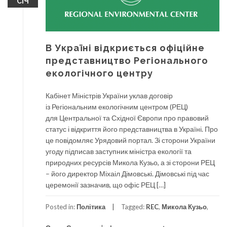
СІЧ
В Україні відкриється офіційне
представництво Регіонального
екологічного центру
Кабінет Міністрів України уклав договір
із Регіональним екологічним центром (РЕЦ)
для Центральної та Східної Європи про правовий
статус і відкриття його представництва в Україні. Про
це повідомляє Урядовий портал. Зі сторони України
угоду підписав заступник міністра екології та
природних ресурсів Микола Кузьо, а зі сторони РЕЦ
– його директор Міхаіл Дімовські. Дімовські під час
церемонії зазначив, що офіс РЕЦ […]
Posted in:
Політика
Tagged:
REC
,
Микола Кузьо
,