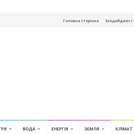
Skip
Головна сторінка
Екодайджест 
to
content
ТРЯ
ВОДА
ЕНЕРГІЯ
ЗЕМЛЯ
КЛІМАТ