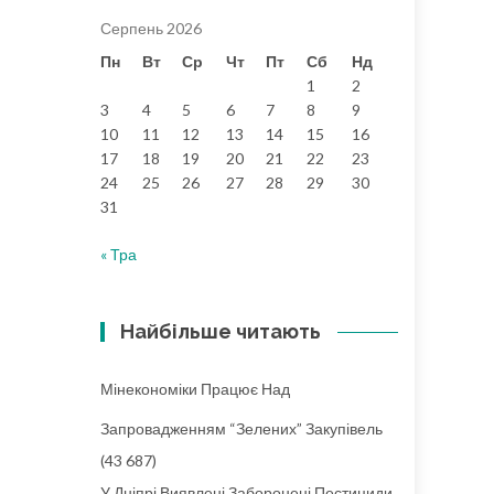
Серпень 2026
Пн
Вт
Ср
Чт
Пт
Сб
Нд
1
2
3
4
5
6
7
8
9
10
11
12
13
14
15
16
17
18
19
20
21
22
23
24
25
26
27
28
29
30
31
« Тра
Найбільше читають
Мінекономіки Працює Над
Запровадженням “зелених” Закупівель
(43 687)
У Дніпрі Виявлені Заборонені Пестициди,