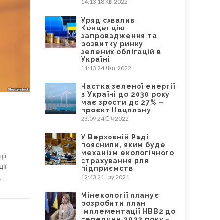
14:13
18 Кві 2022
Уряд схвалив
Концепцію
запровадження та
розвитку ринку
зелених облігацій в
Україні
11:13
24 Лют 2022
Частка зеленої енергії
в Україні до 2030 року
має зрости до 27% –
проєкт Нацплану
23:09
24 Січ 2022
У Верховній Раді
пояснили, яким буде
механізм екологічного
ції
страхування для
ії
підприємств
а
12:43
21 Гру 2021
Мінекології планує
розробити план
імплементації НВВ2 до
середини 2022 року –