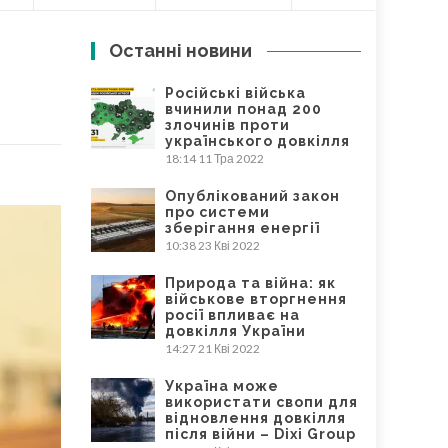
Останні новини
Російські війська
вчинили понад 200
злочинів проти
українського довкілля
18:14
11 Тра 2022
Опублікований закон
про системи
зберігання енергії
10:38
23 Кві 2022
Природа та війна: як
військове вторгнення
росії впливає на
довкілля України
14:27
21 Кві 2022
Україна може
використати свопи для
відновлення довкілля
після війни – Dixi Group