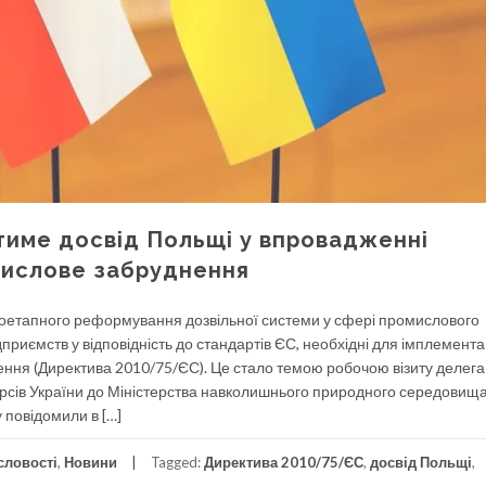
тиме досвід Польщі у впровадженні
мислове забруднення
поетапного реформування дозвільної системи у сфері промислового
приємств у відповідність до стандартів ЄС, необхідні для імплемента
ня (Директива 2010/75/ЄС). Це стало темою робочою візиту делегац
сурсів України до Міністерства навколишнього природного середовищ
 повідомили в […]
словості
,
Новини
Tagged:
Директива 2010/75/ЄС
,
досвід Польщі
,