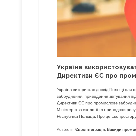
Україна використовува
Директиви ЄС про про
Україна використає досвід Польщі для 
забруднення, приведення звітування під
Директиви ЄС про промислове забруднен
Міністерства екології та природнхи ре
Республіки Польща. Про це Екопростору
Posted in:
Євроінтеграція
,
Викиди проми