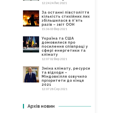
12:24
24 Лис 2021
За останні півстоліття
кількість стихійних лих
збільшилася в п’ять
разів – звіт ООН
15:36
03 Вер 2021
Україна та США
домовилися про
посилення співпраці у
сфері енергетики та
клімату
12:07
02 Вер 2021
Зміна клімату, ресурси
та відходи –
Міндовкілля озвучило
пріоритети до кінця
2021
12:07
28 Сер 2021
Архів новин