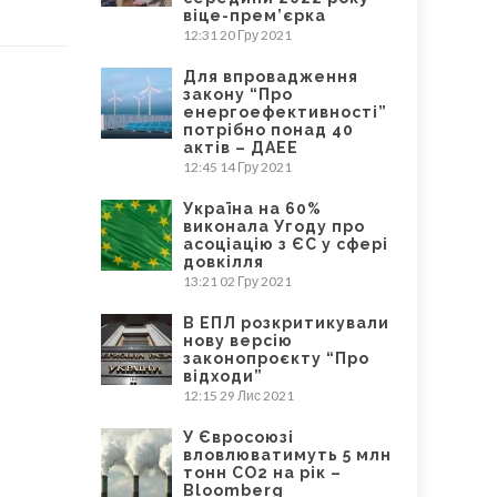
віце-прем’єрка
12:31
20 Гру 2021
Для впровадження
закону “Про
енергоефективності”
потрібно понад 40
актів – ДАЕЕ
12:45
14 Гру 2021
Україна на 60%
виконала Угоду про
асоціацію з ЄС у сфері
довкілля
13:21
02 Гру 2021
В ЕПЛ розкритикували
нову версію
законопроєкту “Про
відходи”
12:15
29 Лис 2021
У Євросоюзі
вловлюватимуть 5 млн
тонн CO2 на рік –
Bloomberg