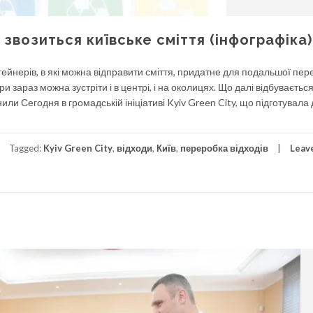
 звозиться київське сміття (інфографіка)
тейнерів, в які можна відправити сміття, придатне для подальшої пер
ри зараз можна зустріти і в центрі, і на околицях. Що далі відбувається
и Сегодня в громадській ініціативі Kyiv Green City, що підготувала 
Tagged:
Kyiv Green City
,
відходи
,
Київ
,
переробка відходів
Leav