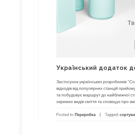
Український додаток д
Застосунок українських розробників “Со
відходів від популярних станцій прийом
та побудовує маршрут до найближчої ст
окремих видів сміття та сповіщує про з
Posted in:
Переробка
Tagged:
сортува