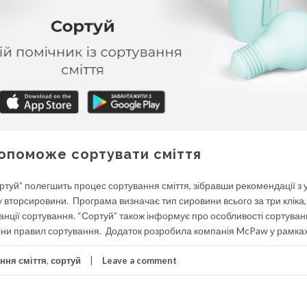
опоможе сортувати сміття
ртуй” полегшить процес сортування сміття, зібравши рекомендації з у
у вторсировини. Програма визначає тип сировини всього за три кліка,
анції сортування. “Сортуй” також інформує про особливості сортува
міни правил сортування. Додаток розробила компанія McPaw у рамках
ння сміття
,
сортуй
Leave a comment