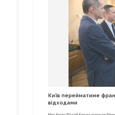
Київ перейматиме фран
відходами
Мер Києва Віталій Кличко підписав Мем