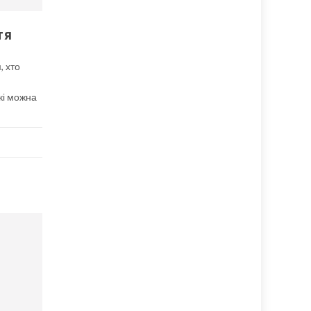
тя
, хто
,
кі можна