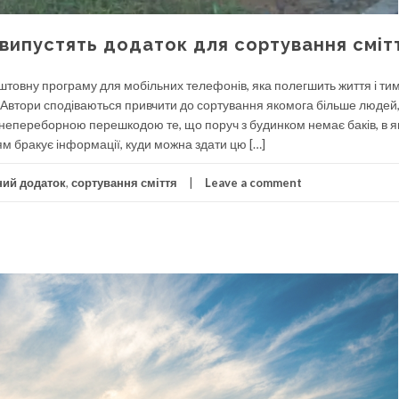
 випустять додаток для сортування сміт
штовну програму для мобільних телефонів, яка полегшить життя і тим
. Автори сподіваються привчити до сортування якомога більше людей
 непереборною перешкодою те, що поруч з будинком немає баків, в я
м бракує інформації, куди можна здати цю […]
ний додаток
,
сортування сміття
Leave a comment