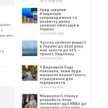
14:13
18 Кві 2022
Уряд схвалив
Концепцію
запровадження та
розвитку ринку
еробки –
зелених облігацій в
Україні
 з
11:13
24 Лют 2022
для киян
Частка зеленої енергії
в Україні до 2030 року
має зрости до 27% –
e a
проєкт Нацплану
23:09
24 Січ 2022
У Верховній Раді
пояснили, яким буде
механізм екологічного
страхування для
підприємств
12:43
21 Гру 2021
Мінекології планує
розробити план
імплементації НВВ2 до
середини 2022 року –