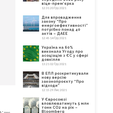
віце-прем’єрка
12:31
20 Гру 2021
Для впровадження
закону “Про
енергоефективності”
потрібно понад 40
актів – ДАЕЕ
12:45
14 Гру 2021
Україна на 60%
виконала Угоду про
асоціацію з ЄС у сфері
довкілля
13:21
02 Гру 2021
В ЕПЛ розкритикували
нову версію
законопроєкту “Про
відходи”
12:15
29 Лис 2021
У Євросоюзі
вловлюватимуть 5 млн
тонн CO2 на рік –
Bloomberg
.” про