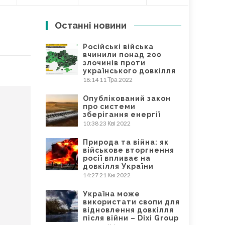
Останні новини
Російські війська
вчинили понад 200
злочинів проти
українського довкілля
18:14
11 Тра 2022
Опублікований закон
про системи
зберігання енергії
10:38
23 Кві 2022
Природа та війна: як
військове вторгнення
росії впливає на
довкілля України
14:27
21 Кві 2022
Україна може
використати свопи для
відновлення довкілля
після війни – Dixi Group