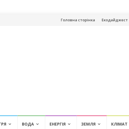
Skip
Головна сторінка
Екодайджест 
to
content
ТРЯ
ВОДА
ЕНЕРГІЯ
ЗЕМЛЯ
КЛІМАТ