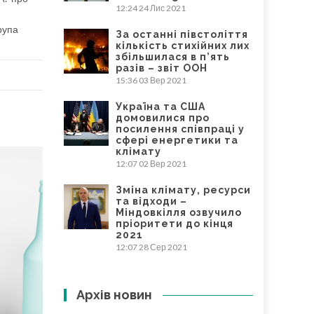
12:24
24 Лис 2021
рупа
За останні півстоліття
кількість стихійних лих
збільшилася в п’ять
разів – звіт ООН
15:36
03 Вер 2021
Україна та США
домовилися про
посилення співпраці у
сфері енергетики та
клімату
12:07
02 Вер 2021
Зміна клімату, ресурси
та відходи –
Міндовкілля озвучило
пріоритети до кінця
2021
12:07
28 Сер 2021
Архів новин