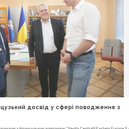
цузький досвід у сфері поводження з
орандум з французькою компанією “Veolia Central&Eastern Europe S.A