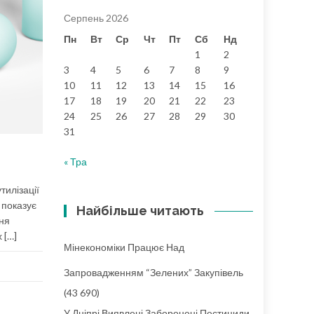
Серпень 2026
Пн
Вт
Ср
Чт
Пт
Сб
Нд
1
2
3
4
5
6
7
8
9
10
11
12
13
14
15
16
17
18
19
20
21
22
23
24
25
26
27
28
29
30
31
« Тра
тилізації
 показує
Найбільше читають
ння
 […]
Мінекономіки Працює Над
Запровадженням “зелених” Закупівель
(43 690)
У Дніпрі Виявлені Заборонені Пестициди,