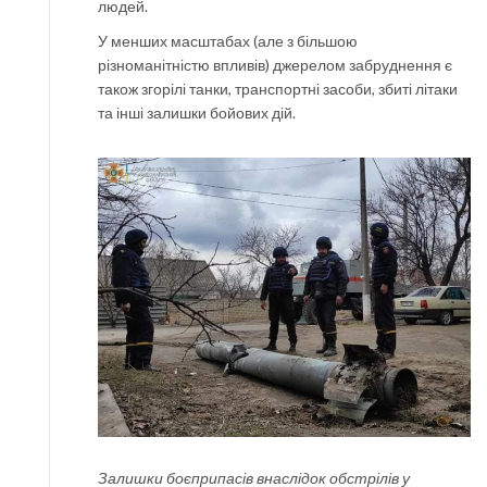
людей.
У менших масштабах (але з більшою
різноманітністю впливів) джерелом забруднення є
також згорілі танки, транспортні засоби, збиті літаки
та інші залишки бойових дій.
Залишки боєприпасів внаслідок обстрілів у