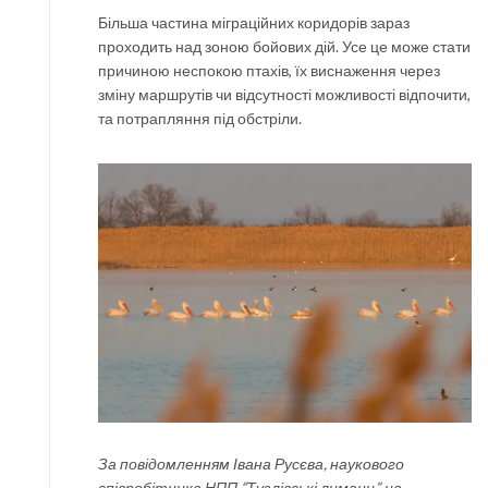
Більша частина міграційних коридорів зараз
проходить над зоною бойових дій. Усе це може стати
причиною неспокою птахів, їх виснаження через
зміну маршрутів чи відсутності можливості відпочити,
та потрапляння під обстріли.
За повідомленням Івана Русєва, наукового
співробітника НПП “Тузлівські лимани”, на