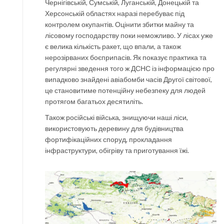
Чернігівській, Сумській, Луганській, Донецькій та
Херсонській областях наразі перебуває під
контролем окупантів. Оцінити збитки майну та
лісовому господарству поки неможливо. У лісах уже
є велика кількість ракет, що впали, а також
нерозірваних боєприпасів. Як показує практика та
регулярні зведення того ж ДСНС із інформацією про
випадково знайдені авіабомби часів Другої світової,
це становитиме потенційну небезпеку для людей
протягом багатьох десятиліть.
Також російські війська, знищуючи наші ліси,
використовують деревину для будівництва
фортифікаційних споруд, прокладання
інфраструктури, обігріву та приготування їжі.