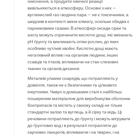
окиснення, а продукти хімічної реакції
вивільняються в атмосферу. Основні з них —
вуглекислий газ і водяна пара — не є токсичними, а
шкідливі в контексті зміни клімату, оскільки обидва є
парниковими газами. В атмосфері оксиди сірки та
азоту можуть спричинити кислотні дощі, які змінюють
рН ґрунту та викликають опіки рослин, до яких
особливо чутливі хвойні. Кислотні дощі мають
негативний вплив і на організм людини, інших
ссавців та птахів, впливаючи на стан слизових
тканин та органів дихання.
Металеві уламки снарядів, що потрапляють у
довкілля, також не є безпечними та цілковито
інертними. Чавун із домішками сталі є найбільш
поширеним матеріалом для виробництва оболонки
боєприпасів та містить у своєму складі не тільки
стандартні залізо та вуглець, а й сірку та мідь. Ці
речовини потрапляють до ґрунту і можуть мігрувати
до ґрунтових вод і в результаті потрапляти до
харчових ланцюгів, впливаючи і на тварин, і на