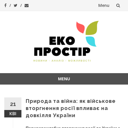
Menu
Skip
to
content
MENU
Skip
to
content
Природа та війна: як військове
21
вторгнення росії впливає на
КВІ
довкілля України
Повномасштабне вторгнення росії до України з