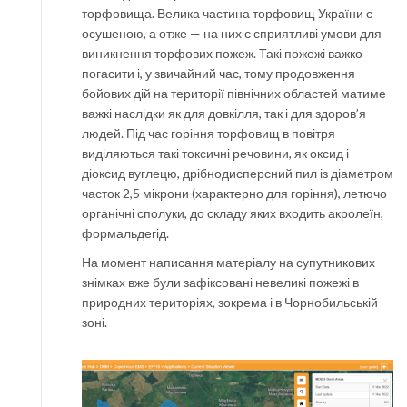
торфовища. Велика частина торфовищ України є
осушеною, а отже — на них є сприятливі умови для
виникнення торфових пожеж. Такі пожежі важко
погасити і, у звичайний час, тому продовження
бойових дій на території північних областей матиме
важкі наслідки як для довкілля, так і для здоров’я
людей. Під час горіння торфовищ в повітря
виділяються такі токсичні речовини, як оксид і
діоксид вуглецю, дрібнодисперсний пил із діаметром
часток 2,5 мікрони (характерно для горіння), летючо-
органічні сполуки, до складу яких входить акролеїн,
формальдегід.
На момент написання матеріалу на супутникових
знімках вже були зафіксовані невеликі пожежі в
природних територіях, зокрема і в Чорнобильській
зоні.