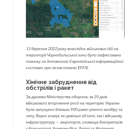
11 березня 2022 року внаслідок військових дій на
території Чорнобильської зони було зафіксовано
пожежу за допомогою Європейської інформаційної
системи про лісові пожежі EFFIS.
Хімічне забруднення від
обстрілів і ракет
За даними Міністерства оборони, за 20 днів
військового вторгнення росії на територію України
було запущено близько 900 ракет різного калібру та
типу. Ворог атакує як цивільні об’єкти, так і військову
інфраструктуру — аеропорти, сховища боєприпасів
у Краснопіллі, Кривому Розі, Дніпрі та Житомирі,