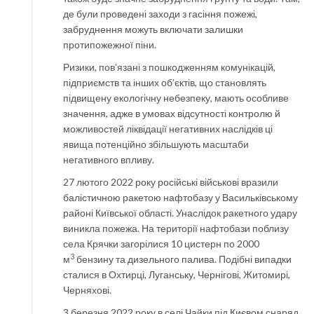
де були проведені заходи з гасіння пожежі,
забруднення можуть включати залишки
протипожежної піни.
Ризики, пов’язані з пошкодженням комунікацій,
підприємств та інших об’єктів, що становлять
підвищену екологічну небезпеку, мають особливе
значення, адже в умовах відсутності контролю й
можливостей ліквідації негативних наслідків ці
явища потенційно збільшують масштаби
негативного впливу.
27 лютого 2022 року російські військові вразили
балістичною ракетою нафтобазу у Васильківському
районі Київської області. Унаслідок ракетного удару
виникла пожежа. На території нафтобази поблизу
села Крячки загорілися 10 цистерн по 2000
3
м
бензину та дизельного палива. Подібні випадки
сталися в Охтирці, Луганську, Чернігові, Житомирі,
Черняхові.
3 березня 2022 року в селі Чайки під Києвом снаряд