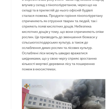
влучив у склад з пінополіуретаном, через що на
складі та в прилеглій до нього офісній будівлі
сталася пожежа. Продукти горіння пінополіуретану
спричиняють як отруєння тварин та людей, так і
сприяють появі кислотних дощів. Небезпека
кислотних дощів у тому, що вони спричиняють опіки
рослин. Це призводить до зменшення біомаси у
сільськогосподарських культур, а також до
ослаблення диких рослин та лісових культур.
Ослаблені ліси можуть швидко вражатися
шкідниками, що у свою чергу сприяє зростанню
кількості мертвої деревини лісу та поширенню
пожеж в екосистемах.