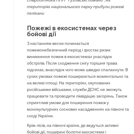
територію національного парку прибули рожеві
пелікани
Пожежі в екосистемах через
бойові дії
З настанням весни починається
пожежонебезпечний період і зростає ризик
виникнення пожеж в екосистемах унаслідок
обстрілів. Після сходження снігу торішня трава
підсихає, внаслідок чого може швидко спалахнути. В
сухих умовах пожежі поширюються моментально та
на великі площі. На територіях, окупованих
російськими військами, служби ДСНС не зможуть
працювати та проводити ліквідацію загорянь. Також
сприятливі умови для поширення пожеж у
монокультурних соснових насадженнях на півночі та
сході України.
Крім лісів, на півночі країни, де ведуться активні
бойові дії, поширені болотні екосистеми і