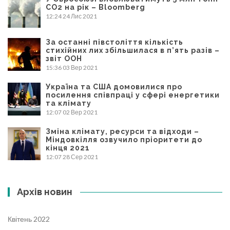
CO2 на рік – Bloomberg
12:24
24 Лис 2021
За останні півстоліття кількість
стихійних лих збільшилася в п’ять разів –
звіт ООН
15:36
03 Вер 2021
Україна та США домовилися про
посилення співпраці у сфері енергетики
та клімату
12:07
02 Вер 2021
Зміна клімату, ресурси та відходи –
Міндовкілля озвучило пріоритети до
кінця 2021
12:07
28 Сер 2021
Архів новин
Квітень 2022