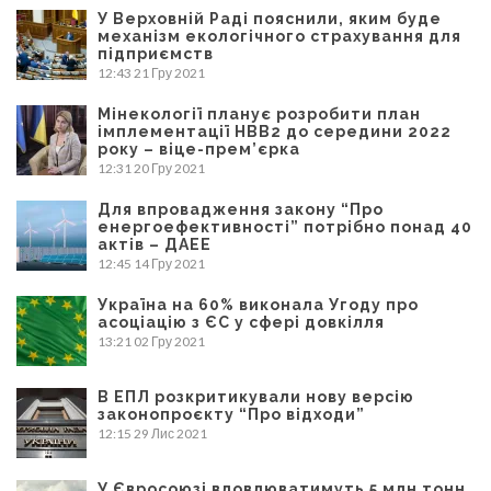
У Верховній Раді пояснили, яким буде
механізм екологічного страхування для
підприємств
12:43
21 Гру 2021
Мінекології планує розробити план
імплементації НВВ2 до середини 2022
року – віце-прем’єрка
12:31
20 Гру 2021
Для впровадження закону “Про
енергоефективності” потрібно понад 40
актів – ДАЕЕ
12:45
14 Гру 2021
Україна на 60% виконала Угоду про
асоціацію з ЄС у сфері довкілля
13:21
02 Гру 2021
В ЕПЛ розкритикували нову версію
законопроєкту “Про відходи”
12:15
29 Лис 2021
У Євросоюзі вловлюватимуть 5 млн тонн