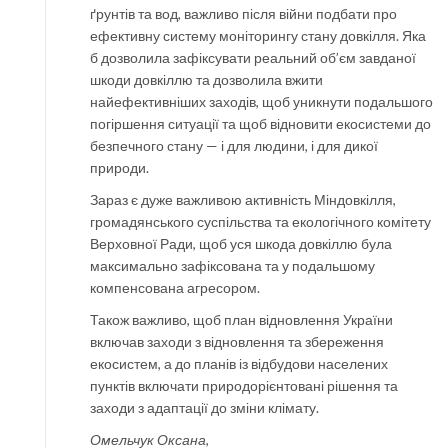
ґрунтів та вод, важливо після війни подбати про
ефективну систему моніторингу стану довкілля. Яка
б дозволила зафіксувати реальний об’єм завданої
шкоди довкіллю та дозволила вжити
найефективніших заходів, щоб уникнути подальшого
погіршення ситуації та щоб відновити екосистеми до
безпечного стану — і для людини, і для дикої
природи.
Зараз є дуже важливою активність Міндовкілля,
громадянського суспільства та екологічного комітету
Верховної Ради, щоб уся шкода довкіллю була
максимально зафіксована та у подальшому
компенсована агресором.
Також важливо, щоб план відновлення України
включав заходи з відновлення та збереження
екосистем, а до планів із відбудови населених
пунктів включати природорієнтовані рішення та
заходи з адаптації до зміни клімату.
Омельчук Оксана
,