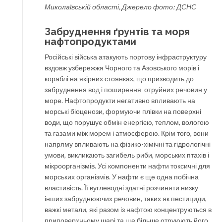
Миколаївській області, Джерело фото: ДСНС
Забруднення ґрунтів та моря
нафтопродуктами
Російські війська атакують портову інфраструктуру
вздовж узбережжя Чорного та Азовського морів і
кораблі на якірних стоянках, що призводить до
забруднення вод і поширення отруйних речовин у
море. Нафтопродукти негативно впливають на
морські біоценози, формуючи плівки на поверхні
води, що порушує обмін енергією, теплом, вологою
та газами між морем і атмосферою. Крім того, вони
напряму впливають на фізико-хімічні та гідрологічні
умови, викликають загибель риби, морських птахів і
мікроорганізмів. Усі компоненти нафти токсичні для
морських організмів. У нафти є ще одна побічна
властивість. Її вуглеводні здатні розчиняти низку
інших забруднюючих речовин, таких як пестициди,
важкі метали, які разом із нафтою концентруються в
приповерхньому шарі та ще більше отруюють його.