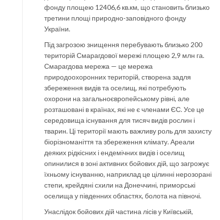
фонду площею 12406,6 кв.км, що становить близько
третини площі природно-заповідного фонду
України.
Під загрозою знищення перебувають близько 200
територій Смарагдової мережі площею 2,9 млн га.
Смарагдова мережа — це мережа
природоохоронних територій, створена задля
збереження видів та оселищ, які потребують
охорони на загальноєвропейському рівні, але
розташовані в країнах, які не є членами ЄС. Усе це
середовища існування для тисяч видів рослин і
тварин. Ці території мають важливу роль для захисту
біорізноманіття та збереження клімату. Ареали
деяких рідкісних і ендемічних видів і оселищ
опинилися в зоні активних бойових дій, що загрожує
їхньому існуванню, наприклад це цілинні нерозорані
степи, крейдяні схили на Донеччині, приморські
оселища у південних областях, болота на півночі.
Унаслідок бойових дій частина лісів у Київській,