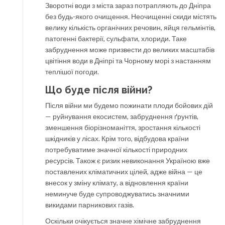
Зворотні води з міста зараз потрапляють до Дніпра
без будь-якого очищення. Неочищенні скиди містять
велику кількість органічних речовин, яйця гельмінтів,
патогенні бактерії, сульфати, хлориди. Таке
забруднення може призвести до великих масштабів
цвітіння води в Дніпрі та Чорному морі з настанням
теплішої погоди.
Що буде після війни?
Після війни ми будемо пожинати плоди бойових дій
— руйнування екосистем, забруднення ґрунтів,
зменшення біорізноманіття, зростання кількості
шкідників у лісах. Крім того, відбудова країни
потребуватиме значної кількості природних
ресурсів. Також є ризик невиконання Україною вже
поставлених кліматичних цілей, адже війна — це
внесок у зміну клімату, а відновлення країни
неминуче буде супроводжуватись значними
викидами парникових газів.
Оскільки очікується значне хімічне забруднення