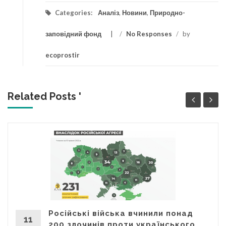
Categories:
Аналіз
,
Новини
,
Природно-
заповідний фонд
/
No Responses
/
by
ecoprostir
Related Posts '
Російські війська вчинили понад
11
200 злочинів проти українського