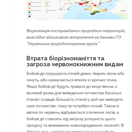
Візуалізація постраждалих природних територій,
внаслідок військового вторгнення за даними ГО
“Українська природоохоронна група”
Втрата біорізноманіття та
загроза червонокнижним видам
Бойові дії порушують спокій диких тварин, вони або
гинуть, або намагаються втекти з гарячих точок.
Якщо бойові дії будуть тривати до кінця весни, є
великий ризик для виведення потомства багатьох
птахів і ссавців. Більшість птахів у цей час виводять
своє потомство, тому їм потрібен спокій. Також із
квітня по червень відбувається отелення лосів, а
бойові дії ставлять під загрозу успішність цього
процесу та виживання новонароджених лосенят. В
Україні лось є рідкісним видом та внесений до