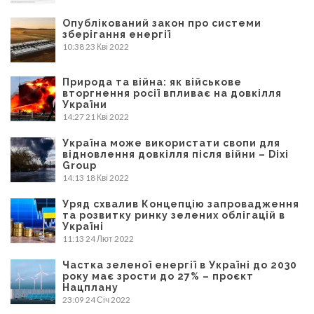
Опублікований закон про системи
зберігання енергії
10:38
23 Кві 2022
Природа та війна: як військове
вторгнення росії впливає на довкілля
України
14:27
21 Кві 2022
Україна може використати свопи для
відновлення довкілля після війни – Dixi
Group
14:13
18 Кві 2022
Уряд схвалив Концепцію запровадження
та розвитку ринку зелених облігацій в
Україні
11:13
24 Лют 2022
Частка зеленої енергії в Україні до 2030
року має зрости до 27% – проєкт
Нацплану
23:09
24 Січ 2022