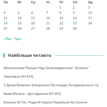
Пн
Вт
Ср
Чт
Пт
Сб
Нд
1
2
3
4
5
6
7
8
9
10
11
12
13
14
15
16
17
18
19
20
21
22
23
24
25
26
27
28
29
30
« Лют
Тра »
Найбільше читають
Мінекономіки Працює Над Запровадженням “зелених”
Закупівель
(43 693)
У Дніпрі Виявлені Заборонені Пестициди, Антидепресанти Та
Важкі Метали – Дослідження
(43 692)
Близько 30 Тис. Родин В Україні Перейшли На Сонячні