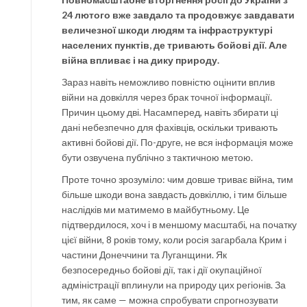
24 лютого вже завдало та продовжує завдавати
величезної шкоди людям та інфраструктурі
населених пунктів, де тривають бойові дії. Але
війна впливає і на дику природу.
Зараз навіть неможливо повністю оцінити вплив
війни на довкілля через брак точної інформації.
Причин цьому дві. Насамперед, навіть збирати ці
дані небезпечно для фахівців, оскільки тривають
активні бойові дії. По-друге, не вся інформація може
бути озвучена публічно з тактичною метою.
Проте точно зрозуміло: чим довше триває війна, тим
більше шкоди вона завдасть довкіллю, і тим більше
наслідків ми матимемо в майбутньому. Це
підтвердилося, хоч і в меншому масштабі, на початку
цієї війни, 8 років тому, коли росія загарбала Крим і
частини Донеччини та Луганщини. Як
безпосередньо бойові дії, так і дії окупаційної
адміністрації вплинули на природу цих регіонів. За
тим, як саме — можна спробувати спрогнозувати