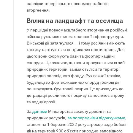
наслідки теперішнього повномасштабного
вторгнення.
Вплив на ландшафт та оселища
У перші дні повномасштабного вторгнення російські
війська рухалися в межах наявної інфраструктури.
Військові дії затягнулися — і тому росіяни змінюють
тактику та готуються до тривалих протистоянь. Для
цього вони формують бази та фортифікаційні
споруди. Це означає, що вони просуваються вглиб
природних територій: займають ліси та території
природно-заповідного фонду. Рух важкої техніки,
будівництво фортифікаційних споруд і бойові дії
пошкоджують ґрунтовий покрив. Це призводить до
деградації рослинного покриву та посилює вітрову
та водну ерозії.
За
даними
Міністерства захисту довкілля та
природних ресурсів,
за попередніми підрахунками
,
станом на 1 березня 2022 року агресор веде бойові
дії на території 900 об’єктів природно-заповідного