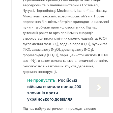
аеродроми та їх паливні цистерни в Гостомелі,
Чугуєві, Чорнобаївці, Мелітополі, Івано-Франківську,
Миколаєві, також військово-морські об’єкти. Проте
переважна більшість обстрілів припадає на населені
пункти та об’єкти промисловості в них. Під час
детонації ракет та артилерійських снарядів
утворюється низка хімічних сполук: чадний газ (CO),
вуглекислий газ (CO
), водяна пара (H
O), бурий газ
2
2
(NO), закис азоту (N
O), діоксид азоту (NO
),
2
2
формальдегід (CH
О), пари ціанистої кислоти (HCN),
2
азот (N
), а також велика кількість токсичної органіки,
2
окислюються навколишні ґрунти, деревина,
дернина, конструкції.
Не пропустіть:
Російські
війська вчинили понад 200
злочинів проти
українського довкілля
Під час вибуху всі речовини проходять повне