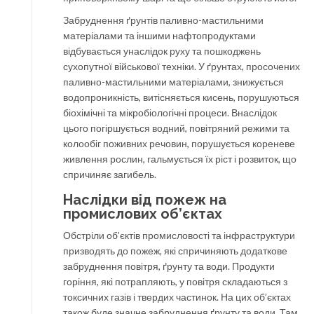
Забруднення ґрунтів паливно-мастильними
матеріалами та іншими нафтопродуктами
відбувається унаслідок руху та пошкоджень
сухопутної військової техніки. У ґрунтах, просочених
паливно-мастильними матеріалами, знижується
водопроникність, витісняється кисень, порушуються
біохімічні та мікробіологічні процеси. Внаслідок
цього погіршується водний, повітряний режими та
колообіг поживних речовин, порушується кореневе
живлення рослин, гальмується їх ріст і розвиток, що
спричиняє загибель.
Наслідки від пожеж на
промислових об’єктах
Обстріли об’єктів промисловості та інфраструктури
призводять до пожеж, які спричиняють додаткове
забруднення повітря, ґрунту та води. Продукти
горіння, які потрапляють, у повітря складаються з
токсичних газів і твердих частинок. На цих об’єктах
також буде значне забруднення ґрунту та води. Там,