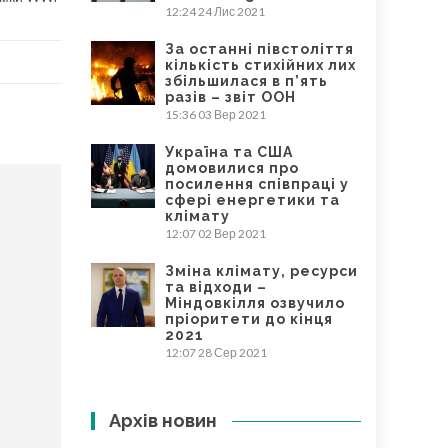
12:24
24 Лис 2021
За останні півстоліття
кількість стихійних лих
збільшилася в п’ять
разів – звіт ООН
15:36
03 Вер 2021
Україна та США
домовилися про
посилення співпраці у
сфері енергетики та
клімату
12:07
02 Вер 2021
Зміна клімату, ресурси
та відходи –
Міндовкілля озвучило
пріоритети до кінця
2021
12:07
28 Сер 2021
Архів новин