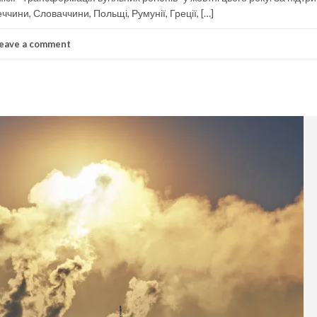
ччини, Словаччини, Польщі, Румунії, Греції, […]
eave a comment