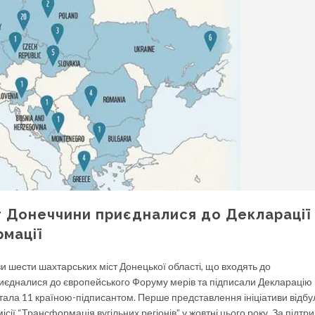
т Донеччини приєдналися до Декларації
мації
ви шести шахтарських міст Донецької області, що входять до
иєдналися до європейського Форуму мерів та підписали Декларацію
тала 11 країною-підписантом. Перше представлення ініціативи відб
ісії “Трансформація вугільних регіонів” у жовтні цього року. За під