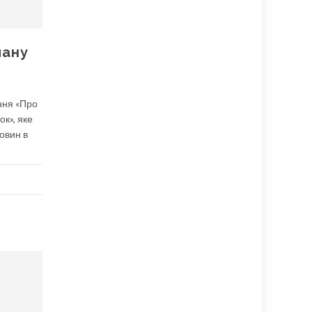
лану
ння «Про
к», яке
овин в