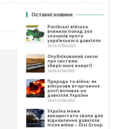
Останні новини
Російські війська
вчинили понад 200
злочинів проти
українського довкілля
18:14
11 Тра 2022
Опублікований закон
про системи
зберігання енергії
10:38
23 Кві 2022
Природа та війна: як
військове вторгнення
росії впливає на
довкілля України
14:27
21 Кві 2022
Україна може
використати свопи для
відновлення довкілля
після війни – Dixi Group