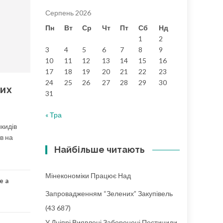
Серпень 2026
Пн
Вт
Ср
Чт
Пт
Сб
Нд
1
2
3
4
5
6
7
8
9
10
11
12
13
14
15
16
17
18
19
20
21
22
23
24
25
26
27
28
29
30
вих
31
« Тра
икидів
в на
Найбільше читають
Мінекономіки Працює Над
e a
Запровадженням “зелених” Закупівель
(43 687)
У Дніпрі Виявлені Заборонені Пестициди,