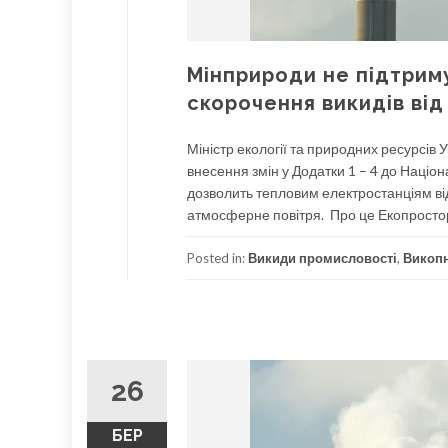
Мінприроди не підтрим
скорочення викидів ві
Міністр екології та природних ресурсі
внесення змін у Додатки 1 – 4 до Націо
дозволить тепловим електростанціям ві
атмосферне повітря. Про це Екопростор
Posted in:
Викиди промисловості
,
Викопн
26
БЕР