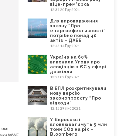
віце-прем’єрка
12:31
20 Гру 2021
Для впровадження
закону “Про
енергоефективності”
потрібно понад 40
актів – ДАЕЕ
12:45
14 Гру 2021
Україна на 60%
виконала Угоду про
асоціацію з ЄС у сфері
довкілля
13:21
02 Гру 2021
В ЕПЛ розкритикували
нову версію
законопроєкту “Про
відходи”
12:15
29 Лис 2021
У Євросоюзі
вловлюватимуть 5 млн
улося
тонн CO2 на рік –
Bloomberg
тримки WWF