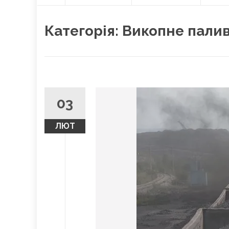
О
content
Л
О
Категорія:
Викопне пали
В
Н
А
03
ЛЮТ