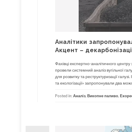
Аналітики запропонувал
Акцент – декарбонізац
Фахівці експертно-аналітичного центру 
провели системний аналіз вугільної гал
для розвитку та реструктуризації галузі.
та екологізації» запропонували два мо
Posted in:
Аналіз
,
Викопне паливо
,
Екор