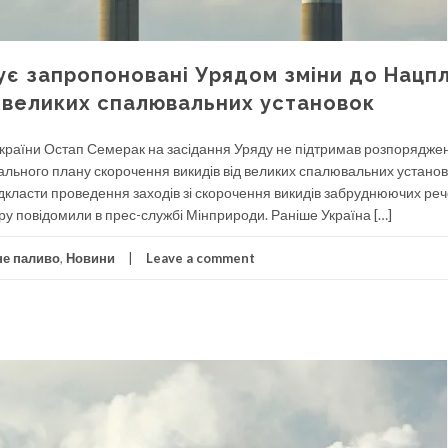
ує запропоновані Урядом зміни до Нацп
д великих спалювальних установок
в України Остап Семерак на засідання Уряду не підтримав розпорядже
нального плану скорочення викидів від великих спалювальних установо
дкласти проведення заходів зі скорочення викидів забруднюючих реч
у повідомили в прес-службі Мінприроди. Раніше Україна […]
е паливо
,
Новини
Leave a comment