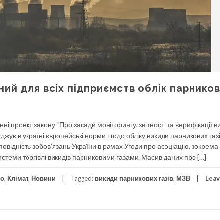
ний для всіх підприємств облік парнико
і проект закону “Про засади моніторингу, звітності та верифікації в
джує в україні європейські норми щодо обліку викиди парникових газі
повідність зобов’язань України в рамах Угоди про асоціацію, зокрема
стеми торгівлі викидів парниковими газами. Масив даних про […]
во
,
Клімат
,
Новини
Tagged:
викиди парникових газів
,
МЗВ
Leav