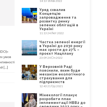
14:13
18 Кві 2022
Уряд схвалив
Концепцію
запровадження та
розвитку ринку
зелених облігацій в
Україні
11:13
24 Лют 2022
Частка зеленої енергії
в Україні до 2030 року
має зрости до 27% –
BRDO)»
проєкт Нацплану
их умов
23:09
24 Січ 2022
ективності
У Верховній Раді
й […]
пояснили, яким буде
механізм екологічного
страхування для
підприємств
12:43
21 Гру 2021
Мінекології планує
розробити план
імплементації НВВ2 до
середини 2022 року –