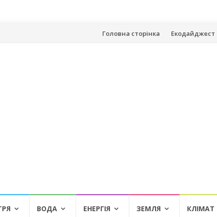
Skip
Головна сторінка
Екодайджест 
to
content
ТРЯ
ВОДА
ЕНЕРГІЯ
ЗЕМЛЯ
КЛІМАТ