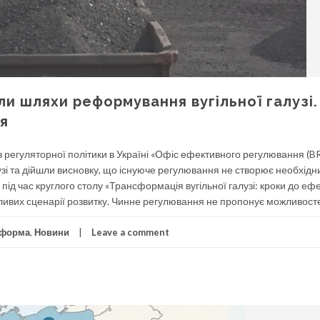
и шляхи реформування вугільної галузі.
ія
з регуляторної політики в Україні «Офіс ефективного регулювання (
узі та дійшли висновку, що існуюче регулювання не створює необхідн
 І під час круглого столу «Трансформація вугільної галузі: кроки до еф
жливих сценарії розвитку. Чинне регулювання не пропонує можливосте
еформа
,
Новини
Leave a comment