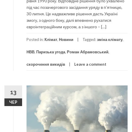
рівня 1990 року. Відповідне рішення було ухвалено
під час позачергового засідання уряду в п’ятницю,
30 липня. Це надважливе рішення дасть Україні
змогу, з одного боку, далі впевнено рухатися
євроінтеграційним курсом, а з іншого – […]
Posted in:
Клімат
,
Новини
Tagged:
зміна клімату
,
НВВ
,
Паризька угода
,
Роман Абрамовський
,
скорочення викидів
Leave a comment
13
ЧЕР