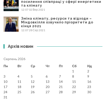
посилення співпраці у сфері енергетики
та клімату
12:07
02 Вер 2021
Зміна клімату, ресурси та відходи –
Міндовкілля озвучило пріоритети до
кінця 2021
12:07
28 Сер 2021
Архів новин
Серпень 2026
Пн
Вт
Ср
Чт
Пт
Сб
Нд
1
2
3
4
5
6
7
8
9
10
11
12
13
14
15
16
17
18
19
20
21
22
23
24
25
26
27
28
29
30
31