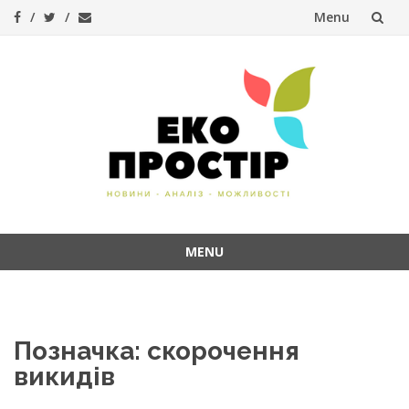
Menu
Skip
to
content
MENU
Skip
to
content
Позначка:
скорочення
викидів