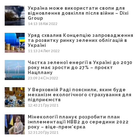
Україна може використати свопи для
відновлення довкілля після війни – Dixi
Group
14:13
18 Кві 2022
Уряд схвалив Концепцію запровадження
та розвитку ринку зелених облігацій в
Україні
11:13
24 Лют 2022
Частка зеленої енергії в Україні до 2030
року має зрости до 27% – проєкт
Нацплану
23:09
24 Січ 2022
У Верховній Раді пояснили, яким буде
механізм екологічного страхування для
підприємств
12:43
21 Гру 2021
Мінекології планує розробити план
імплементації НВВ2 до середини 2022
року – віце-прем’єрка
12:31
20 Гру 2021