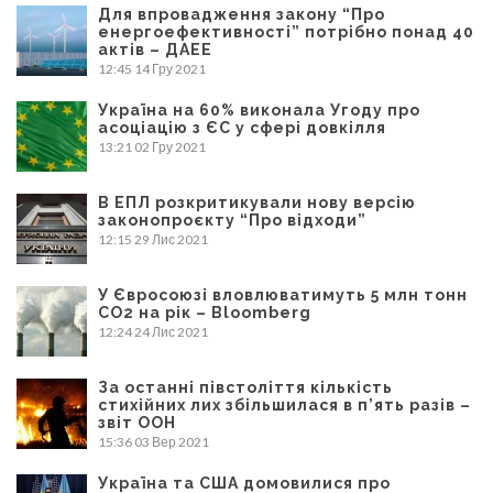
Для впровадження закону “Про
енергоефективності” потрібно понад 40
актів – ДАЕЕ
12:45
14 Гру 2021
Україна на 60% виконала Угоду про
асоціацію з ЄС у сфері довкілля
13:21
02 Гру 2021
В ЕПЛ розкритикували нову версію
законопроєкту “Про відходи”
12:15
29 Лис 2021
У Євросоюзі вловлюватимуть 5 млн тонн
CO2 на рік – Bloomberg
12:24
24 Лис 2021
За останні півстоліття кількість
стихійних лих збільшилася в п’ять разів –
звіт ООН
15:36
03 Вер 2021
Україна та США домовилися про