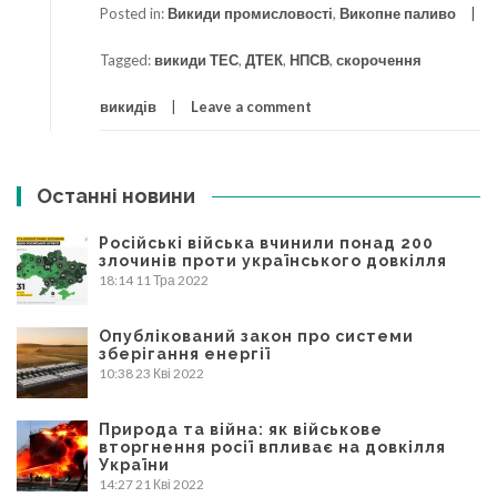
Posted in:
Викиди промисловості
,
Викопне паливо
Tagged:
викиди ТЕС
,
ДТЕК
,
НПСВ
,
скорочення
викидів
Leave a comment
Останні новини
Російські війська вчинили понад 200
злочинів проти українського довкілля
18:14
11 Тра 2022
Опублікований закон про системи
зберігання енергії
10:38
23 Кві 2022
Природа та війна: як військове
вторгнення росії впливає на довкілля
України
14:27
21 Кві 2022