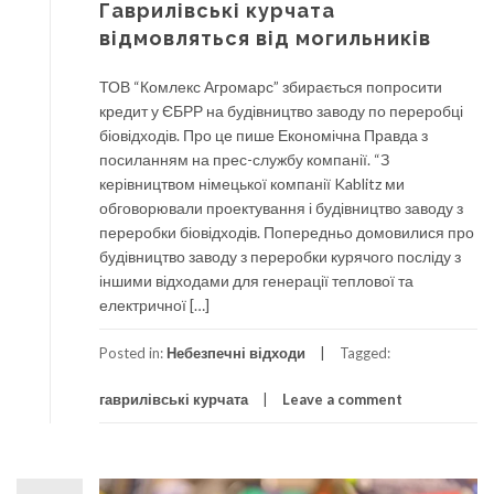
Гаврилівські курчата
відмовляться від могильників
ТОВ “Комлекс Агромарс” збирається попросити
кредит у ЄБРР на будівництво заводу по переробці
біовідходів. Про це пише Економічна Правда з
посиланням на прес-службу компанії. “З
керівництвом німецької компанії Kablitz ми
обговорювали проектування і будівництво заводу з
переробки біовідходів. Попередньо домовилися про
будівництво заводу з переробки курячого посліду з
іншими відходами для генерації теплової та
електричної […]
Posted in:
Небезпечні відходи
Tagged:
гаврилівські курчата
Leave a comment