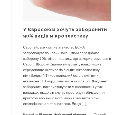
У Євросоюзі хочуть заборонити
90% видів мікропластику
Європейське хімічне агентство ECHA
запропонувало новий закон, який передбачає
заборону 90% мікропластику, що використовується в
Європі. Щороку Європа випускає у навколишнє
середовище шість разів більше мікропластику,
ніж «Великий Тихоокеанський острів сміття» –
еквівалент 10 млрд. пластикових пляшок Документ
заборонить використовувати мікропластик у тих
випадках, якщо він слугує просто для збільшення
прибутку або якщо його можна замінити більш
екологічною альтернативою. Якщо […]
Posted in:
Відходи
,
Небезпечні відходи
Tagged: