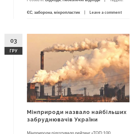
ЄС
,
заборона
,
мікропластик
Leave a comment
03
ГРУ
Мінприроди назвало найбільших
забруднювачів України
Мінприроди підготувало рейтинг «ТОП-100