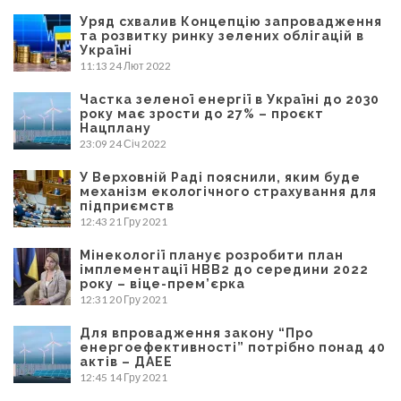
Уряд схвалив Концепцію запровадження
та розвитку ринку зелених облігацій в
Україні
11:13
24 Лют 2022
Частка зеленої енергії в Україні до 2030
року має зрости до 27% – проєкт
Нацплану
23:09
24 Січ 2022
У Верховній Раді пояснили, яким буде
механізм екологічного страхування для
підприємств
12:43
21 Гру 2021
Мінекології планує розробити план
імплементації НВВ2 до середини 2022
року – віце-прем’єрка
12:31
20 Гру 2021
Для впровадження закону “Про
енергоефективності” потрібно понад 40
актів – ДАЕЕ
12:45
14 Гру 2021