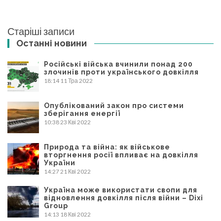
Навігація
Старіші записи
записів
Останні новини
Російські війська вчинили понад 200
злочинів проти українського довкілля
18:14
11 Тра 2022
Опублікований закон про системи
зберігання енергії
10:38
23 Кві 2022
Природа та війна: як військове
вторгнення росії впливає на довкілля
України
14:27
21 Кві 2022
Україна може використати свопи для
відновлення довкілля після війни – Dixi
Group
14:13
18 Кві 2022