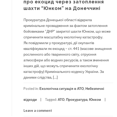
про екоцид через затоплення
шахти “Юнком” на Донеччині
Прокуратура Донецької області відкрила
кримінальне провадження за фактом затоплення
бойовиками “ДНР” закритої шахти Юнком, що може
спричинити масштабну екологічну катастрофу.
Як повідомили у прокуратурі, дії окупантів
кваліфікували як екоцид – ст. 441 (масове знищення
рослинного або тваринного світу, отруєння
атмосфери або водних ресурсів, а також вчинення
інших дій, що можуть спричинити екологічну
катастрофу) Кримінального кодексу України. За
даними слідства, […]
Posted in:
Екологічна ситуація в АТО
,
Небезпечні
відходи
Tagged:
АТО
,
Прокуратура
,
Юнком
Leave a comment