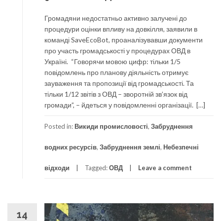
Громадяни недостатньо активно залучені до
процедури оцінки впливу на довкілля, заявили в
команді SaveEcoBot, проаналізувавши документи
про участь громадськості у процедурах ОВД в
Україні. “Говорячи мовою цифр: тільки 1/5
повідомлень про планову діяльність отримує
зауваження та пропозиції від громадськості. Та
тільки 1/12 звітів з ОВД – зворотній зв’язок від
громади”, – йдеться у повідомленні організації. […]
Posted in:
Викиди промисловості
,
Забруднення
водних ресурсів
,
Забруднення землі
,
Небезпечні
відходи
Tagged:
ОВД
Leave a comment
14