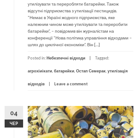
утилізувати та переробляти батарейки. Також
відсутні підприємства з утилізації пестицидів.
“Немає в Україні жодного підприємства, яке
належним чином може утилізувати та переробити
батарейки”, – повідомив він журналістам на
конференції “Нова політика управління відходами –
шлях до циклічної економіки”. Він […]
Posted in:
Небезпечні відходи
Tagged:
агрохіиікати
,
батарейки
,
Остап Семерак
,
утилізація
відходів
Leave a comment
04
ЧЕР