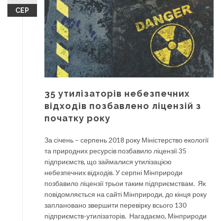
СЕР
35 утилізаторів небезпечних
відходів позбавлено ліцензій з
початку року
За січень – серпень 2018 року Міністерство екології
та природних ресурсів позбавило ліцензії 35
підприємств, що займалися утилізацією
небезпечних відходів. У серпні Мінприроди
позбавило ліцензії трьои таким підприємствам. Як
повідомляється на сайті Мінприроди, до кінця року
заплановано звершити перевірку всього 130
підприємств-утилізаторів. Нагадаємо, Мінприроди