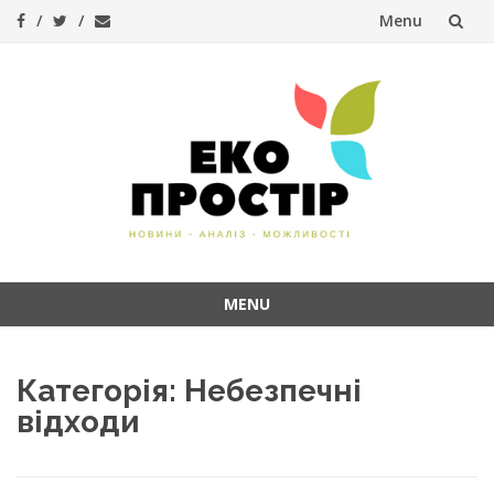
Menu
Skip
to
content
MENU
Skip
to
Категорія:
Небезпечні
content
відходи