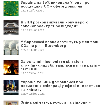
Україна на 60% виконала Угоду про
асоціацію з ЄС у сфері довкілля
13:21
02 Гру 2021
В ЕПЛ розкритикували нову версію
законопроєкту “Про відходи”
12:15
29 Лис 2021
У Євросоюзі вловлюватимуть 5 млн тонн
CO2 на рік – Bloomberg
12:24
24 Лис 2021
За останні півстоліття кількість
стихійних лих збільшилася в п’ять разів –
звіт ООН
15:36
03 Вер 2021
Україна та США домовилися про
посилення співпраці у сфері енергетики
та клімату
12:07
02 Вер 2021
Зміна клімату, ресурси та відходи –