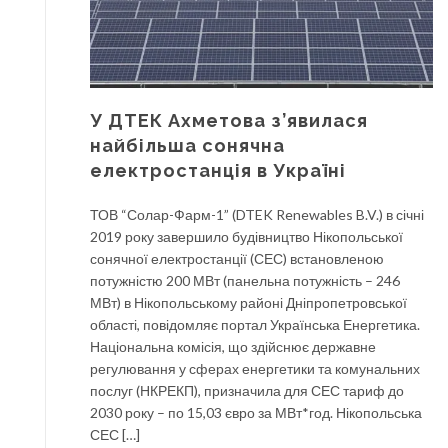
У ДТЕК Ахметова з’явилася
найбільша сонячна
електростанція в Україні
ТОВ “Солар-Фарм-1” (DTEK Renewables B.V.) в січні
2019 року завершило будівництво Нікопольської
сонячної електростанції (СЕС) встановленою
потужністю 200 МВт (панельна потужність – 246
МВт) в Нікопольському районі Дніпропетровської
області, повідомляє портал Українська Енергетика.
Національна комісія, що здійснює державне
регулювання у сферах енергетики та комунальних
послуг (НКРЕКП), призначила для СЕС тариф до
2030 року – по 15,03 євро за МВт*год. Нікопольська
СЕС […]