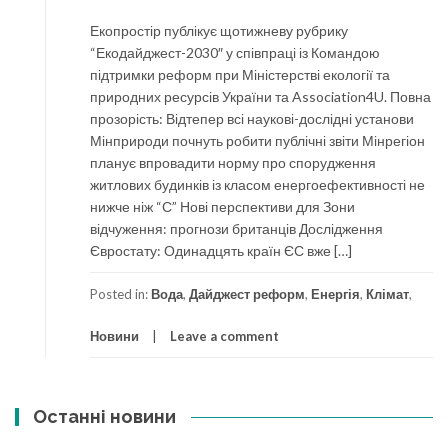
Екопростір публікує щотижневу рубрику
“Екодайджест-2030″ у співпраці із Командою
підтримки реформ при Міністерстві екології та
природних ресурсів України та Association4U. Повна
прозорість: Відтепер всі наукові-дослідні установи
Мінприроди почнуть робити публічні звіти Мінрегіон
планує впровадити норму про спорудження
житлових будинків із класом енергоефективності не
нижче ніж “С” Нові перспективи для Зони
відчуження: прогнози британців Дослідження
Євростату: Одинадцять країн ЄС вже […]
Posted in:
Вода
,
Дайджест реформ
,
Енергія
,
Клімат
,
Новини
Leave a comment
Останні новини