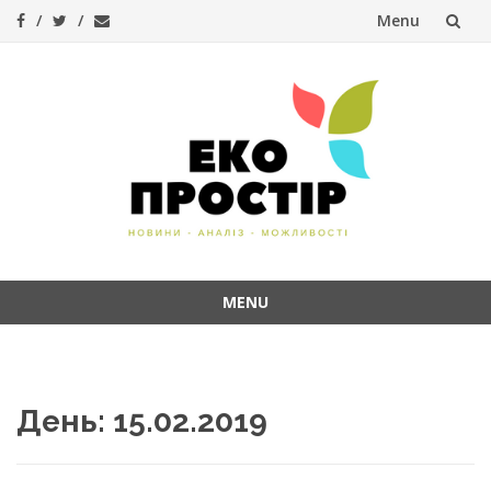
Menu
Skip
to
content
MENU
Skip
to
content
День:
15.02.2019