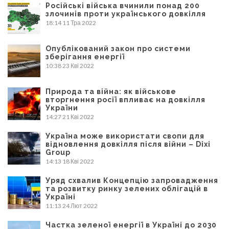
Російські війська вчинили понад 200
злочинів проти українського довкілля
18:14
11 Тра 2022
Опублікований закон про системи
зберігання енергії
10:38
23 Кві 2022
Природа та війна: як військове
вторгнення росії впливає на довкілля
України
14:27
21 Кві 2022
Україна може використати свопи для
відновлення довкілля після війни – Dixi
Group
14:13
18 Кві 2022
Уряд схвалив Концепцію запровадження
та розвитку ринку зелених облігацій в
Україні
11:13
24 Лют 2022
Частка зеленої енергії в Україні до 2030