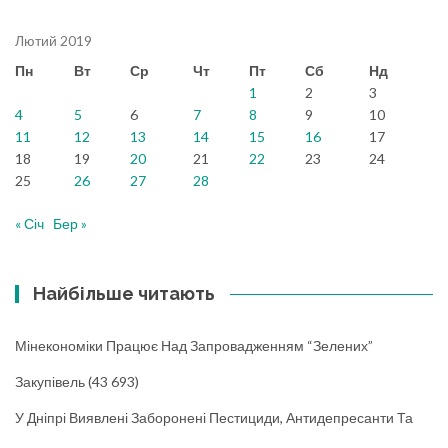
Лютий 2019
Пн
Вт
Ср
Чт
Пт
Сб
Нд
1
2
3
4
5
6
7
8
9
10
11
12
13
14
15
16
17
18
19
20
21
22
23
24
25
26
27
28
« Січ
Бер »
Найбільше читають
Мінекономіки Працює Над Запровадженням “зелених”
Закупівель
(43 693)
У Дніпрі Виявлені Заборонені Пестициди, Антидепресанти Та