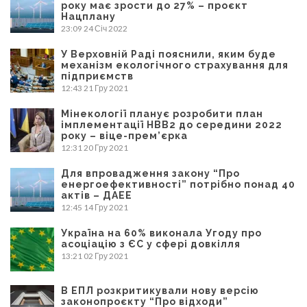
року має зрости до 27% – проєкт
Нацплану
23:09
24 Січ 2022
У Верховній Раді пояснили, яким буде
механізм екологічного страхування для
підприємств
12:43
21 Гру 2021
Мінекології планує розробити план
імплементації НВВ2 до середини 2022
року – віце-прем’єрка
12:31
20 Гру 2021
Для впровадження закону “Про
енергоефективності” потрібно понад 40
актів – ДАЕЕ
12:45
14 Гру 2021
Україна на 60% виконала Угоду про
асоціацію з ЄС у сфері довкілля
13:21
02 Гру 2021
В ЕПЛ розкритикували нову версію
законопроєкту “Про відходи”