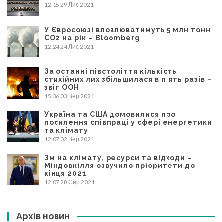
12:15
29 Лис 2021
У Євросоюзі вловлюватимуть 5 млн тонн
CO2 на рік – Bloomberg
12:24
24 Лис 2021
За останні півстоліття кількість
стихійних лих збільшилася в п’ять разів –
звіт ООН
15:36
03 Вер 2021
Україна та США домовилися про
посилення співпраці у сфері енергетики
та клімату
12:07
02 Вер 2021
Зміна клімату, ресурси та відходи –
Міндовкілля озвучило пріоритети до
кінця 2021
12:07
28 Сер 2021
Архів новин