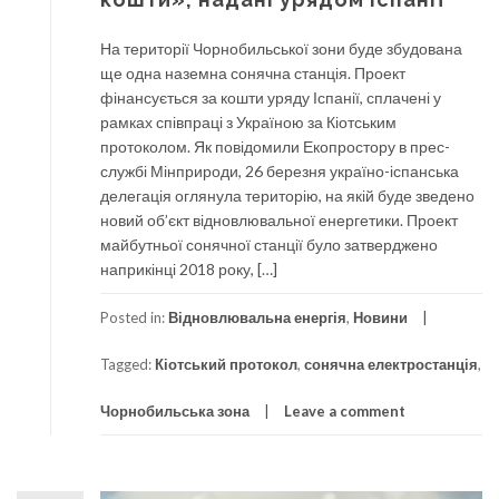
На території Чорнобильської зони буде збудована
ще одна наземна сонячна станція. Проект
фінансується за кошти уряду Іспанії, сплачені у
рамках співпраці з Україною за Кіотським
протоколом. Як повідомили Екопростору в прес-
службі Мінприроди, 26 березня україно-іспанська
делегація оглянула територію, на якій буде зведено
новий об’єкт відновлювальної енергетики. Проект
майбутньої сонячної станції було затверджено
наприкінці 2018 року, […]
Posted in:
Відновлювальна енергія
,
Новини
Tagged:
Кіотський протокол
,
сонячна електростанція
,
Чорнобильська зона
Leave a comment