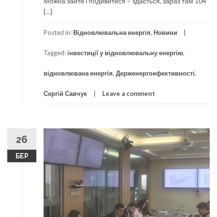
Можна зайти і подивитися – здається, зараз там 104
[…]
Posted in:
Відновлювальна енергія
,
Новини
Tagged:
інвестиції у відновлювальну енергію
,
відновлювана енергія
,
Держенергоефективності
,
Сергій Савчук
Leave a comment
26
БЕР