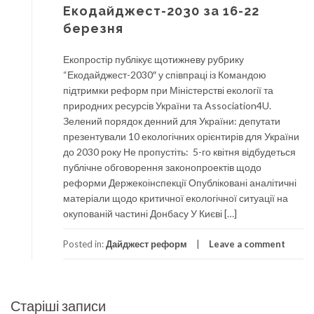
Екодайджест-2030 за 16-22
березня
Екопростір публікує щотижневу рубрику
“Екодайджест-2030″ у співпраці із Командою
підтримки реформ при Міністерстві екології та
природних ресурсів України та Association4U.
Зелений порядок денний для України: депутати
презентували 10 екологічних орієнтирів для України
до 2030 року Не пропустіть: 5-го квітня відбудеться
публічне обговорення законопроектів щодо
реформи Держекоінспекції Опубліковані аналітичні
матеріали щодо критичної екологічної ситуації на
окупованій частині Донбасу У Києві […]
Posted in:
Дайджест реформ
Leave a comment
Навігація
Старіші записи