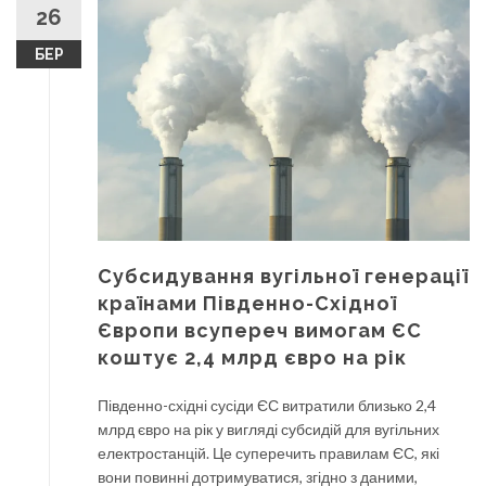
26
БЕР
Субсидування вугільної генерації
країнами Південно-Східної
Європи всупереч вимогам ЄС
коштує 2,4 млрд євро на рік
Південно-східні сусіди ЄС витратили близько 2,4
млрд євро на рік у вигляді субсидій для вугільних
електростанцій. Це суперечить правилам ЄС, які
вони повинні дотримуватися, згідно з даними,