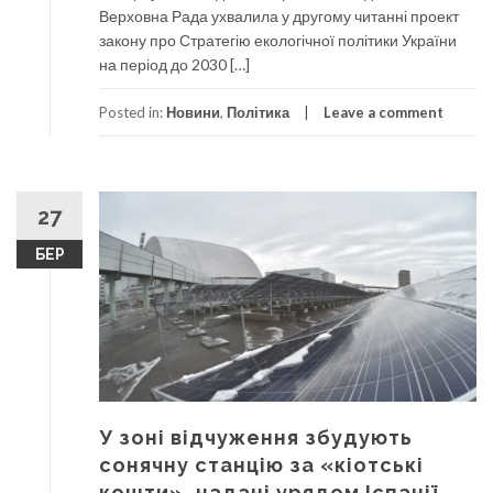
Верховна Рада ухвалила у другому читанні проект
закону про Стратегію екологічної політики України
на період до 2030 […]
Posted in:
Новини
,
Політика
Leave a comment
27
БЕР
У зоні відчуження збудують
сонячну станцію за «кіотські
кошти», надані урядом Іспанії