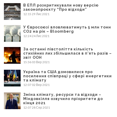
В ЕПЛ розкритикували нову версію
законопроєкту “Про відходи”
12:15
29 Лис 2021
У Євросоюзі вловлюватимуть 5 млн тонн
CO2 на рік – Bloomberg
12:24
24 Лис 2021
За останні півстоліття кількість
стихійних лих збільшилася в п’ять разів –
звіт ООН
15:36
03 Вер 2021
Україна та США домовилися про
посилення співпраці у сфері енергетики
та клімату
12:07
02 Вер 2021
Зміна клімату, ресурси та відходи –
Міндовкілля озвучило пріоритети до
кінця 2021
12:07
28 Сер 2021