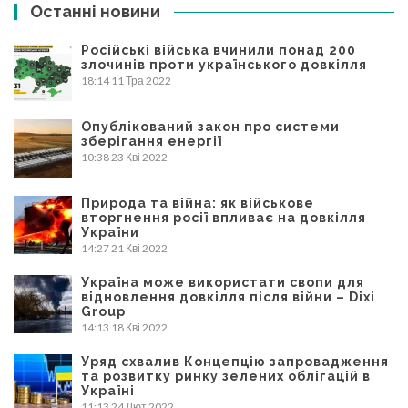
записів
Останні новини
Російські війська вчинили понад 200
злочинів проти українського довкілля
18:14
11 Тра 2022
Опублікований закон про системи
зберігання енергії
10:38
23 Кві 2022
Природа та війна: як військове
вторгнення росії впливає на довкілля
України
14:27
21 Кві 2022
Україна може використати свопи для
відновлення довкілля після війни – Dixi
Group
14:13
18 Кві 2022
Уряд схвалив Концепцію запровадження
та розвитку ринку зелених облігацій в
Україні
11:13
24 Лют 2022