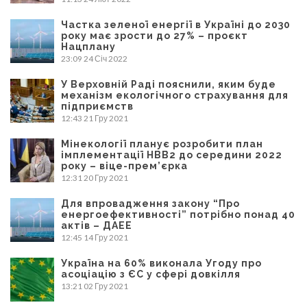
Частка зеленої енергії в Україні до 2030
року має зрости до 27% – проєкт
Нацплану
23:09
24 Січ 2022
У Верховній Раді пояснили, яким буде
механізм екологічного страхування для
підприємств
12:43
21 Гру 2021
Мінекології планує розробити план
імплементації НВВ2 до середини 2022
року – віце-прем’єрка
12:31
20 Гру 2021
Для впровадження закону “Про
енергоефективності” потрібно понад 40
актів – ДАЕЕ
12:45
14 Гру 2021
Україна на 60% виконала Угоду про
асоціацію з ЄС у сфері довкілля
13:21
02 Гру 2021