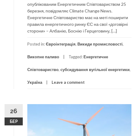
опублікованим Енергетичним Співтовариством 25
березня, повідомляє Climate Change News.
Енергетичне Співтовариство має на меті поширити
правила енергетичного ринку ЄС на свої «договірні
сторони» – Албанію, Боснію і Герцеговину, […]
Posted in:
Євроінтеграція
,
Викиди промисловості
,
Викопне паливо
Tagged:
Енергетичне
Співтовариство
,
субсидування вугільної енергетики
,
Україна
Leave a comment
26
БЕР