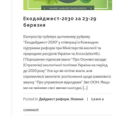
Екодайджест-2030 за 23-29
березня
Екопростір публікує щотижневу рубрику
“Екодайджест-2030″ у співпраці із Командою
підтримки реформ при Міністерстві екології та
природних ресурсів України та Association4U.
ГПорошенко підписав закон “Про Основні засади
(Стратегію) екологічної політики України на період
до 2030 року” Усе що ви хотіли знати, але
соромилися запитати: роз’яснення щодо рамкового
закону “Про управління відходами” Звіт ООН: Якщо
ми не змінимо свої звички сьогодні, […]
Posted in:
Дайджест реформ
,
Новини
Leave a
comment