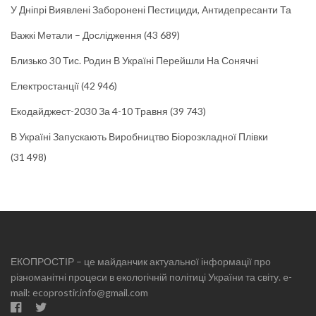
У Дніпрі Виявлені Заборонені Пестициди, Антидепресанти Та
Важкі Метали – Дослідження
(43 689)
Близько 30 Тис. Родин В Україні Перейшли На Сонячні
Електростанції
(42 946)
Екодайджест-2030 За 4-10 Травня
(39 743)
В Україні Запускають Виробництво Біорозкладної Плівки
(31 498)
ЕКОПРОСТІР – це майданчик актуальної інформації про
різноманітні процеси в екологічній політиці України та світу. e-
mail: ecoprostir.info@gmail.com