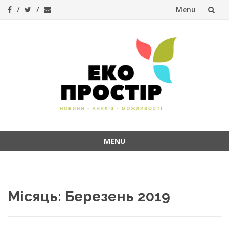
Menu
Skip
to
content
MENU
Skip
to
content
Місяць:
Березень 2019