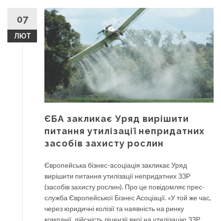
07
ЛЮТ
ЄБА закликає Уряд вирішити
питання утилізації непридатних
засобів захисту рослин
Європейська бізнес-асоціація закликає Уряд
вирішити питання утилізації непридатних ЗЗР
(засобів захисту рослин). Про це повідомляє прес-
служба Європейської Бізнес Асоціації. «У той же час,
через юридичні колізії та наявність на ринку
компанії, дійсність ліцензії якої на утилізацію ЗЗР