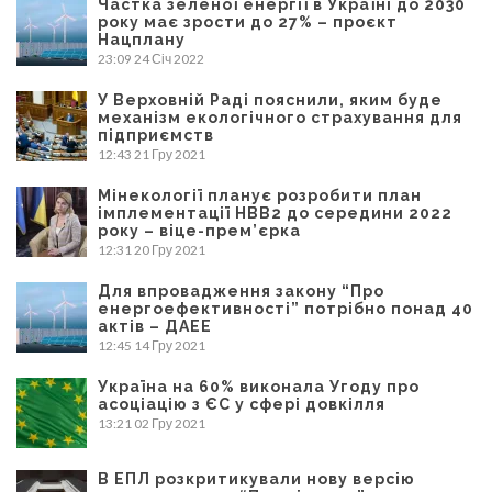
Частка зеленої енергії в Україні до 2030
року має зрости до 27% – проєкт
Нацплану
23:09
24 Січ 2022
У Верховній Раді пояснили, яким буде
механізм екологічного страхування для
підприємств
12:43
21 Гру 2021
Мінекології планує розробити план
імплементації НВВ2 до середини 2022
року – віце-прем’єрка
12:31
20 Гру 2021
Для впровадження закону “Про
енергоефективності” потрібно понад 40
актів – ДАЕЕ
12:45
14 Гру 2021
Україна на 60% виконала Угоду про
асоціацію з ЄС у сфері довкілля
13:21
02 Гру 2021
В ЕПЛ розкритикували нову версію