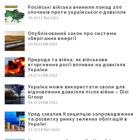
Російські війська вчинили понад 200
злочинів проти українського довкілля
18:14
11 Тра 2022
Опублікований закон про системи
зберігання енергії
10:38
23 Кві 2022
Природа та війна: як військове
вторгнення росії впливає на довкілля
України
14:27
21 Кві 2022
Україна може використати свопи для
відновлення довкілля після війни – Dixi
Group
14:13
18 Кві 2022
Уряд схвалив Концепцію запровадження
та розвитку ринку зелених облігацій в
Україні
11:13
24 Лют 2022