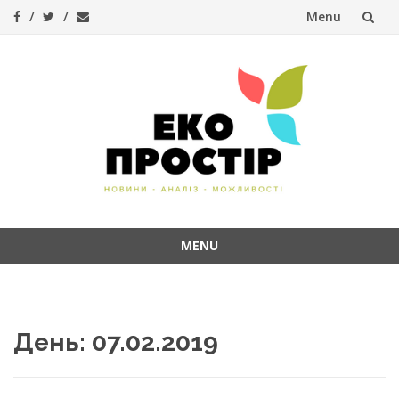
Menu
Skip
to
content
MENU
Skip
to
content
День:
07.02.2019