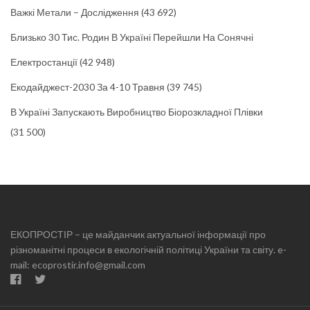
Важкі Метали – Дослідження
(43 692)
Близько 30 Тис. Родин В Україні Перейшли На Сонячні
Електростанції
(42 948)
Екодайджест-2030 За 4-10 Травня
(39 745)
В Україні Запускають Виробництво Біорозкладної Плівки
(31 500)
ЕКОПРОСТІР – це майданчик актуальної інформації про
різноманітні процеси в екологічній політиці України та світу. e-
mail: ecoprostir.info@gmail.com