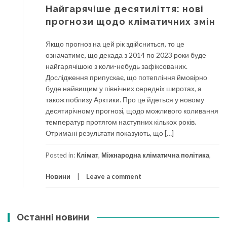
Найгарячіше десятиліття: нові
прогнози щодо кліматичних змін
Якщо прогноз на цей рік здійсниться, то це
означатиме, що декада з 2014 по 2023 роки буде
найгарячішою з коли-небудь зафіксованих.
Дослідження припускає, що потепління ймовірно
буде найвищим у північних середніх широтах, а
також поблизу Арктики. Про це йдеться у новому
десятирічному прогнозі, щодо можливого коливання
температур протягом наступних кількох років.
Отримані результати показують, що […]
Posted in:
Клімат
,
Міжнародна кліматична політика
,
Новини
Leave a comment
Останні новини