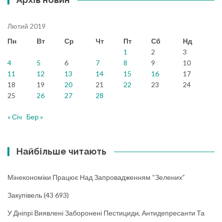
Лютий 2019
Пн
Вт
Ср
Чт
Пт
Сб
Нд
1
2
3
4
5
6
7
8
9
10
11
12
13
14
15
16
17
18
19
20
21
22
23
24
25
26
27
28
« Січ
Бер »
Найбільше читають
Мінекономіки Працює Над Запровадженням “зелених”
Закупівель
(43 693)
У Дніпрі Виявлені Заборонені Пестициди, Антидепресанти Та