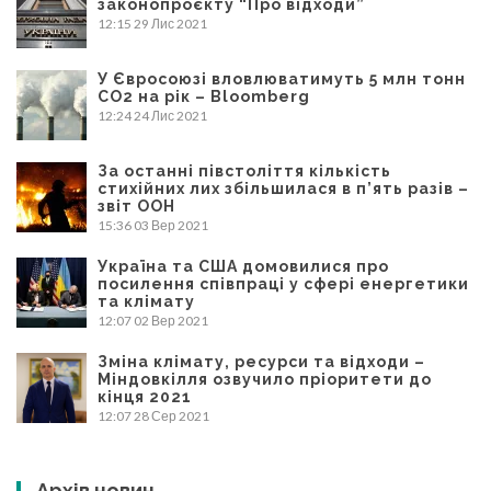
законопроєкту “Про відходи”
12:15
29 Лис 2021
У Євросоюзі вловлюватимуть 5 млн тонн
CO2 на рік – Bloomberg
12:24
24 Лис 2021
За останні півстоліття кількість
стихійних лих збільшилася в п’ять разів –
звіт ООН
15:36
03 Вер 2021
Україна та США домовилися про
посилення співпраці у сфері енергетики
та клімату
12:07
02 Вер 2021
Зміна клімату, ресурси та відходи –
Міндовкілля озвучило пріоритети до
кінця 2021
12:07
28 Сер 2021
Архів новин