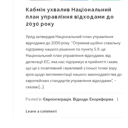
Кабмін ухвалив Національний
план управління відходами до
2030 року
Уряд затвердив Національний план управління
відходами до 2030 року. “Отримав щойно схвальну
підтримку нашого рішення по пункту 5.9, це
Національний план управління відходами, від
делегації ЄС, яка нас підтримує в прийнятті і каже,
що це є позитивний і важливий з їхньої точки зору
крок щодо імплементації нашого законодавтства до
європейских стандартів управління відходами”, –
сказав […]
Posted in:
Євроінтеграція
,
Відходи
,
Екореформа
Leave a comment