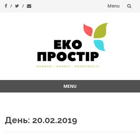
Menu
Skip
to
content
MENU
Skip
to
content
День:
20.02.2019