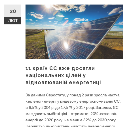
20
ЛЮТ
11 країн ЄС вже досягли
національних цілей у
відновлюваній енергетиці
За даними Євростату, у понад 2 рази зросла частка
«зеленої» енергії у кінцевому енергоспоживанні ЄС:
із 8,5% у 2004 р. до 17,5 % у 2017 році. Загалом, ЄС
має досить амбітні цілі – отримати: 20% «зеленої»
енергії до 2020 року; не менше 32% до 2030 року.
Першість у використанні «чистих» джерел енергії