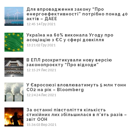
Для впровадження закону “Про
енергоефективності” потрібно понад 40
актів – ДАЕЕ
12:45
14 Гру 2021
Україна на 60% виконала Угоду про
асоціацію з ЄС у сфері довкілля
13:21
02 Гру 2021
В ЕПЛ розкритикували нову версію
законопроєкту “Про відходи”
12:15
29 Лис 2021
У Євросоюзі вловлюватимуть 5 млн тонн
CO2 на рік – Bloomberg
12:24
24 Лис 2021
За останні півстоліття кількість
стихійних лих збільшилася в п’ять разів –
звіт ООН
15:36
03 Вер 2021