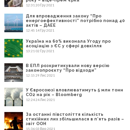
року – віце-прем’єрка
12:31
20 Гру 2021
Для впровадження закону “Про
енергоефективності” потрібно понад 40
актів – ДАЕЕ
12:45
14 Гру 2021
Україна на 60% виконала Угоду про
асоціацію з ЄС у сфері довкілля
13:21
02 Гру 2021
В ЕПЛ розкритикували нову версію
законопроєкту “Про відходи”
12:15
29 Лис 2021
У Євросоюзі вловлюватимуть 5 млн тонн
CO2 на рік – Bloomberg
12:24
24 Лис 2021
За останні півстоліття кількість
стихійних лих збільшилася в п’ять разів –
звіт ООН
15:36
03 Вер 2021