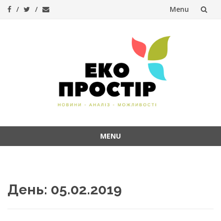
Menu
Skip
to
content
MENU
Skip
to
content
День:
05.02.2019