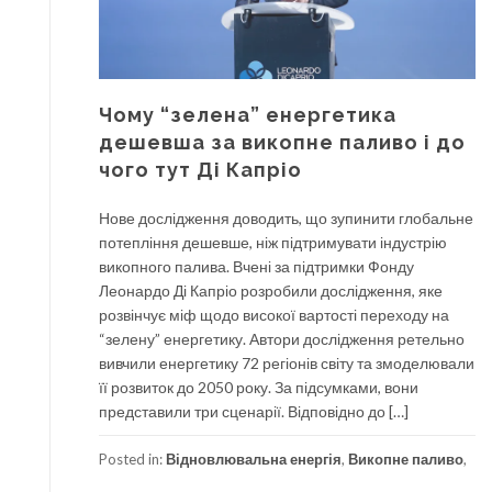
Чому “зелена” енергетика
дешевша за викопне паливо і до
чого тут Ді Капріо
Нове дослідження доводить, що зупинити глобальне
потепління дешевше, ніж підтримувати індустрію
викопного палива. Вчені за підтримки Фонду
Леонардо Ді Капріо розробили дослідження, яке
розвінчує міф щодо високої вартості переходу на
“зелену” енергетику. Автори дослідження ретельно
вивчили енергетику 72 регіонів світу та змоделювали
її розвиток до 2050 року. За підсумками, вони
представили три сценарії. Відповідно до […]
Posted in:
Відновлювальна енергія
,
Викопне паливо
,