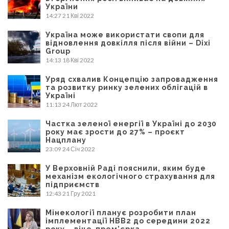
України
14:27
21 Кві 2022
Україна може використати свопи для
відновлення довкілля після війни – Dixi
Group
14:13
18 Кві 2022
Уряд схвалив Концепцію запровадження
та розвитку ринку зелених облігацій в
Україні
11:13
24 Лют 2022
Частка зеленої енергії в Україні до 2030
року має зрости до 27% – проєкт
Нацплану
23:09
24 Січ 2022
У Верховній Раді пояснили, яким буде
механізм екологічного страхування для
підприємств
12:43
21 Гру 2021
Мінекології планує розробити план
імплементації НВВ2 до середини 2022