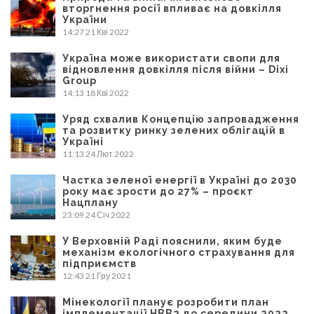
вторгнення росії впливає на довкілля
України
14:27
21 Кві 2022
Україна може використати свопи для
відновлення довкілля після війни – Dixi
Group
14:13
18 Кві 2022
Уряд схвалив Концепцію запровадження
та розвитку ринку зелених облігацій в
Україні
11:13
24 Лют 2022
Частка зеленої енергії в Україні до 2030
року має зрости до 27% – проєкт
Нацплану
23:09
24 Січ 2022
У Верховній Раді пояснили, яким буде
механізм екологічного страхування для
підприємств
12:43
21 Гру 2021
Мінекології планує розробити план
імплементації НВВ2 до середини 2022