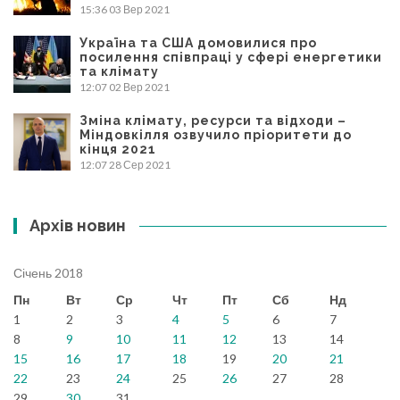
15:36
03 Вер 2021
Україна та США домовилися про
посилення співпраці у сфері енергетики
та клімату
12:07
02 Вер 2021
Зміна клімату, ресурси та відходи –
Міндовкілля озвучило пріоритети до
кінця 2021
12:07
28 Сер 2021
Архів новин
Січень 2018
Пн
Вт
Ср
Чт
Пт
Сб
Нд
1
2
3
4
5
6
7
8
9
10
11
12
13
14
15
16
17
18
19
20
21
22
23
24
25
26
27
28
29
30
31