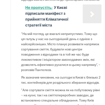
Не пропустіть:
У Києві
підписали маніфест з
прийняття Кліматичної
стратегії міста
“На мій погляд, це взагалі неприпустимо. Тому що
ця галузь у нас на сьогоднішній день є однією з
найсерйозніших. Місто планує розвивати напрямок
сортування сміття, будувати нові центри
поводження з відходами та в той же час буде
локомотивом і ініціатором законодавчих змін, які
дозволять ефективно рухатися в цьому напрямку”, –
розповів Пантелєєв.
Як зазначив чиновник, на сьогодні в Києві є близько 2
тис. контейнерів для роздільного збирання відходів.
“Але сортувати сміття можна як на побутовому рівні
– на кухні, так і на сміттєпереробних заводах, де
встановлено спеціальне обладнання. Тому Київ