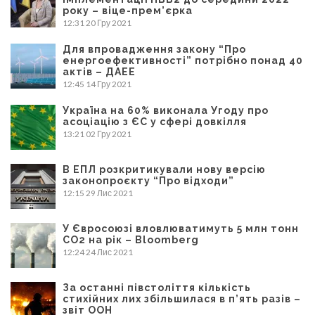
року – віце-прем’єрка
12:31
20 Гру 2021
Для впровадження закону “Про
енергоефективності” потрібно понад 40
актів – ДАЕЕ
12:45
14 Гру 2021
Україна на 60% виконала Угоду про
асоціацію з ЄС у сфері довкілля
13:21
02 Гру 2021
В ЕПЛ розкритикували нову версію
законопроєкту “Про відходи”
12:15
29 Лис 2021
У Євросоюзі вловлюватимуть 5 млн тонн
CO2 на рік – Bloomberg
12:24
24 Лис 2021
За останні півстоліття кількість
стихійних лих збільшилася в п’ять разів –
звіт ООН