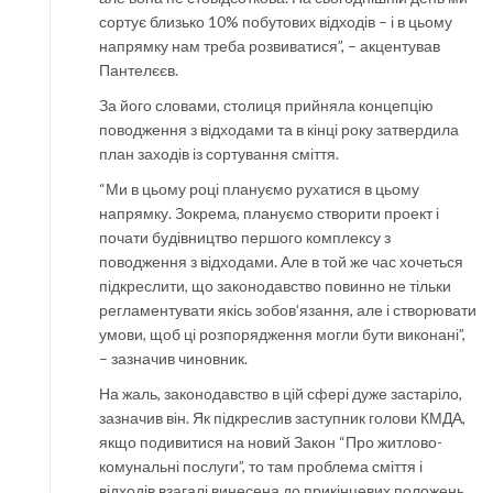
сортує близько 10% побутових відходів – і в цьому
напрямку нам треба розвиватися”, – акцентував
Пантелєєв.
За його словами, столиця прийняла концепцію
поводження з відходами та в кінці року затвердила
план заходів із сортування сміття.
“Ми в цьому році плануємо рухатися в цьому
напрямку. Зокрема, плануємо створити проект і
почати будівництво першого комплексу з
поводження з відходами. Але в той же час хочеться
підкреслити, що законодавство повинно не тільки
регламентувати якісь зобов’язання, але і створювати
умови, щоб ці розпорядження могли бути виконані”,
– зазначив чиновник.
На жаль, законодавство в цій сфері дуже застаріло,
зазначив він. Як підкреслив заступник голови КМДА,
якщо подивитися на новий Закон “Про житлово-
комунальні послуги”, то там проблема сміття і
відходів взагалі винесена до прикінцевих положень.