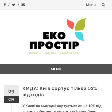
Menu
Skip
to
content
MENU
Skip
to
content
КМДА: Київ сортує тільки 10%
09
відходів
СІЧ
У Києві на сьогодні сортується лише 10% від
усього побутового сміття, який виробляє