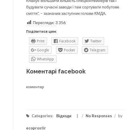
планує збільшити кількість спецконтейнерів так і
будувати сучасні заводи і там сортувати побутове
сміття”, – зазначив заступник голови КМДА.
Перегляди:
3 356
Поділитися цим:
Print
Facebook
Twitter
Google
Pocket
Telegram
WhatsApp
Коментарі facebook
коментар
Categories:
Відходи
/
No Responses
/
by
ecoprostir