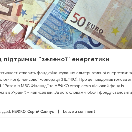
д підтримки “зеленої” енергетики
ктивності створить фонд фінансування альтернативної енергетики з
кологічної фінансової корпорації (НЕФКО). Про це повідомив голова а
ці. “Разом із МЗС Фінляндії та НЕФКО створюємо цільовий фонд із
тів в Україні”, – написав він. За його словами, обсяг фонду становит
agged:
НЕФКО
,
Сергій Савчук
Leave a comment