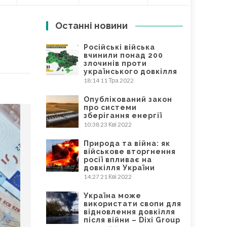
Останні новини
Російські війська
вчинили понад 200
злочинів проти
українського довкілля
18:14
11 Тра 2022
Опублікований закон
про системи
зберігання енергії
10:38
23 Кві 2022
Природа та війна: як
військове вторгнення
росії впливає на
довкілля України
14:27
21 Кві 2022
Україна може
використати свопи для
відновлення довкілля
після війни – Dixi Group