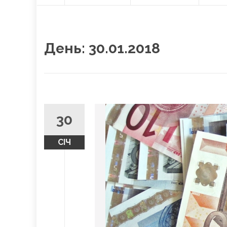
О
content
Л
О
В
Н
День:
30.01.2018
А
30
СІЧ