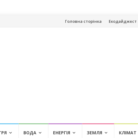
Skip
Головна сторінка
Екодайджест 
to
content
ТРЯ
ВОДА
ЕНЕРГІЯ
ЗЕМЛЯ
КЛІМАТ