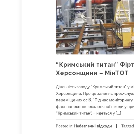
“Кримський титан” Фір
Херсонщини – МінТОТ
Діяльність заводу “Кримський титан” у 
Херсонщини. Про це заявляє прес-служб
переміщених осіб. “Під час моніторингу
факт нанесення екологічної шкоди у пр
“Кримський титан”, – йдеться у […]
Posted in:
Небезпечні відходи
Tagged