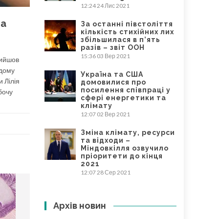
12:24
24 Лис 2021
ча
За останні півстоліття
кількість стихійних лих
збільшилася в п’ять
разів – звіт ООН
15:36
03 Вер 2021
рийшов
ідому
Україна та США
и Лілія
домовилися про
посилення співпраці у
бочу
сфері енергетики та
клімату
12:07
02 Вер 2021
Зміна клімату, ресурси
та відходи –
Міндовкілля озвучило
пріоритети до кінця
2021
12:07
28 Сер 2021
Архів новин