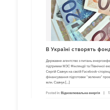
В Україні створять фон
Державне агентство з питань енергоефе
підтримки МЗС Фінляндії та Північної е
Сергій Савчук на своїй Facebook-сторін
фінансування підготовки “зелених” проек
млн. Савчук […]
Posted in:
Відновлювальна енергія
T