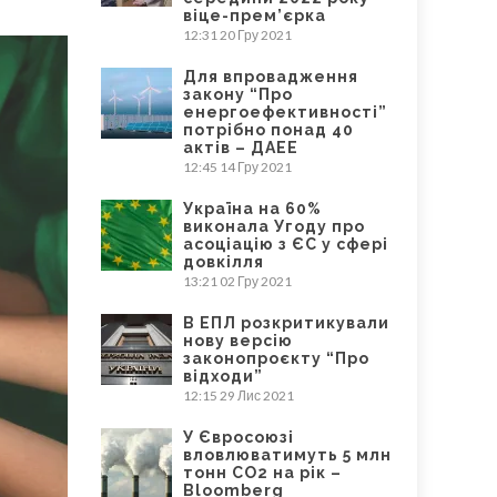
віце-прем’єрка
12:31
20 Гру 2021
Для впровадження
закону “Про
енергоефективності”
потрібно понад 40
актів – ДАЕЕ
12:45
14 Гру 2021
Україна на 60%
виконала Угоду про
асоціацію з ЄС у сфері
довкілля
13:21
02 Гру 2021
В ЕПЛ розкритикували
нову версію
законопроєкту “Про
відходи”
12:15
29 Лис 2021
У Євросоюзі
вловлюватимуть 5 млн
тонн CO2 на рік –
Bloomberg