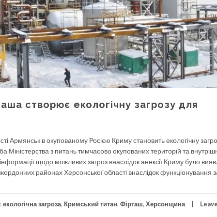
таша створює екологічну загрозу для
місті Армянськ в окупованому Росією Криму становить екологічну загр
а Міністерства з питань тимчасово окупованих територій та внутріш
 інформації щодо можливих загроз внаслідок анексії Криму було вия
икордонних районах Херсонської області внаслідок функціонування 
:
екологічна загроза
,
Кримський титан
,
Фірташ
,
Херсонщина
Leave