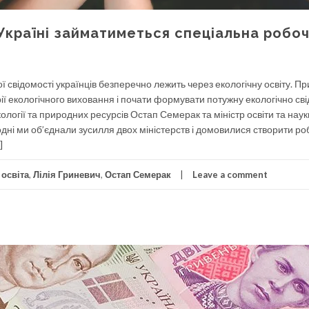
Україні займатиметься спеціальна робо
 свідомості українців безперечно лежить через екологічну освіту. П
рії екологічного виховання і почати формувати потужну екологічно св
ології та природних ресурсів Остап Семерак та міністр освіти та наук
огодні ми об’єднали зусилля двох міністерств і домовилися створити ро
]
 освіта
,
Лілія Гриневич
,
Остап Семерак
Leave a comment