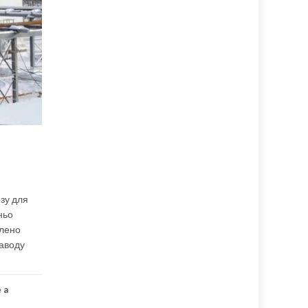
озу для
ньо
влено
заводу
 a