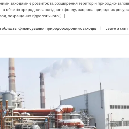
тними заходами є розвиток та розширення територій природно-запов
та об’єктів природно-заповідного фонду, охорона природних ресурсі
од, покращення гідрологічного […]
а область
,
фінансування природоохоронних заходів
Leave a com