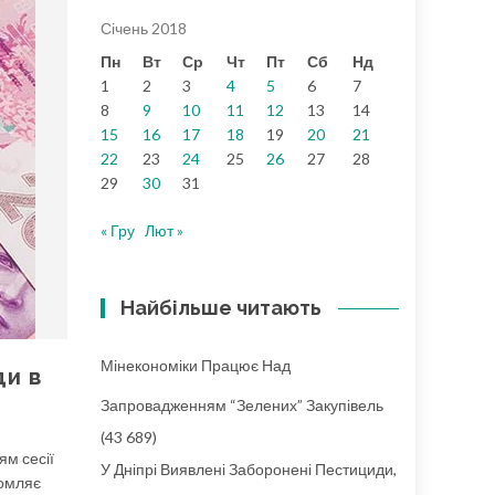
Січень 2018
Пн
Вт
Ср
Чт
Пт
Сб
Нд
1
2
3
4
5
6
7
8
9
10
11
12
13
14
15
16
17
18
19
20
21
22
23
24
25
26
27
28
29
30
31
« Гру
Лют »
Найбільше читають
Мінекономіки Працює Над
ди в
Запровадженням “зелених” Закупівель
(43 689)
м сесії
У Дніпрі Виявлені Заборонені Пестициди,
домляє