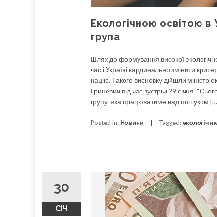
Екологічною освітою в 
група
Шлях до формування високої екологічної
час і Україні кардинально змінити крите
націю. Такого висновку дійшли міністр ек
Гриневич під час зустрічі 29 січня. “Сь
групу, яка працюватиме над пошуком […
Posted in:
Новини
Tagged:
екологічна
30
СІЧ