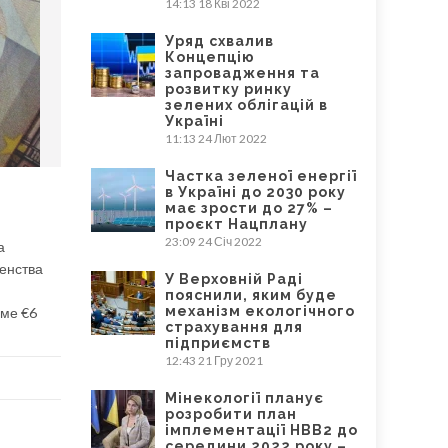
14:13
18 Кві 2022
Уряд схвалив
Концепцію
запровадження та
розвитку ринку
зелених облігацій в
Україні
11:13
24 Лют 2022
Частка зеленої енергії
в Україні до 2030 року
має зрости до 27% –
проєкт Нацплану
23:09
24 Січ 2022
а
генства
У Верховній Раді
пояснили, яким буде
механізм екологічного
име €6
страхування для
підприємств
12:43
21 Гру 2021
Мінекології планує
розробити план
імплементації НВВ2 до
середини 2022 року –