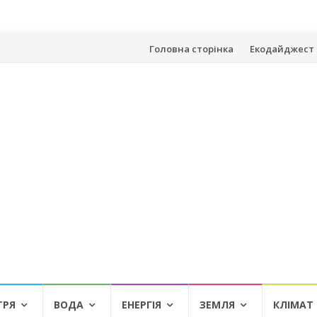
Skip
Головна сторінка
Екодайджест 
to
content
ТРЯ
ВОДА
ЕНЕРГІЯ
ЗЕМЛЯ
КЛІМАТ