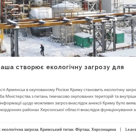
таша створює екологічну загрозу для
місті Армянськ в окупованому Росією Криму становить екологічну загр
а Міністерства з питань тимчасово окупованих територій та внутріш
 інформації щодо можливих загроз внаслідок анексії Криму було вия
икордонних районах Херсонської області внаслідок функціонування 
:
екологічна загроза
,
Кримський титан
,
Фірташ
,
Херсонщина
Leave