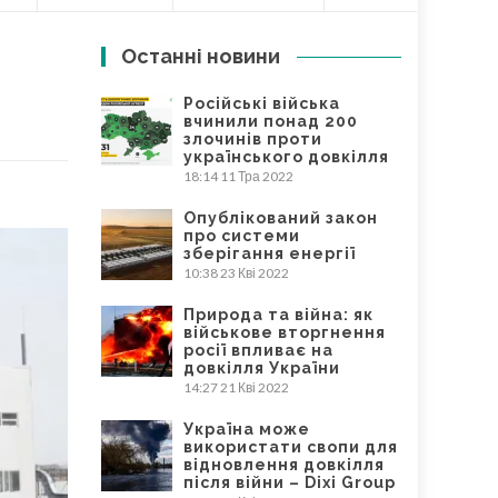
Останні новини
Російські війська
вчинили понад 200
злочинів проти
українського довкілля
18:14
11 Тра 2022
Опублікований закон
про системи
зберігання енергії
10:38
23 Кві 2022
Природа та війна: як
військове вторгнення
росії впливає на
довкілля України
14:27
21 Кві 2022
Україна може
використати свопи для
відновлення довкілля
після війни – Dixi Group