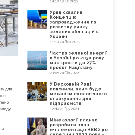
14:13
18 Кві 2022
Уряд схвалив
Концепцію
запровадження та
розвитку ринку
зелених облігацій в
Україні
11:13
24 Лют 2022
Частка зеленої енергії
в Україні до 2030 року
має зрости до 27% –
проєкт Нацплану
23:09
24 Січ 2022
У Верховній Раді
озу для
пояснили, яким буде
механізм екологічного
ньо
страхування для
влено
підприємств
заводу
12:43
21 Гру 2021
Мінекології планує
розробити план
 a
імплементації НВВ2 до
середини 2022 року –