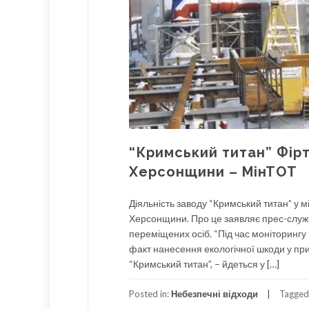
“Кримський титан” Фір
Херсонщини – МінТОТ
Діяльність заводу “Кримський титан” у 
Херсонщини. Про це заявляє прес-служб
переміщених осіб. “Під час моніторингу
факт нанесення екологічної шкоди у пр
“Кримський титан”, – йдеться у […]
Posted in:
Небезпечні відходи
Tagged