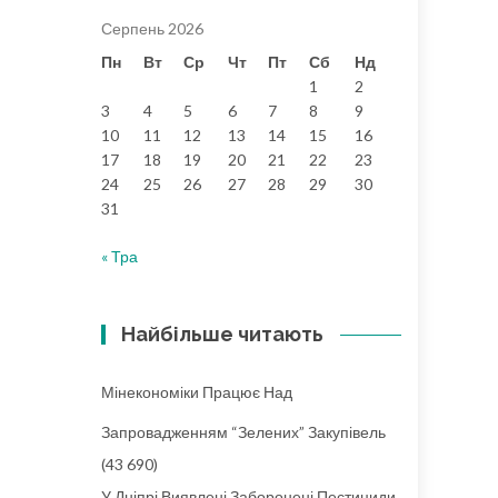
Серпень 2026
Пн
Вт
Ср
Чт
Пт
Сб
Нд
1
2
3
4
5
6
7
8
9
10
11
12
13
14
15
16
17
18
19
20
21
22
23
24
25
26
27
28
29
30
31
« Тра
Найбільше читають
Мінекономіки Працює Над
Запровадженням “зелених” Закупівель
(43 690)
У Дніпрі Виявлені Заборонені Пестициди,