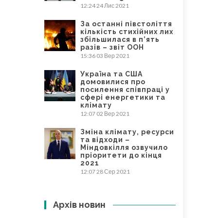
12:24
24 Лис 2021
За останні півстоліття
кількість стихійних лих
збільшилася в п’ять
разів – звіт ООН
15:36
03 Вер 2021
Україна та США
домовилися про
посилення співпраці у
сфері енергетики та
клімату
12:07
02 Вер 2021
Зміна клімату, ресурси
та відходи –
Міндовкілля озвучило
пріоритети до кінця
2021
12:07
28 Сер 2021
Архів новин