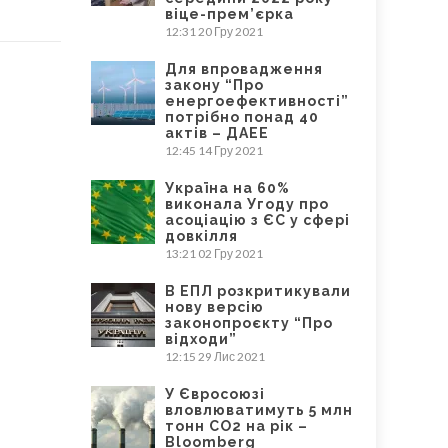
віце-прем’єрка
12:31
20 Гру 2021
Для впровадження
закону “Про
енергоефективності”
потрібно понад 40
актів – ДАЕЕ
12:45
14 Гру 2021
Україна на 60%
виконала Угоду про
асоціацію з ЄС у сфері
довкілля
13:21
02 Гру 2021
В ЕПЛ розкритикували
нову версію
законопроєкту “Про
відходи”
12:15
29 Лис 2021
У Євросоюзі
вловлюватимуть 5 млн
тонн CO2 на рік –
Bloomberg