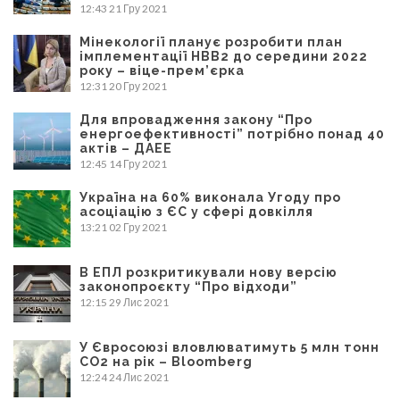
12:43
21 Гру 2021
Мінекології планує розробити план
імплементації НВВ2 до середини 2022
року – віце-прем’єрка
12:31
20 Гру 2021
Для впровадження закону “Про
енергоефективності” потрібно понад 40
актів – ДАЕЕ
12:45
14 Гру 2021
Україна на 60% виконала Угоду про
асоціацію з ЄС у сфері довкілля
13:21
02 Гру 2021
В ЕПЛ розкритикували нову версію
законопроєкту “Про відходи”
12:15
29 Лис 2021
У Євросоюзі вловлюватимуть 5 млн тонн
CO2 на рік – Bloomberg
12:24
24 Лис 2021