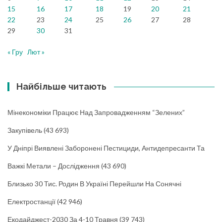
15
16
17
18
19
20
21
22
23
24
25
26
27
28
29
30
31
« Гру
Лют »
Найбільше читають
Мінекономіки Працює Над Запровадженням “зелених”
Закупівель
(43 693)
У Дніпрі Виявлені Заборонені Пестициди, Антидепресанти Та
Важкі Метали – Дослідження
(43 690)
Близько 30 Тис. Родин В Україні Перейшли На Сонячні
Електростанції
(42 946)
Екодайджест-2030 За 4-10 Травня
(39 743)