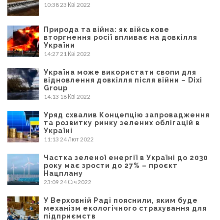
10:38
23 Кві 2022
Природа та війна: як військове
вторгнення росії впливає на довкілля
України
14:27
21 Кві 2022
Україна може використати свопи для
відновлення довкілля після війни – Dixi
Group
14:13
18 Кві 2022
Уряд схвалив Концепцію запровадження
та розвитку ринку зелених облігацій в
Україні
11:13
24 Лют 2022
Частка зеленої енергії в Україні до 2030
року має зрости до 27% – проєкт
Нацплану
23:09
24 Січ 2022
У Верховній Раді пояснили, яким буде
механізм екологічного страхування для
підприємств