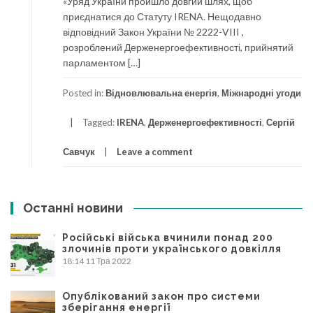
«Уряд України пройшло довгий шлях, щоб
приєднатися до Статуту IRENA. Нещодавно
відповідний Закон України № 2222-VIII ,
розроблений Держенергоефективності, прийнятий
парламентом […]
Posted in:
Відновлювальна енергія
,
Міжнародні угоди
Tagged:
IRENA
,
Держенергоефективності
,
Сергій
Савчук
Leave a comment
Останні новини
Російські війська вчинили понад 200
злочинів проти українського довкілля
18:14
11 Тра 2022
Опублікований закон про системи
зберігання енергії