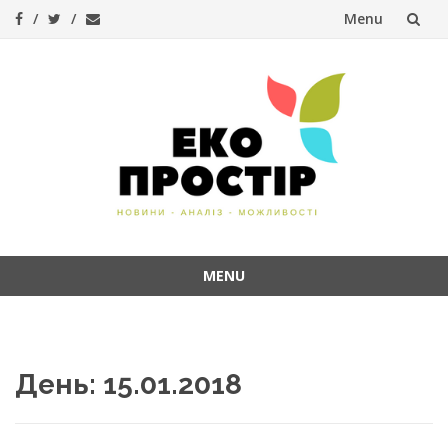
Menu
Skip
to
content
MENU
Skip
to
content
День:
15.01.2018