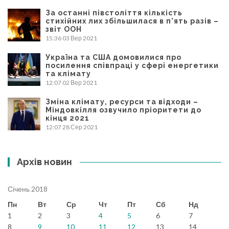
За останні півстоліття кількість
стихійних лих збільшилася в п’ять разів –
звіт ООН
15:36
03 Вер 2021
Україна та США домовилися про
посилення співпраці у сфері енергетики
та клімату
12:07
02 Вер 2021
Зміна клімату, ресурси та відходи –
Міндовкілля озвучило пріоритети до
кінця 2021
12:07
28 Сер 2021
Архів новин
Січень 2018
Пн
Вт
Ср
Чт
Пт
Сб
Нд
1
2
3
4
5
6
7
8
9
10
11
12
13
14