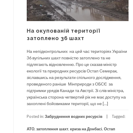
На окупованій території
затоплено 36 шахт
На непідконтрольних на цей час територіях України
36 вугільних шахт повністю затоплено та не
підлягають відновленню. Про це сказав міністр
екології та природних ресурсів Остап Семерак,
зіславшись на результати спільного дослідження,
проведеного раніше Мінприроди з ОБСЄ за
підтримки урядів Канади та Австрії. Зі слів міністра,
українська сторона четвертий рік не має доступу на
захоплені бойовиками території, що не […]
Posted in:
Забруднення водних ресурсів
Tagged:
АТО
,
затоплення шахт
,
криза на Донбасі
,
Остап