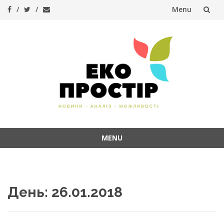
Menu
Skip
to
content
MENU
Skip
to
content
День:
26.01.2018