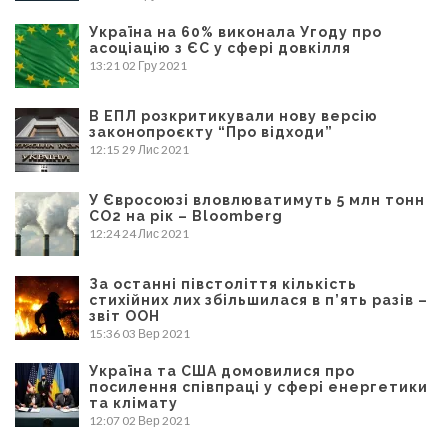
Україна на 60% виконала Угоду про
асоціацію з ЄС у сфері довкілля
13:21
02 Гру 2021
В ЕПЛ розкритикували нову версію
законопроєкту “Про відходи”
12:15
29 Лис 2021
У Євросоюзі вловлюватимуть 5 млн тонн
CO2 на рік – Bloomberg
12:24
24 Лис 2021
За останні півстоліття кількість
стихійних лих збільшилася в п’ять разів –
звіт ООН
15:36
03 Вер 2021
Україна та США домовилися про
посилення співпраці у сфері енергетики
та клімату
12:07
02 Вер 2021