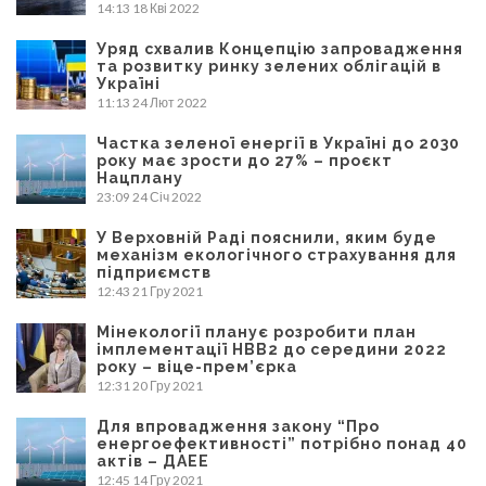
14:13
18 Кві 2022
Уряд схвалив Концепцію запровадження
та розвитку ринку зелених облігацій в
Україні
11:13
24 Лют 2022
Частка зеленої енергії в Україні до 2030
року має зрости до 27% – проєкт
Нацплану
23:09
24 Січ 2022
У Верховній Раді пояснили, яким буде
механізм екологічного страхування для
підприємств
12:43
21 Гру 2021
Мінекології планує розробити план
імплементації НВВ2 до середини 2022
року – віце-прем’єрка
12:31
20 Гру 2021
Для впровадження закону “Про
енергоефективності” потрібно понад 40
актів – ДАЕЕ
12:45
14 Гру 2021