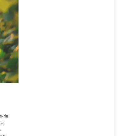
нгів-
кі
в
ами,