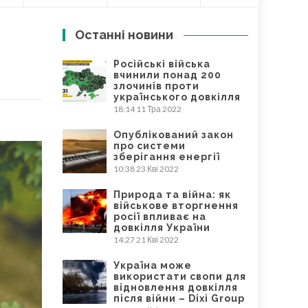
Останні новини
Російські війська
вчинили понад 200
злочинів проти
українського довкілля
18:14
11 Тра 2022
Опублікований закон
про системи
зберігання енергії
10:38
23 Кві 2022
Природа та війна: як
військове вторгнення
росії впливає на
довкілля України
14:27
21 Кві 2022
Україна може
використати свопи для
відновлення довкілля
після війни – Dixi Group