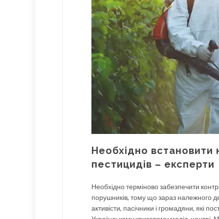
Необхідно встановити 
пестицидів – експерти
Необхідно терміново забезпечити контро
порушників, тому що зараз належного д
активісти, пасічники і громадяни, які п
Українському кризовому медіа-центрі. М