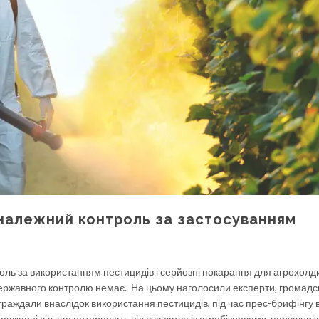
належний контроль за застосуванням
ль за використанням пестицидів і серйозні покарання для агрохолди
ержавного контролю немає. На цьому наголосили експерти, громадсь
остраждали внаслідок використання пестицидів, під час прес-брифінгу 
ешканці сіл, що потерпають від сусідства із агробізнесами-порушник