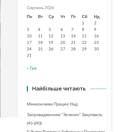
Серпень 2026
Пн
Вт
Ср
Чт
Пт
Сб
Нд
1
2
3
4
5
6
7
8
9
10
11
12
13
14
15
16
17
18
19
20
21
22
23
24
25
26
27
28
29
30
31
« Тра
Найбільше читають
Мінекономіки Працює Над
Запровадженням “зелених” Закупівель
(43 690)
о
У Дніпрі Виявлені Заборонені Пестициди,