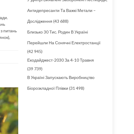
Антидепресанти Та Важкі Метали –
ади.
Дослідження
(43 688)
ань
 з питань
Близько 30 Тис. Родин В Україні
нок),
Перейшли На Сонячні Електростанції
(42 945)
Екодайджест-2030 За 4-10 Травня
(39 739)
В Україні Запускають Виробництво
Біорозкладної Плівки
(31 498)