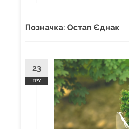
О
content
Л
О
В
Н
Позначка:
Остап Єднак
А
23
ГРУ