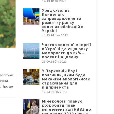
14:13
18 Кві 2022
Уряд схвалив
Концепцію
запровадження та
розвитку ринку
зелених облігацій в
Україні
11:13
24 Лют 2022
Частка зеленої енергії
в Україні до 2030 року
має зрости до 27% –
проєкт Нацплану
23:09
24 Січ 2022
У Верховній Раді
політики
пояснили, яким буде
механізм екологічного
раїни,
страхування для
. Про це
підприємств
12:43
21 Гру 2021
Мінекології планує
розробити план
імплементації НВВ2 до
середини 2022 року –