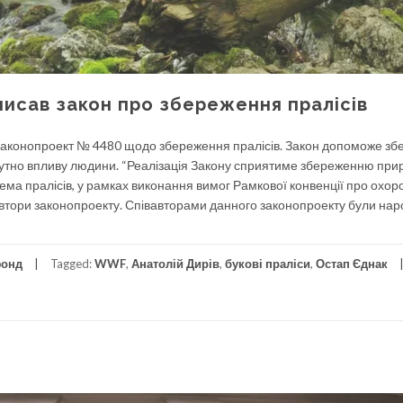
писав закон про збереження пралісів
законопроект № 4480 щодо збереження пралісів. Закон допоможе зб
ідчутно впливу людини. “Реалізація Закону сприятиме збереженню пр
ема пралісів, у рамках виконання вимог Рамкової конвенції про охор
автори законопроекту. Співавторами данного законопроекту були нар
фонд
Tagged:
WWF
,
Анатолій Дирів
,
букові праліси
,
Остап Єднак