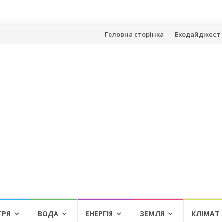
Skip
Головна сторінка
Екодайджест 
to
content
ТРЯ
ВОДА
ЕНЕРГІЯ
ЗЕМЛЯ
КЛІМАТ