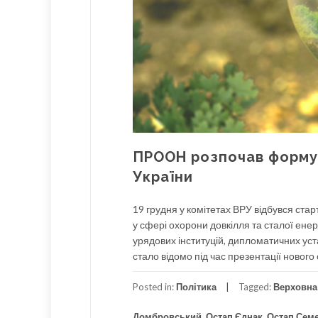
ПРООН розпочав формув
України
19 грудня у комітетах ВРУ відбувся стар
у сфері охорони довкілля та сталої ене
урядових інституцій, дипломатичних уста
стало відомо під час презентації нового
Posted in:
Політика
Tagged:
Верховна
Домбровський
,
Остап Єднак
,
Остап Сем