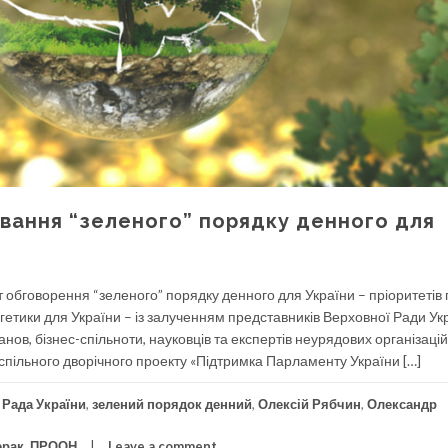
ання “зеленого” порядку денного для
т обговорення “зеленого” порядку денного для України – пріоритетів 
ргетики для України – із залученням представників Верховної Ради Ук
нов, бізнес-спільноти, науковців та експертів неурядових організацій
 спільного дворічного проекту «Підтримка Парламенту України […]
 Рада України
,
зелений порядок денний
,
Олексій Рябчин
,
Олександр
ерак
,
ПРООН
Leave a comment