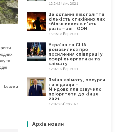
12:24
24 Лис 2021
За останні півстоліття
кількість стихійних лих
збільшилася в п’ять
разів – звіт ООН
15:36
03 Вер 2021
Україна та США
ерегти
домовилися про
иродних
посилення співпраці у
сфері енергетики та
ону та
клімату
одні
12:07
02 Вер 2021
Зміна клімату, ресурси
та відходи –
Leave a
Міндовкілля озвучило
пріоритети до кінця
2021
12:07
28 Сер 2021
Архів новин