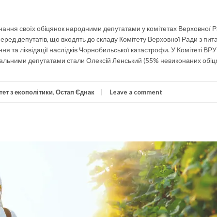
конання своїх обіцянок народними депутатами у комітетах Верховної Р
еред депутатів, що входять до складу Комітету Верховної Ради з пит
ня та ліквідації наслідків Чорнобильської катастрофи. У Комітеті ВРУ
ідальними депутатами стали Олексій Ленський (55% невиконаних обіця
тет з екополітики
,
Остап Єднак
Leave a comment