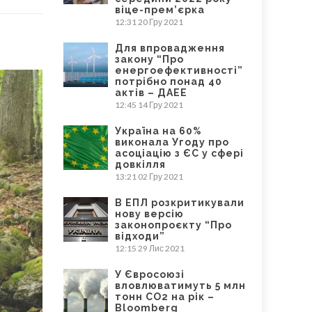
віце-прем’єрка
12:31
20 Гру 2021
Для впровадження
закону “Про
енергоефективності”
потрібно понад 40
актів – ДАЕЕ
12:45
14 Гру 2021
Україна на 60%
виконала Угоду про
асоціацію з ЄС у сфері
довкілля
13:21
02 Гру 2021
В ЕПЛ розкритикували
нову версію
законопроєкту “Про
відходи”
12:15
29 Лис 2021
У Євросоюзі
вловлюватимуть 5 млн
тонн CO2 на рік –
Bloomberg