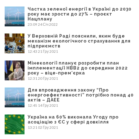
Частка зеленої енергії в Україні до 2030
року має зрости до 27% – проєкт
Нацплану
23:09
24 Січ 2022
У Верховній Раді пояснили, яким буде
механізм екологічного страхування для
підприємств
12:43
21 Гру 2021
Мінекології планує розробити план
імплементації НВВ2 до середини 2022
року – віце-прем’єрка
12:31
20 Гру 2021
Для впровадження закону “Про
енергоефективності” потрібно понад 40
актів – ДАЕЕ
12:45
14 Гру 2021
Україна на 60% виконала Угоду про
асоціацію з ЄС у сфері довкілля
13:21
02 Гру 2021