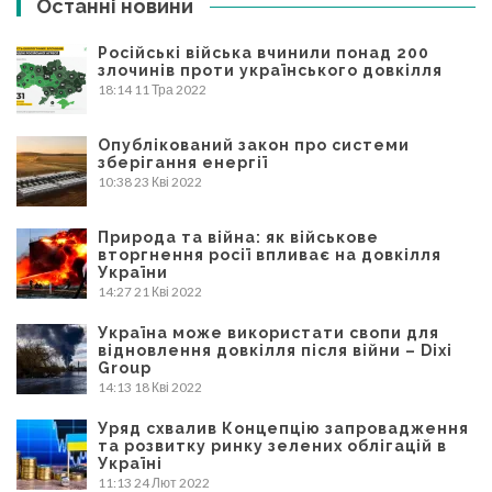
Останні новини
Російські війська вчинили понад 200
злочинів проти українського довкілля
18:14
11 Тра 2022
Опублікований закон про системи
зберігання енергії
10:38
23 Кві 2022
Природа та війна: як військове
вторгнення росії впливає на довкілля
України
14:27
21 Кві 2022
Україна може використати свопи для
відновлення довкілля після війни – Dixi
Group
14:13
18 Кві 2022
Уряд схвалив Концепцію запровадження
та розвитку ринку зелених облігацій в
Україні
11:13
24 Лют 2022