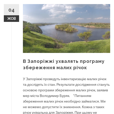
04
ЖОВ
В Запоріжжі ухвалять програму
збереження малих річок
У Запоріжжі проведуть інвентаризацію малих річок
та дослідять їх стан. Результати дослідження стануть
основою програми збереження малих річок, заявив
мер міста Володимир Буряк. “Питанням
збереження малих річок необхідно займатися. Ми
не можемо допустити їх зникнення. Кожна з таких
річок унікальна для Запоріжжя. При цьому не