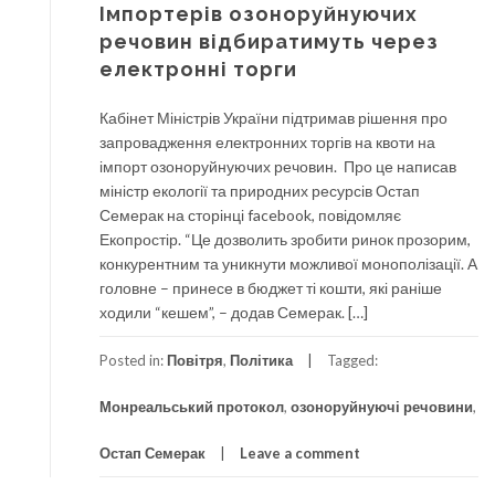
Імпортерів озоноруйнуючих
речовин відбиратимуть через
електронні торги
Кабінет Міністрів України підтримав рішення про
запровадження електронних торгів на квоти на
імпорт озоноруйнуючих речовин. Про це написав
міністр екології та природних ресурсів Остап
Семерак на сторінці facebook, повідомляє
Екопростір. “Це дозволить зробити ринок прозорим,
конкурентним та уникнути можливої монополізації. А
головне – принесе в бюджет ті кошти, які раніше
ходили “кешем”, – додав Семерак. […]
Posted in:
Повітря
,
Політика
Tagged:
Монреальський протокол
,
озоноруйнуючі речовини
,
Остап Семерак
Leave a comment