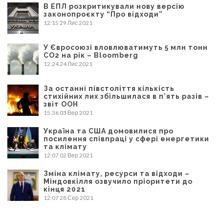
В ЕПЛ розкритикували нову версію
законопроєкту “Про відходи”
12:15
29 Лис 2021
У Євросоюзі вловлюватимуть 5 млн тонн
CO2 на рік – Bloomberg
12:24
24 Лис 2021
За останні півстоліття кількість
стихійних лих збільшилася в п’ять разів –
звіт ООН
15:36
03 Вер 2021
Україна та США домовилися про
посилення співпраці у сфері енергетики
та клімату
12:07
02 Вер 2021
Зміна клімату, ресурси та відходи –
Міндовкілля озвучило пріоритети до
кінця 2021
12:07
28 Сер 2021