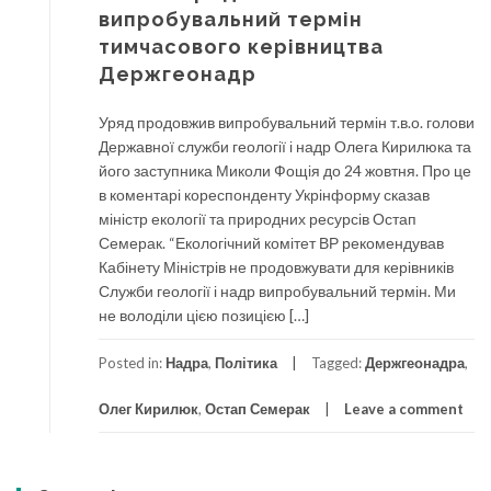
випробувальний термін
тимчасового керівництва
Держгеонадр
Уряд продовжив випробувальний термін т.в.о. голови
Державної служби геології і надр Олега Кирилюка та
його заступника Миколи Фощія до 24 жовтня. Про це
в коментарі кореспонденту Укрінформу сказав
міністр екології та природних ресурсів Остап
Семерак. “Екологічний комітет ВР рекомендував
Кабінету Міністрів не продовжувати для керівників
Служби геології і надр випробувальний термін. Ми
не володіли цією позицією […]
Posted in:
Надра
,
Політика
Tagged:
Держгеонадра
,
Олег Кирилюк
,
Остап Семерак
Leave a comment