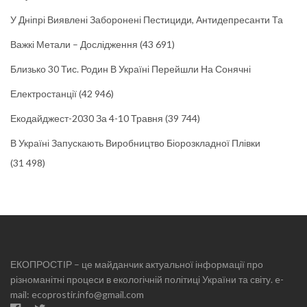
У Дніпрі Виявлені Заборонені Пестициди, Антидепресанти Та
Важкі Метали – Дослідження
(43 691)
Близько 30 Тис. Родин В Україні Перейшли На Сонячні
Електростанції
(42 946)
Екодайджест-2030 За 4-10 Травня
(39 744)
В Україні Запускають Виробництво Біорозкладної Плівки
(31 498)
ЕКОПРОСТІР – це майданчик актуальної інформації про
різноманітні процеси в екологічній політиці України та світу. e-
mail: ecoprostir.info@gmail.com