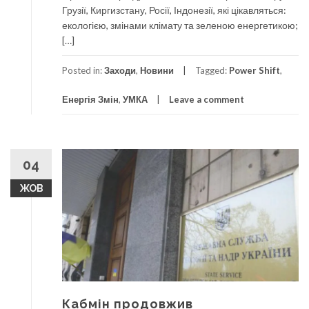
Грузії, Киргизстану, Росії, Індонезії, які цікавляться:
екологією, змінами клімату та зеленою енергетикою;
[…]
Posted in:
Заходи
,
Новини
Tagged:
Power Shift
,
Енергія Змін
,
УМКА
Leave a comment
04
ЖОВ
Кабмін продовжив