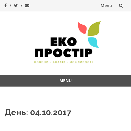
Menu
Skip
to
content
MENU
Skip
to
content
День:
04.10.2017