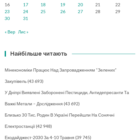
16
17
18
19
20
21
22
23
24
25
26
27
28
29
30
31
« Вер
Лис »
Найбільше читають
Мінекономіки Працює Над Запровадженням “зелених”
Закупівель
(43 693)
У Дніпрі Виявлені Заборонені Пестициди, Антидепресанти Та
Важкі Метали – Дослідження
(43 692)
Близько 30 Тис. Родин В Україні Перейшли На Сонячні
Електростанції
(42 948)
Екодайджест-2030 За 4-10 Травня
(39 745)