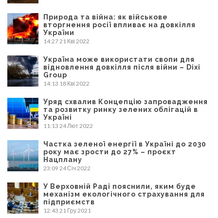
Природа та війна: як військове
вторгнення росії впливає на довкілля
України
14:27
21 Кві 2022
Україна може використати свопи для
відновлення довкілля після війни – Dixi
Group
14:13
18 Кві 2022
Уряд схвалив Концепцію запровадження
та розвитку ринку зелених облігацій в
Україні
11:13
24 Лют 2022
Частка зеленої енергії в Україні до 2030
року має зрости до 27% – проєкт
Нацплану
23:09
24 Січ 2022
У Верховній Раді пояснили, яким буде
механізм екологічного страхування для
підприємств
12:43
21 Гру 2021