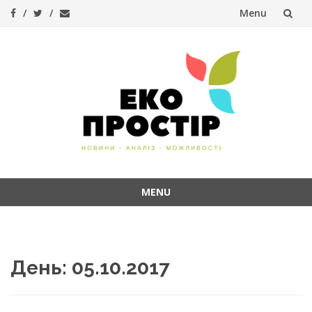
Menu
Skip
to
content
MENU
Skip
to
content
День:
05.10.2017