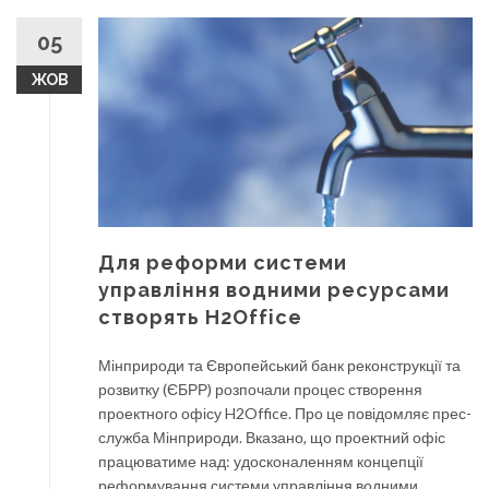
05
ЖОВ
Для реформи системи
управління водними ресурсами
створять H2Office
Мінприроди та Європейський банк реконструкції та
розвитку (ЄБРР) розпочали процес створення
проектного офісу H2Office. Про це повідомляє прес-
служба Мінприроди. Вказано, що проектний офіс
працюватиме над: удосконаленням концепції
реформування системи управління водними