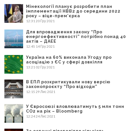
Мінекології планує розробити план
імплементації НВВ2 до середини 2022
року – віце-прем’єрка
12:31
20 Гру 2021
Для впровадження закону “Про
енергоефективності” потрібно понад 40
актів – ДАЕЕ
12:45
14 Гру 2021
Україна на 60% виконала Угоду про
асоціацію з ЄС у сфері довкілля
13:21
02 Гру 2021
В ЕПЛ розкритикували нову версію
законопроєкту “Про відходи”
12:15
29 Лис 2021
У Євросоюзі вловлюватимуть 5 млн тонн
CO2 на рік – Bloomberg
12:24
24 Лис 2021
За останні півстоліття кількість