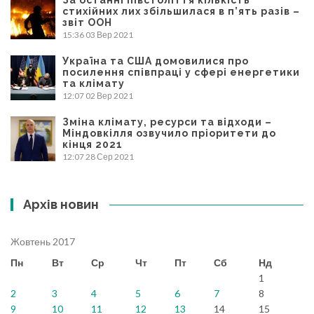
стихійних лих збільшилася в п’ять разів –
звіт ООН
15:36
03 Вер 2021
Україна та США домовилися про
посилення співпраці у сфері енергетики
та клімату
12:07
02 Вер 2021
Зміна клімату, ресурси та відходи –
Міндовкілля озвучило пріоритети до
кінця 2021
12:07
28 Сер 2021
Архів новин
Жовтень 2017
Пн
Вт
Ср
Чт
Пт
Сб
Нд
1
2
3
4
5
6
7
8
9
10
11
12
13
14
15