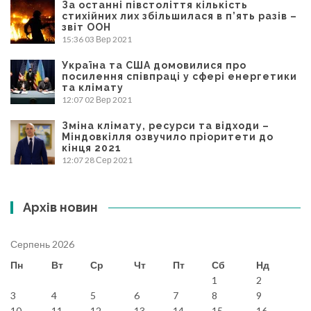
За останні півстоліття кількість
стихійних лих збільшилася в п’ять разів –
звіт ООН
15:36
03 Вер 2021
Україна та США домовилися про
посилення співпраці у сфері енергетики
та клімату
12:07
02 Вер 2021
Зміна клімату, ресурси та відходи –
Міндовкілля озвучило пріоритети до
кінця 2021
12:07
28 Сер 2021
Архів новин
Серпень 2026
Пн
Вт
Ср
Чт
Пт
Сб
Нд
1
2
3
4
5
6
7
8
9
10
11
12
13
14
15
16