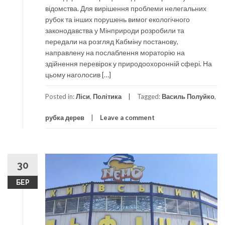
відомства. Для вирішення проблеми нелегальних
рубок та інших порушень вимог екологічного
законодавства у Мінприроди розробили та
передали на розгляд Кабміну постанову,
направлену на послаблення мораторію на
здійнення перевірок у природоохоронній сфері. На
цьому наголосив […]
Posted in:
Ліси
,
Політика
Tagged:
Василь Полуйко
,
рубка дерев
Leave a comment
30
БЕР