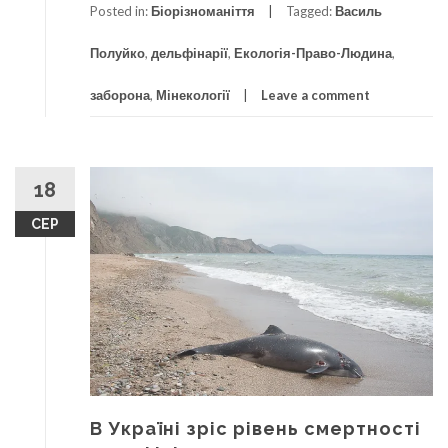
Posted in:
Біорізноманіття
Tagged:
Василь
Полуйко
,
дельфінарії
,
Екологія-Право-Людина
,
заборона
,
Мінекології
Leave a comment
18
СЕР
В Україні зріс рівень смертності