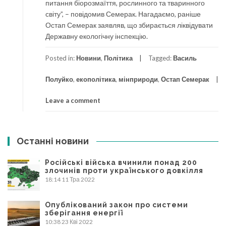
питання біорозмаїття, рослинного та тваринного
світу”, – повідомив Семерак. Нагадаємо, раніше
Остап Семерак заявляв, що збирається ліквідувати
Державну екологічну інспекцію.
Posted in:
Новини
,
Політика
Tagged:
Василь
Полуйко
,
екополітика
,
мінприроди
,
Остап Семерак
Leave a comment
Останні новини
Російські війська вчинили понад 200
злочинів проти українського довкілля
18:14
11 Тра 2022
Опублікований закон про системи
зберігання енергії
10:38
23 Кві 2022