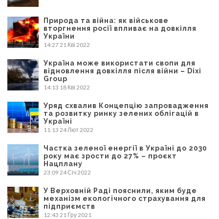
Природа та війна: як військове
вторгнення росії впливає на довкілля
України
14:27
21 Кві 2022
Україна може використати свопи для
відновлення довкілля після війни – Dixi
Group
14:13
18 Кві 2022
Уряд схвалив Концепцію запровадження
та розвитку ринку зелених облігацій в
Україні
11:13
24 Лют 2022
Частка зеленої енергії в Україні до 2030
року має зрости до 27% – проєкт
Нацплану
23:09
24 Січ 2022
У Верховній Раді пояснили, яким буде
механізм екологічного страхування для
підприємств
12:43
21 Гру 2021