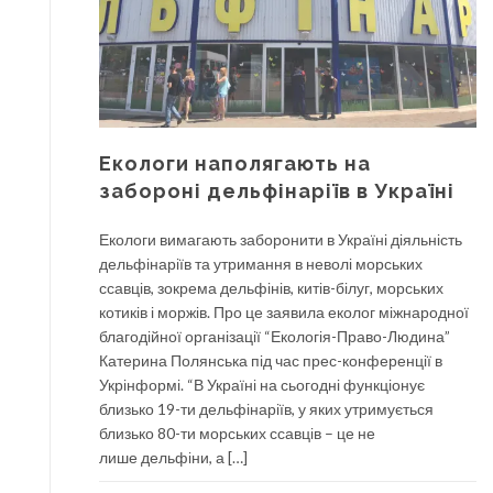
Екологи наполягають на
забороні дельфінаріїв в Україні
Екологи вимагають заборонити в Україні діяльність
дельфінаріїв та утримання в неволі морських
ссавців, зокрема дельфінів, китів-білуг, морських
котиків і моржів. Про це заявила еколог міжнародної
благодійної організації “Екологія-Право-Людина”
Катерина Полянська під час прес-конференції в
Укрінформі. “В Україні на сьогодні функціонує
близько 19-ти дельфінаріїв, у яких утримується
близько 80-ти морських ссавців – це не
лише дельфіни, а […]