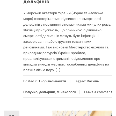
дельфінів
У морській акваторії України (Чорне та Азовське
моря) спостерігається підвищення смертності
дельфінів у порівнянні з показниками минулих років.
Фахівці припускають, що причиною підвищеної
смертності дельфінів можуть бути інфекційні
захворювання або отруєння токсичними
речовинами. Такі висновки Міністерство екології та
природних ресурсів України зробило,
проаналізувавши отримані повідомлення про
випадки викидів мертвих і ослаблених дельфінів на
пляжі в літню пору. […]
Posted in:
Біорізноманіття
Tagged:
Василь
Полуйко
,
дельфіни
,
Мінекології
Leave a comment