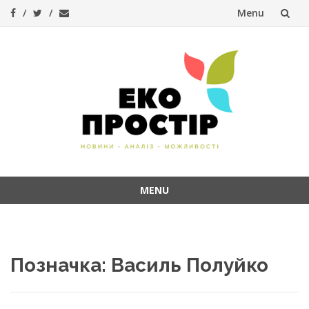
Menu
Skip
to
content
MENU
Skip
to
content
Позначка:
Василь Полуйко