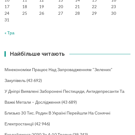
17
18
19
20
21
22
23
24
25
26
27
28
29
30
31
« Тра
Найбільше читають
Мінекономіки Працює Над Запровадженням “зелених”
Закупівель
(43 692)
У Дніпрі Виявлені Заборонені Пестициди, Антидепресанти Та
Важкі Метали – Дослідження
(43 689)
Близько 30 Тис. Родин В Україні Перейшли На Сонячні
Електростанції
(42 946)
Екодайджест-2030 За 4-10 Травня
(39 743)