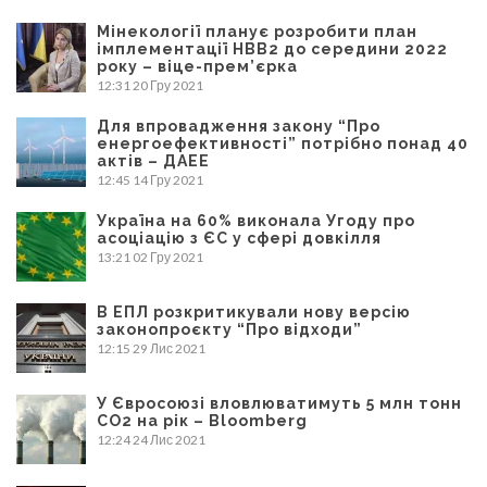
Мінекології планує розробити план
імплементації НВВ2 до середини 2022
року – віце-прем’єрка
12:31
20 Гру 2021
Для впровадження закону “Про
енергоефективності” потрібно понад 40
актів – ДАЕЕ
12:45
14 Гру 2021
Україна на 60% виконала Угоду про
асоціацію з ЄС у сфері довкілля
13:21
02 Гру 2021
В ЕПЛ розкритикували нову версію
законопроєкту “Про відходи”
12:15
29 Лис 2021
У Євросоюзі вловлюватимуть 5 млн тонн
CO2 на рік – Bloomberg
12:24
24 Лис 2021