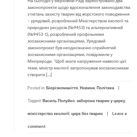
На сьогодні у Верховній Раді зареєстровано два
законопроекти щодо вдосконалення законодавства
з питань захисту тварин від жорстокого поводження
– урядовий, розроблений Міністерством екології та
природних ресурсів (№9453) та альтернативний
(№9453-1), розроблений профільними
зоозахисними організаціями. Урядовий
законопроект був неоднозначно сприйнятий
зоозахисними організаціями, повідомили у
Мінприроди. “Щоб знати напруження навколо цієї
теми, міністр екології запропонував зоозахисникам
створити […]
Posted in:
Біорізноманіття
,
Новини
,
Політика
Tagged:
Василь Полуйко
,
заборона тварин у цирку
,
міністерство екології
,
цирк без тварин
Leave a
comment