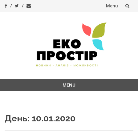
Menu
Skip
to
content
MENU
Skip
to
content
День:
10.01.2020