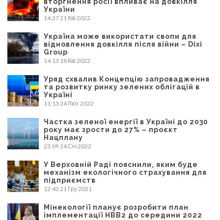
вторгнення росії впливає на довкілля
України
14:27
21 Кві 2022
Україна може використати свопи для
відновлення довкілля після війни – Dixi
Group
14:13
18 Кві 2022
Уряд схвалив Концепцію запровадження
та розвитку ринку зелених облігацій в
Україні
11:13
24 Лют 2022
Частка зеленої енергії в Україні до 2030
року має зрости до 27% – проєкт
Нацплану
23:09
24 Січ 2022
У Верховній Раді пояснили, яким буде
механізм екологічного страхування для
підприємств
12:43
21 Гру 2021
Мінекології планує розробити план
імплементації НВВ2 до середини 2022