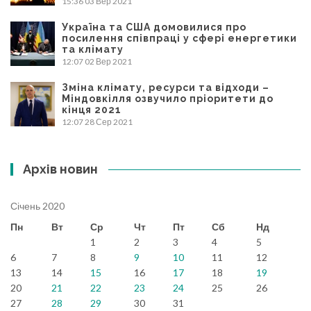
15:36
03 Вер 2021
Україна та США домовилися про
посилення співпраці у сфері енергетики
та клімату
12:07
02 Вер 2021
Зміна клімату, ресурси та відходи –
Міндовкілля озвучило пріоритети до
кінця 2021
12:07
28 Сер 2021
Архів новин
Січень 2020
Пн
Вт
Ср
Чт
Пт
Сб
Нд
1
2
3
4
5
6
7
8
9
10
11
12
13
14
15
16
17
18
19
20
21
22
23
24
25
26
27
28
29
30
31