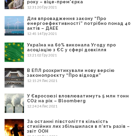
року – віце-прем’єрка
12:31
20 Гру 2021
Для впровадження закону “Про
енергоефективності” потрібно понад 40
актів – ДАЕЕ
12:45
14 Гру 2021
Україна на 60% виконала Угоду про
асоціацію з ЄС у сфері довкілля
13:21
02 Гру 2021
В ЕПЛ розкритикували нову версію
законопроєкту “Про відходи”
12:15
29 Лис 2021
У Євросоюзі вловлюватимуть 5 млн тонн
CO2 на рік – Bloomberg
12:24
24 Лис 2021
За останні півстоліття кількість
стихійних лих збільшилася в п’ять разів –
звіт ООН