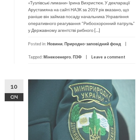
«Тузлівські лимани» Ірина Вихристюк. У декларації
Арустамяна на сайті НАЗК за 2019 рік вказано, що
раніше він займав посаду начальника Управління
оперативного реагування “Рибоохоронний патруль”
у Державному агентстві рибного […]
Posted in:
Новини
,
Природно-заповідний фонд
Tagged:
Мінекоенерго
,
ПЗФ
Leave a comment
10
СІЧ