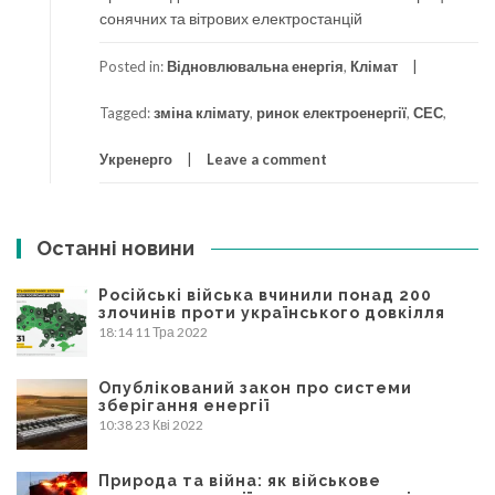
сонячних та вітрових електростанцій
Posted in:
Відновлювальна енергія
,
Клімат
Tagged:
зміна клімату
,
ринок електроенергії
,
СЕС
,
Укренерго
Leave a comment
Останні новини
Російські війська вчинили понад 200
злочинів проти українського довкілля
18:14
11 Тра 2022
Опублікований закон про системи
зберігання енергії
10:38
23 Кві 2022
Природа та війна: як військове