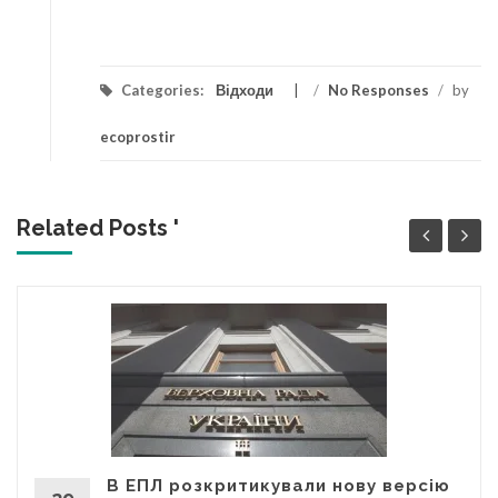
Categories:
Відходи
/
No Responses
/
by
ecoprostir
Related Posts '
В ЕПЛ розкритикували нову версію