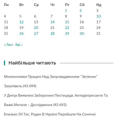
Пн
Вт
Ср
Чт
Пт
Сб
Нд
1
2
3
4
5
6
7
8
9
10
11
12
13
14
15
16
17
18
19
20
21
22
23
24
25
26
27
28
29
30
31
« Лют
Кві »
Найбільше читають
Мінекономіки Працює Над Запровадженням “зелених”
Закупівель
(43 694)
У Дніпрі Виявлені Заборонені Пестициди, Антидепресанти Та
Важкі Метали – Дослідження
(43 692)
Близько 30 Тис. Родин В Україні Перейшли На Сонячні