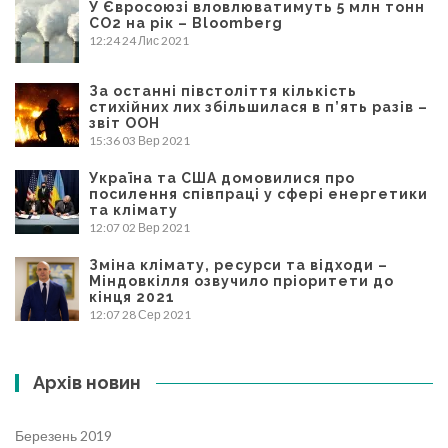
У Євросоюзі вловлюватимуть 5 млн тонн
CO2 на рік – Bloomberg
12:24
24 Лис 2021
За останні півстоліття кількість
стихійних лих збільшилася в п’ять разів –
звіт ООН
15:36
03 Вер 2021
Україна та США домовилися про
посилення співпраці у сфері енергетики
та клімату
12:07
02 Вер 2021
Зміна клімату, ресурси та відходи –
Міндовкілля озвучило пріоритети до
кінця 2021
12:07
28 Сер 2021
Архів новин
Березень 2019