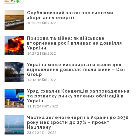
Опублікований закон про системи
зберігання енергії
10:38
23 Кві 2022
Природа та війна: як військове
вторгнення росії впливає на довкілля
України
14:27
21 Кві 2022
Україна може використати свопи для
відновлення довкілля після війни – Dixi
Group
14:13
18 Кві 2022
Уряд схвалив Концепцію запровадження
та розвитку ринку зелених облігацій в
Україні
11:13
24 Лют 2022
Частка зеленої енергії в Україні до 2030
року має зрости до 27% – проєкт
Нацплану
23:09
24 Січ 2022