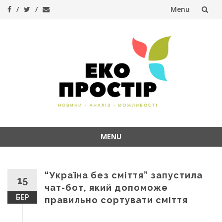
Menu
Skip
to
content
MENU
Skip
to
content
“Україна без сміття” запустила
15
чат-бот, який допоможе
БЕР
правильно сортувати сміття