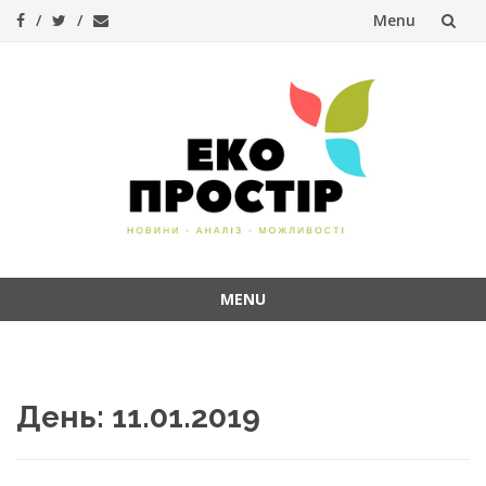
Menu
Skip
to
content
MENU
Skip
to
content
День:
11.01.2019