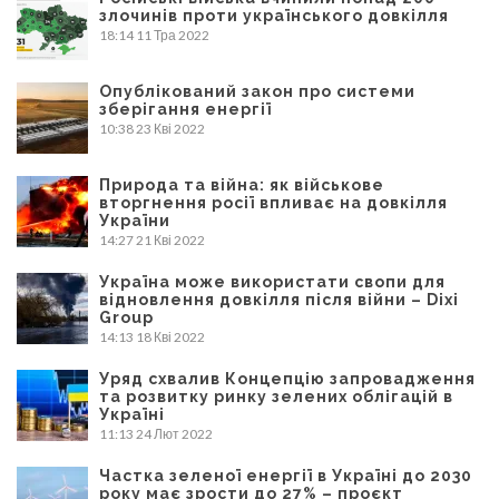
злочинів проти українського довкілля
18:14
11 Тра 2022
Опублікований закон про системи
зберігання енергії
10:38
23 Кві 2022
Природа та війна: як військове
вторгнення росії впливає на довкілля
України
14:27
21 Кві 2022
Україна може використати свопи для
відновлення довкілля після війни – Dixi
Group
14:13
18 Кві 2022
Уряд схвалив Концепцію запровадження
та розвитку ринку зелених облігацій в
Україні
11:13
24 Лют 2022
Частка зеленої енергії в Україні до 2030
року має зрости до 27% – проєкт