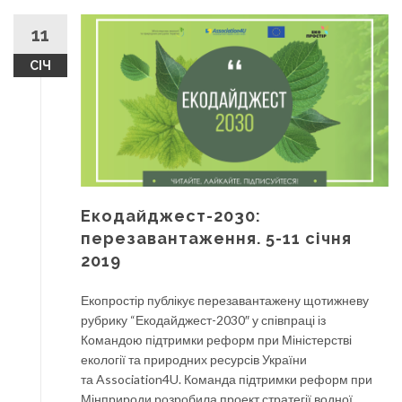
11
СІЧ
Екодайджест-2030:
перезавантаження. 5-11 січня
2019
Екопростір публікує перезавантажену щотижневу
рубрику “Екодайджест-2030″ у співпраці із
Командою підтримки реформ при Міністерстві
екології та природних ресурсів України
та Association4U. Команда підтримки реформ при
Мінприроди розробила проект стратегії водної