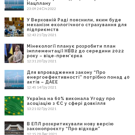
Нацплану
23:09
24 Січ 2022
У Верховній Раді пояснили, яким буде
механізм екологічного страхування для
підприємств
12:43
21 Гру 2021
Мінекології планує розробити план
імплементації НВВ2 до середини 2022
року – віце-прем’єрка
12:31
20 Гру 2021
Для впровадження закону “Про
енергоефективності” потрібно понад 40
актів – ДАЕЕ
12:45
14 Гру 2021
Україна на 60% виконала Угоду про
асоціацію з ЄС у сфері довкілля
13:21
02 Гру 2021
В ЕПЛ розкритикували нову версію
законопроєкту “Про відходи”
12:15
29 Лис 2021