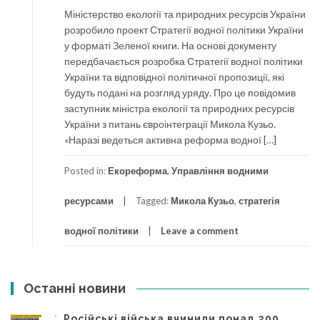
Міністерство екології та природних ресурсів України
розробило проект Стратегії водної політики України
у форматі Зеленої книги. На основі документу
передбачається розробка Стратегії водної політики
України та відповідної політичної пропозиції, які
будуть подані на розгляд уряду. Про це повідомив
заступник міністра екології та природних ресурсів
України з питань євроінтеграції Микола Кузьо.
«Наразі ведеться активна реформа водної […]
Posted in:
Екореформа
,
Управління водними
ресурсами
Tagged:
Микола Кузьо
,
стратегія
водної політики
Leave a comment
Останні новини
Російські війська вчинили понад 200