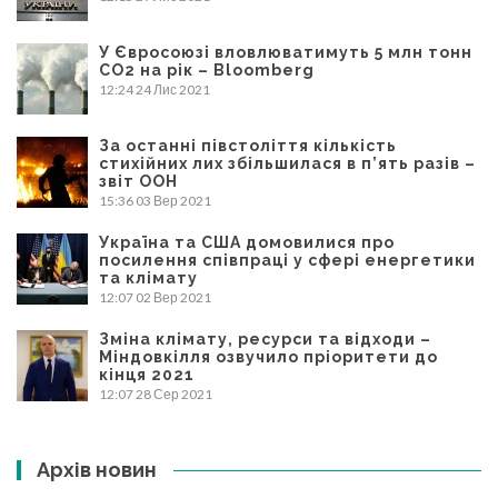
У Євросоюзі вловлюватимуть 5 млн тонн
CO2 на рік – Bloomberg
12:24
24 Лис 2021
За останні півстоліття кількість
стихійних лих збільшилася в п’ять разів –
звіт ООН
15:36
03 Вер 2021
Україна та США домовилися про
посилення співпраці у сфері енергетики
та клімату
12:07
02 Вер 2021
Зміна клімату, ресурси та відходи –
Міндовкілля озвучило пріоритети до
кінця 2021
12:07
28 Сер 2021
Архів новин