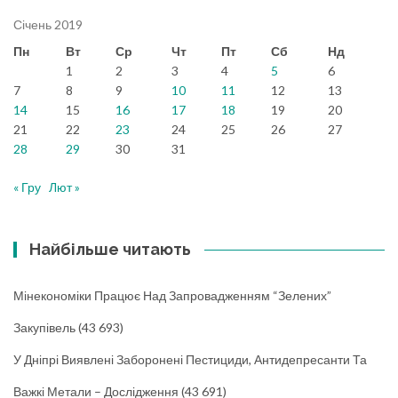
Січень 2019
Пн
Вт
Ср
Чт
Пт
Сб
Нд
1
2
3
4
5
6
7
8
9
10
11
12
13
14
15
16
17
18
19
20
21
22
23
24
25
26
27
28
29
30
31
« Гру
Лют »
Найбільше читають
Мінекономіки Працює Над Запровадженням “зелених”
Закупівель
(43 693)
У Дніпрі Виявлені Заборонені Пестициди, Антидепресанти Та
Важкі Метали – Дослідження
(43 691)