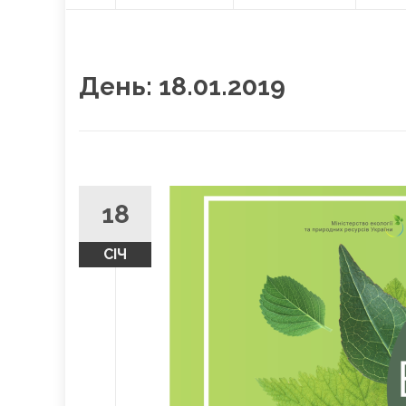
О
content
Л
О
В
Н
День:
18.01.2019
А
18
СІЧ