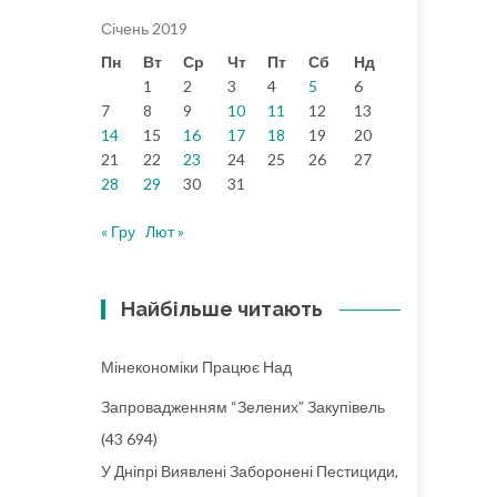
Січень 2019
Пн
Вт
Ср
Чт
Пт
Сб
Нд
1
2
3
4
5
6
7
8
9
10
11
12
13
14
15
16
17
18
19
20
21
22
23
24
25
26
27
28
29
30
31
« Гру
Лют »
Найбільше читають
Мінекономіки Працює Над
Запровадженням “зелених” Закупівель
(43 694)
У Дніпрі Виявлені Заборонені Пестициди,