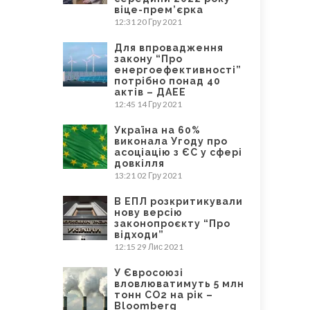
віце-прем’єрка
12:31
20 Гру 2021
Для впровадження
закону “Про
енергоефективності”
потрібно понад 40
актів – ДАЕЕ
12:45
14 Гру 2021
Україна на 60%
виконала Угоду про
асоціацію з ЄС у сфері
довкілля
13:21
02 Гру 2021
В ЕПЛ розкритикували
нову версію
законопроєкту “Про
відходи”
12:15
29 Лис 2021
У Євросоюзі
вловлюватимуть 5 млн
тонн CO2 на рік –
Bloomberg