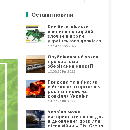
Останні новини
Російські війська
вчинили понад 200
злочинів проти
українського довкілля
18:14
11 Тра 2022
Опублікований закон
про системи
зберігання енергії
10:38
23 Кві 2022
Природа та війна: як
військове вторгнення
росії впливає на
довкілля України
14:27
21 Кві 2022
Україна може
використати свопи для
відновлення довкілля
після війни – Dixi Group