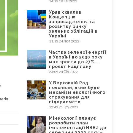
14:13
18 Кві 2022
Уряд схвалив
Концепцію
запровадження та
розвитку ринку
зелених облігацій в
Україні
11:13
24 Лют 2022
Частка зеленої енергії
в Україні до 2030 року
має зрости до 27% –
проєкт Нацплану
23:09
24 Січ 2022
У Верховній Раді
я
пояснили, яким буде
механізм екологічного
страхування для
тегія
підприємств
12:43
21 Гру 2021
Мінекології планує
розробити план
імплементації НВВ2 до
середини 2022 року –