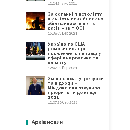
12:24
24 Лис 2021
За останні півстоліття
кількість стихійних лих
збільшилася в п’ять
разів – звіт ООН
15:36
03 Вер 2021
Україна та США
домовилися про
посилення співпраці у
сфері енергетики та
клімату
12:07
02 Вер 2021
Зміна клімату, ресурси
та відходи –
Міндовкілля озвучило
пріоритети до кінця
2021
12:07
28 Сер 2021
Архів новин