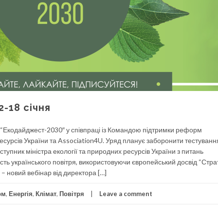
-18 січня
 “Екодайджест-2030″ у співпраці із Командою підтримки реформ
ресурсів України та Association4U. Уряд планує заборонити тестуванн
тупник міністра екології та природних ресурсів України з питань
ість українського повітря, використовуючи європейський досвід “Стра
 – новий вебінар від директора […]
рм
,
Енергія
,
Клімат
,
Повітря
Leave a comment