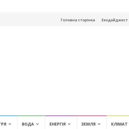
Skip
Головна сторінка
Екодайджест 
to
content
ТРЯ
ВОДА
ЕНЕРГІЯ
ЗЕМЛЯ
КЛІМАТ