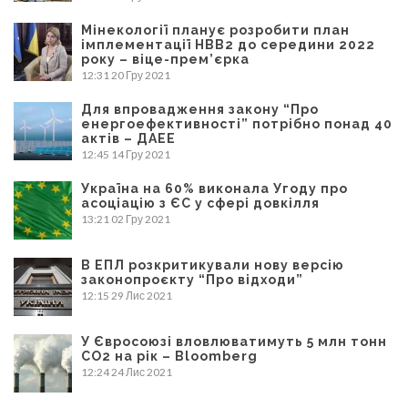
Мінекології планує розробити план
імплементації НВВ2 до середини 2022
року – віце-прем’єрка
12:31
20 Гру 2021
Для впровадження закону “Про
енергоефективності” потрібно понад 40
актів – ДАЕЕ
12:45
14 Гру 2021
Україна на 60% виконала Угоду про
асоціацію з ЄС у сфері довкілля
13:21
02 Гру 2021
В ЕПЛ розкритикували нову версію
законопроєкту “Про відходи”
12:15
29 Лис 2021
У Євросоюзі вловлюватимуть 5 млн тонн
CO2 на рік – Bloomberg
12:24
24 Лис 2021