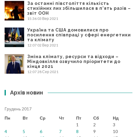
За останні півстоліття кількість
стихійних лих збільшилася в п’ять разів –
звіт ООН
15:36
03 Вер 2021
Україна та США домовилися про
посилення співпраці у сфері енергетики
та клімату
12:07
02 Вер 2021
Зміна клімату, ресурси та відходи –
Міндовкілля озвучило пріоритети до
кінця 2021
12:07
28 Сер 2021
Архів новин
Грудень 2017
Пн
Вт
Ср
Чт
Пт
Сб
Нд
1
2
3
4
5
6
7
8
9
10