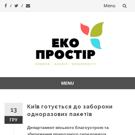
Menu
Skip
to
content
MENU
Skip
to
content
Київ готується до заборони
13
одноразових пакетів
ГРУ
Департамент міського благоустрою та
збереження природного середовища