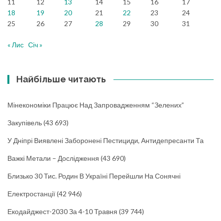
11
12
13
14
15
16
17
18
19
20
21
22
23
24
25
26
27
28
29
30
31
« Лис
Січ »
Найбільше читають
Мінекономіки Працює Над Запровадженням “зелених”
Закупівель
(43 693)
У Дніпрі Виявлені Заборонені Пестициди, Антидепресанти Та
Важкі Метали – Дослідження
(43 690)
Близько 30 Тис. Родин В Україні Перейшли На Сонячні
Електростанції
(42 946)
Екодайджест-2030 За 4-10 Травня
(39 744)