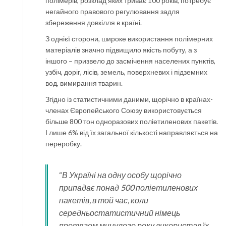
полімерів, розклад яких триває 100 років, потребує
негайного правового регулювання задля
збереження довкілля в країні.
З однієї сторони, широке використання полімерних
матеріалів значно підвищило якість побуту, а з
іншого – призвело до засмічення населених пунктів,
узбіч, доріг, лісів, земель, поверхневих і підземних
вод, вимирання тварин.
Згідно із статистичними даними, щорічно в країнах-
членах Європейського Союзу використовується
більше 800 тон одноразових поліетиленових пакетів.
І лише 6% від їх загальної кількості направляється на
переробку.
“
В Україні на одну особу щорічно
припадає понад 500 поліетиленових
пакетів, в той час, коли
середньостатистичний німець
протягом минулого року використав їх