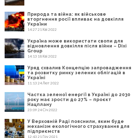
Природа та війна: як військове
вторгнення росії впливає на довкілля
України
14:27
21 Кві 2022
Україна може використати свопи для
відновлення довкілля після війни – Dixi
Group
14:13
18 Кві 2022
Уряд схвалив Концепцію запровадження
та розвитку ринку зелених облігацій в
Україні
11:13
24 Лют 2022
Частка зеленої енергії в Україні до 2030
року має зрости до 27% – проєкт
Нацплану
23:09
24 Січ 2022
У Верховній Раді пояснили, яким буде
механізм екологічного страхування для
підприємств
12:43
21 Гру 2021