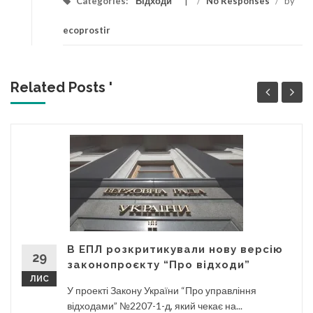
Categories:
Відходи
/
No Responses
/
by
ecoprostir
Related Posts '
В ЕПЛ розкритикували нову версію
29
законопроєкту “Про відходи”
ЛИС
У проекті Закону України “Про управління
відходами” №2207-1-д, який чекає на...