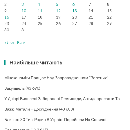
2
3
4
5
6
7
8
9
10
11
12
13
14
15
16
17
18
19
20
21
22
23
24
25
26
27
28
29
30
31
« Лют
Кві »
Найбільше читають
Мінекономіки Працює Над Запровадженням “зелених”
Закупівель
(43 690)
У Дніпрі Виявлені Заборонені Пестициди, Антидепресанти Та
Важкі Метали – Дослідження
(43 688)
Близько 30 Тис. Родин В Україні Перейшли На Сонячні
Електростанції
(42 945)