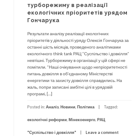
турборежиму в реалізації
екологічних пріоритетів урядом
Гончарука
Результати аналізу реалізації екологічних
пріоритетів у діяльності уряду Олексія Гончарука за
останні шість місяців, проведеного аналітиками
екологічного think tank РАЦ “Суспільство і довкілля”
невтішні. Турборежиму в організації у цій сфері не
помітили. “Наші очікування щодо непріоритетності
питань довкілля в об’єднаному Міністерстві
енергетики та захисту довкілля справдились. На
жаль, попри записані амбітні цілі в урядовій
програмі, […]
Posted in:
Аналіз
,
Новини
,
Політика
Tagged:
екологічні реформи
,
Мінекоенерго
,
РАЦ
"Суспільство і довкілля"
Leave a comment