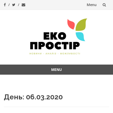
Menu
Skip
to
content
MENU
Skip
to
content
День:
06.03.2020