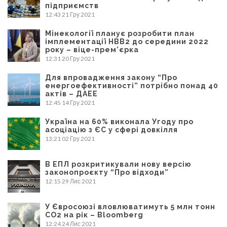
підприємств
12:43
21 Гру 2021
Мінекології планує розробити план
імплементації НВВ2 до середини 2022
року – віце-прем’єрка
12:31
20 Гру 2021
Для впровадження закону “Про
енергоефективності” потрібно понад 40
актів – ДАЕЕ
12:45
14 Гру 2021
Україна на 60% виконала Угоду про
асоціацію з ЄС у сфері довкілля
13:21
02 Гру 2021
В ЕПЛ розкритикували нову версію
законопроєкту “Про відходи”
12:15
29 Лис 2021
У Євросоюзі вловлюватимуть 5 млн тонн
CO2 на рік – Bloomberg
12:24
24 Лис 2021