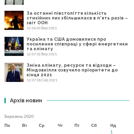
За останні півстоліття кількість
стихійних лих збільшилася в п’ять разів –
звіт ООН
15:36
03 Вер 2021
Україна та США домовилися про
посилення співпраці у сфері енергетики
та клімату
12:07
02 Вер 2021
Зміна клімату, ресурси та відходи –
Міндовкілля озвучило пріоритети до
кінця 2021
12:07
28 Сер 2021
Архів новин
Березень 2020
Пн
Вт
Ср
Чт
Пт
Сб
Нд
1