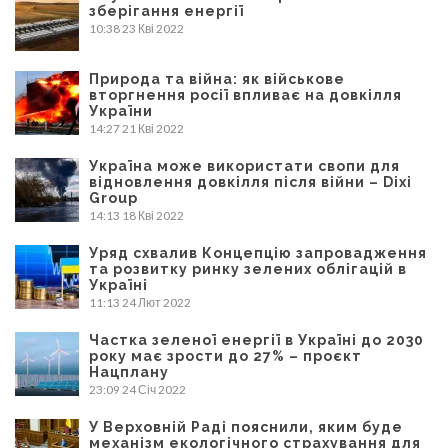
зберігання енергії
10:38
23 Кві 2022
Природа та війна: як військове
вторгнення росії впливає на довкілля
України
14:27
21 Кві 2022
Україна може використати свопи для
відновлення довкілля після війни – Dixi
Group
14:13
18 Кві 2022
Уряд схвалив Концепцію запровадження
та розвитку ринку зелених облігацій в
Україні
11:13
24 Лют 2022
Частка зеленої енергії в Україні до 2030
року має зрости до 27% – проєкт
Нацплану
23:09
24 Січ 2022
У Верховній Раді пояснили, яким буде
механізм екологічного страхування для