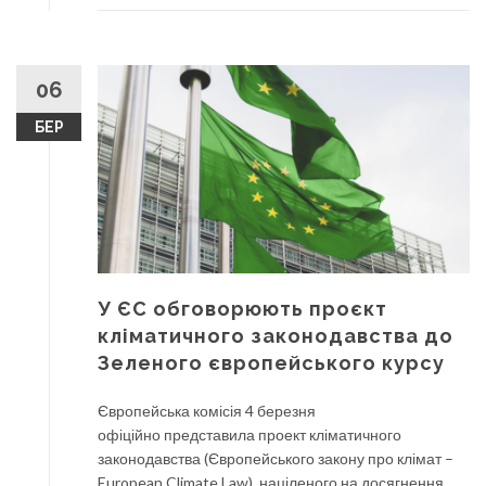
06
БЕР
У ЄС обговорюють проєкт
кліматичного законодавства до
Зеленого європейського курсу
Європейська комісія 4 березня
офіційно представила проект кліматичного
законодавства (Європейського закону про клімат –
European Climate Law), націленого на досягнення