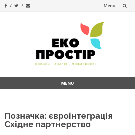
Menu
Skip
to
content
MENU
Skip
to
content
Позначка:
євроінтеграція
Східне партнерство