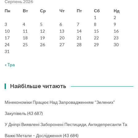
Серпень 2026
Пн
Вт
Ср
Чт
Пт
Сб
Нд
1
2
3
4
5
6
7
8
9
10
11
12
13
14
15
16
17
18
19
20
21
22
23
24
25
26
27
28
29
30
31
« Тра
Найбільше читають
Мінекономіки Працює Над Запровадженням “зелених”
Закупівель
(43 687)
У Дніпрі Виявлені Заборонені Пестициди, Антидепресанти Та
Важкі Метали – Дослідження
(43 684)