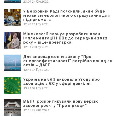
23:09
24 Січ 2022
У Верховній Раді пояснили, яким буде
механізм екологічного страхування для
підприємств
12:43
21 Гру 2021
Мінекології планує розробити план
імплементації НВВ2 до середини 2022
року – віце-прем’єрка
12:31
20 Гру 2021
Для впровадження закону “Про
енергоефективності” потрібно понад 40
актів – ДАЕЕ
12:45
14 Гру 2021
Україна на 60% виконала Угоду про
асоціацію з ЄС у сфері довкілля
13:21
02 Гру 2021
В ЕПЛ розкритикували нову версію
законопроєкту “Про відходи”
12:15
29 Лис 2021