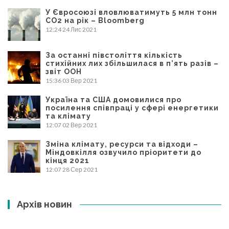
У Євросоюзі вловлюватимуть 5 млн тонн
CO2 на рік – Bloomberg
12:24
24 Лис 2021
За останні півстоліття кількість
стихійних лих збільшилася в п’ять разів –
звіт ООН
15:36
03 Вер 2021
Україна та США домовилися про
посилення співпраці у сфері енергетики
та клімату
12:07
02 Вер 2021
Зміна клімату, ресурси та відходи –
Міндовкілля озвучило пріоритети до
кінця 2021
12:07
28 Сер 2021
Архів новин