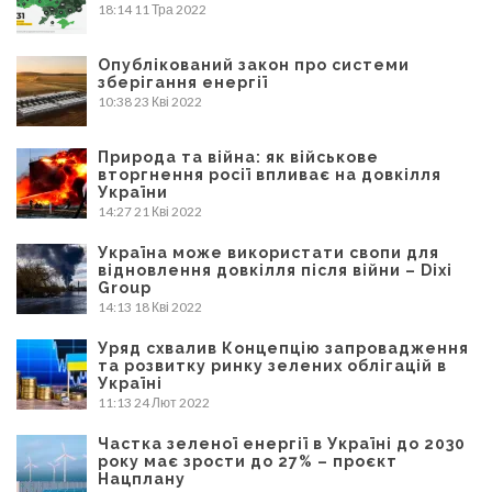
18:14
11 Тра 2022
Опублікований закон про системи
зберігання енергії
10:38
23 Кві 2022
Природа та війна: як військове
вторгнення росії впливає на довкілля
України
14:27
21 Кві 2022
Україна може використати свопи для
відновлення довкілля після війни – Dixi
Group
14:13
18 Кві 2022
Уряд схвалив Концепцію запровадження
та розвитку ринку зелених облігацій в
Україні
11:13
24 Лют 2022
Частка зеленої енергії в Україні до 2030
року має зрости до 27% – проєкт
Нацплану