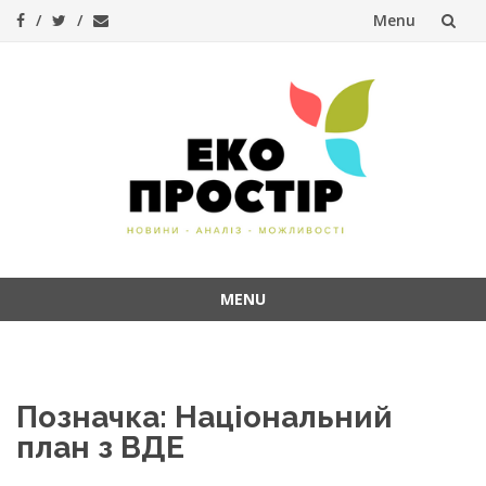
Menu
Skip
to
content
MENU
Skip
to
content
Позначка:
Національний
план з ВДЕ