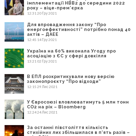
імплементації НВВ2 до середини 2022
року – віце-прем’єрка
12:31
20 Гру 2021
Для впровадження закону “Про
енергоефективності” потрібно понад 40
актів – ДАЕЕ
12:45
14 Гру 2021
Україна на 60% виконала Угоду про
асоціацію з ЄС у сфері довкілля
13:21
02 Гру 2021
В ЕПЛ розкритикували нову версію
законопроєкту “Про відходи”
12:15
29 Лис 2021
У Євросоюзі вловлюватимуть 5 млн тонн
CO2 на рік – Bloomberg
12:24
24 Лис 2021
За останні півстоліття кількість
стихійних лих збільшилася в п’ять разів –