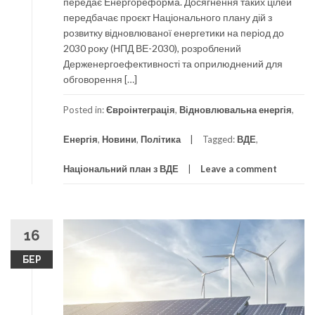
передає Енергореформа. Досягнення таких цілей
передбачає проєкт Національного плану дій з
розвитку відновлюваної енергетики на період до
2030 року (НПД ВЕ-2030), розроблений
Держенергоефективності та оприлюднений для
обговорення […]
Posted in:
Євроінтеграція
,
Відновлювальна енергія
,
Енергія
,
Новини
,
Політика
Tagged:
ВДЕ
,
Національний план з ВДЕ
Leave a comment
16
БЕР