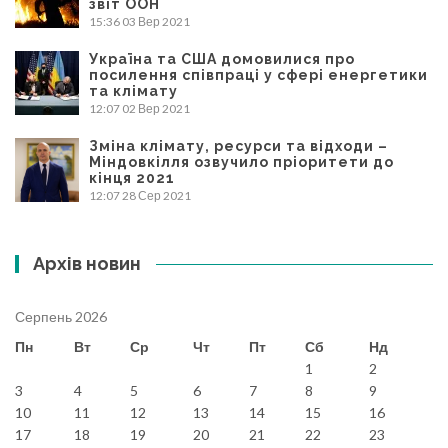
звіт ООН
15:36
03 Вер 2021
Україна та США домовилися про
посилення співпраці у сфері енергетики
та клімату
12:07
02 Вер 2021
Зміна клімату, ресурси та відходи –
Міндовкілля озвучило пріоритети до
кінця 2021
12:07
28 Сер 2021
Архів новин
Серпень 2026
Пн
Вт
Ср
Чт
Пт
Сб
Нд
1
2
3
4
5
6
7
8
9
10
11
12
13
14
15
16
17
18
19
20
21
22
23