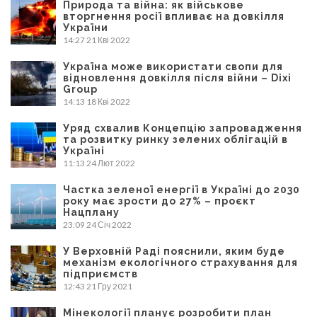
Природа та війна: як військове
вторгнення росії впливає на довкілля
України
14:27
21 Кві 2022
Україна може використати свопи для
відновлення довкілля після війни – Dixi
Group
14:13
18 Кві 2022
Уряд схвалив Концепцію запровадження
та розвитку ринку зелених облігацій в
Україні
11:13
24 Лют 2022
Частка зеленої енергії в Україні до 2030
року має зрости до 27% – проєкт
Нацплану
23:09
24 Січ 2022
У Верховній Раді пояснили, яким буде
механізм екологічного страхування для
підприємств
12:43
21 Гру 2021
Мінекології планує розробити план