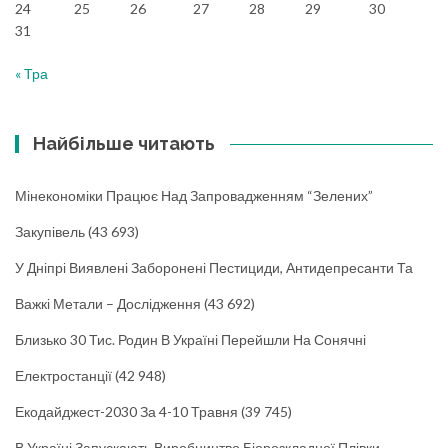
24
25
26
27
28
29
30
31
« Тра
Найбільше читають
Мінекономіки Працює Над Запровадженням “зелених”
Закупівель
(43 693)
У Дніпрі Виявлені Заборонені Пестициди, Антидепресанти Та
Важкі Метали – Дослідження
(43 692)
Близько 30 Тис. Родин В Україні Перейшли На Сонячні
Електростанції
(42 948)
Екодайджест-2030 За 4-10 Травня
(39 745)
В Україні Запускають Виробництво Біорозкладної Плівки