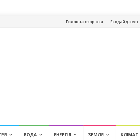
Skip
Головна сторінка
Екодайджест 
to
content
ТРЯ
ВОДА
ЕНЕРГІЯ
ЗЕМЛЯ
КЛІМАТ