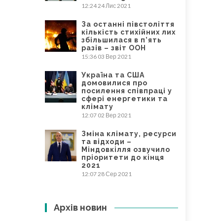
12:24
24 Лис 2021
За останні півстоліття
кількість стихійних лих
збільшилася в п’ять
разів – звіт ООН
15:36
03 Вер 2021
Україна та США
домовилися про
посилення співпраці у
сфері енергетики та
клімату
12:07
02 Вер 2021
Зміна клімату, ресурси
та відходи –
Міндовкілля озвучило
пріоритети до кінця
2021
12:07
28 Сер 2021
Архів новин