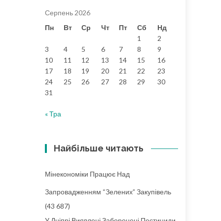
Серпень 2026
Пн
Вт
Ср
Чт
Пт
Сб
Нд
1
2
3
4
5
6
7
8
9
10
11
12
13
14
15
16
17
18
19
20
21
22
23
24
25
26
27
28
29
30
31
« Тра
Найбільше читають
Мінекономіки Працює Над
Запровадженням “зелених” Закупівель
(43 687)
У Дніпрі Виявлені Заборонені Пестициди,