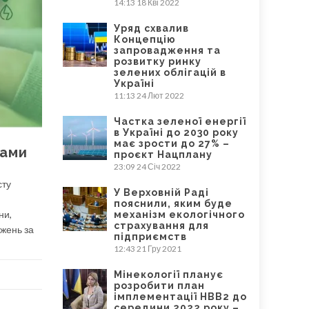
14:13
18 Кві 2022
Уряд схвалив
Концепцію
запровадження та
розвитку ринку
зелених облігацій в
Україні
11:13
24 Лют 2022
Частка зеленої енергії
в Україні до 2030 року
має зрости до 27% –
сами
проєкт Нацплану
23:09
24 Січ 2022
сту
У Верховній Раді
пояснили, яким буде
ни,
механізм екологічного
страхування для
джень за
підприємств
12:43
21 Гру 2021
Мінекології планує
розробити план
імплементації НВВ2 до
середини 2022 року –