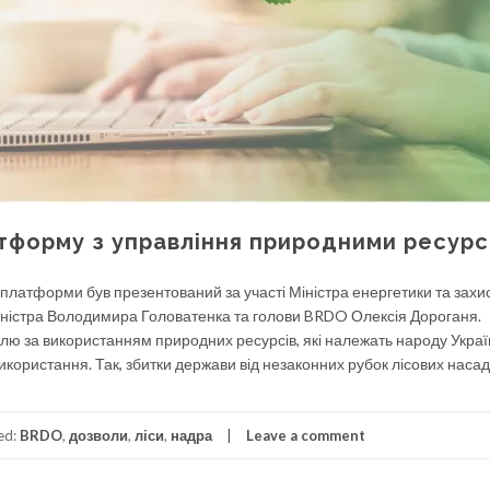
тформу з управління природними ресур
платформи був презентований за участі Міністра енергетики та захи
іністра Володимира Головатенка та голови BRDO Олексія Дороганя.
ролю за використанням природних ресурсів, які належать народу Украї
використання. Так, збитки держави від незаконних рубок лісових наса
ed:
BRDO
,
дозволи
,
ліси
,
надра
Leave a comment