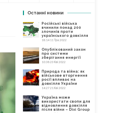
Останні новини
Російські війська
вчинили понад 200
злочинів проти
українського довкілля
18:14
11 Тра 2022
Опублікований закон
про системи
зберігання енергії
10:38
23 Кві 2022
Природа та війна: як
військове вторгнення
росії впливає на
довкілля України
14:27
21 Кві 2022
Україна може
використати свопи для
відновлення довкілля
після війни – Dixi Group