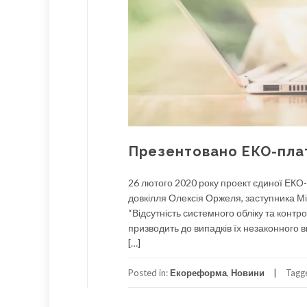
Презентовано ЕКО-пла
26 лютого 2020 року проект єдиної ЕКО-
довкілля Олексія Оржеля, заступника М
“Відсутність системного обліку та конт
призводить до випадків їх незаконного 
[…]
Posted in:
Екореформа
,
Новини
Tagg