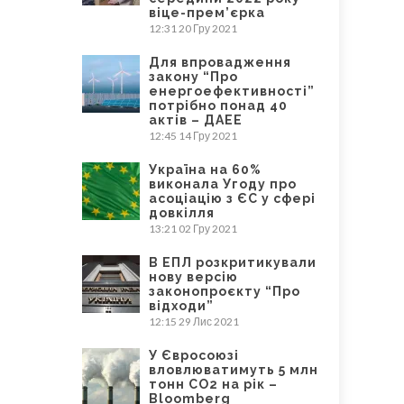
віце-прем’єрка
12:31
20 Гру 2021
Для впровадження
закону “Про
енергоефективності”
потрібно понад 40
актів – ДАЕЕ
12:45
14 Гру 2021
Україна на 60%
виконала Угоду про
асоціацію з ЄС у сфері
довкілля
13:21
02 Гру 2021
В ЕПЛ розкритикували
нову версію
законопроєкту “Про
відходи”
12:15
29 Лис 2021
У Євросоюзі
вловлюватимуть 5 млн
тонн CO2 на рік –
Bloomberg