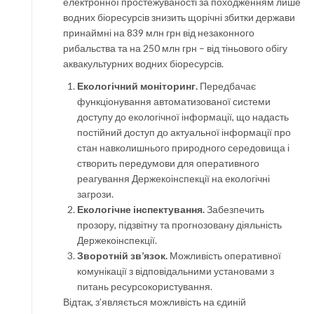
електронної простежуваності за походженням лише
водних біоресурсів знизить щорічні збитки держави
принаймні на 839 млн грн від незаконного
рибальства та на 250 млн грн – від тіньового обігу
аквакультурних водних біоресурсів.
Екологічний моніторинг.
Передбачає
функціонування автоматизованої системи
доступу до екологічної інформації, що надасть
постійний доступ до актуальної інформації про
стан навколишнього природного середовища і
створить передумови для оперативного
реагування Держекоінспекції на екологічні
загрози.
Екологічне інспектування.
Забезпечить
прозору, підзвітну та прогнозовану діяльність
Держекоінспекції.
Зворотній зв
’
язок.
Можливість оперативної
комунікації з відповідальними установами з
питань ресурсокористування.
Відтак, з’являється можливість на єдиній