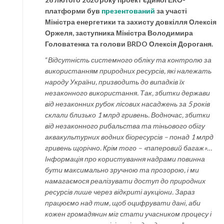
платформи був
презентований
за участі
Міністра енергетики та захисту довкілля Олексія
Оржеля, заступника Міністра Володимира
Головатенка та голови BRDO Олексія Дороганя.
“
Відсутність системного обліку та контролю за
використанням природних ресурсів, які належать
народу України, призводить до випадків їх
незаконного використання. Так, збитки держави
від незаконних рубок лісових насаджень за 5 років
склали близько 1 млрд гривень. Водночас, збитки
від незаконного рибальства та тіньового обігу
аквакультурних водних біоресурсів – понад 1 млрд
гривень щорічно. Крім того – «паперовий багаж»…
Інформація про користування надрами повинна
бути максимально зручною та прозорою, і ми
намагаємося реалізувати доступ до природних
ресурсів лише через відкриті аукціони. Зараз
працюємо над тим, щоб оцифрувати дані, аби
кожен громадянин міг стати учасником процесу і