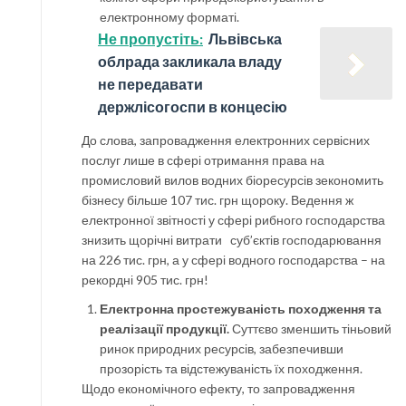
електронному форматі.
Не пропустіть:
Львівська
облрада закликала владу
не передавати
держлісогоспи в концесію
До слова, запровадження електронних сервісних
послуг лише в сфері отримання права на
промисловий вилов водних біоресурсів зекономить
бізнесу більше 107 тис. грн щороку. Ведення ж
електронної звітності у сфері рибного господарства
знизить щорічні витрати суб’єктів господарювання
на 226 тис. грн, а у сфері водного господарства – на
рекордні 905 тис. грн!
Електронна простежуваність походження та
реалізації продукції.
Суттєво зменшить тіньовий
ринок природних ресурсів, забезпечивши
прозорість та відстежуваність їх походження.
Щодо економічного ефекту, то запровадження