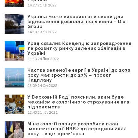
14:27
21 Кві 2022
Україна може використати свопи для
відновлення довкілля після війни – Dixi
Group
14:13
18 Кві 2022
Уряд схвалив Концепцію запровадження
та розвитку ринку зелених облігацій в
Україні
11:13
24 Лют 2022
Частка зеленої енергії в Україні до 2030
року має зрости до 27% – проєкт
Нацплану
23:09
24 Січ 2022
У Верховній Раді пояснили, яким буде
механізм екологічного страхування для
підприємств
12:43
21 Гру 2021
Мінекології планує розробити план
імплементації НВВ2 до середини 2022
року – віце-прем’єрка