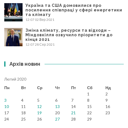
Україна та США домовилися про
посилення співпраці у сфері енергетики
та клімату
12:07
02 Вер 2021
Зміна клімату, ресурси та відходи –
Міндовкілля озвучило пріоритети до
кінця 2021
12:07
28 Сер 2021
Архів новин
Лютий 2020
Пн
Вт
Ср
Чт
Пт
Сб
Нд
1
2
3
4
5
6
7
8
9
10
11
12
13
14
15
16
17
18
19
20
21
22
23
24
25
26
27
28
29