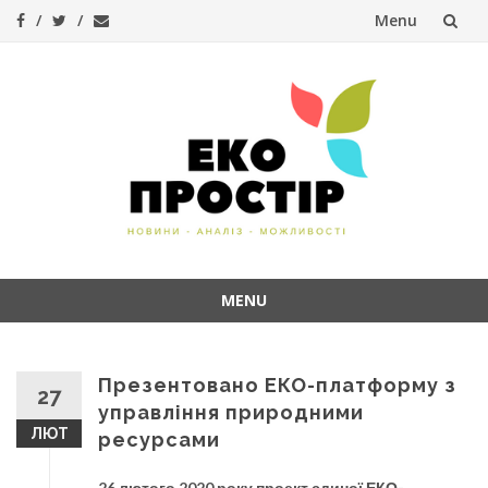
Menu
Skip
to
content
MENU
Skip
to
content
Презентовано ЕКО-платформу з
27
управління природними
ЛЮТ
ресурсами
26 лютого 2020 року проект єдиної ЕКО-