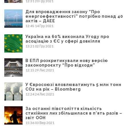
12:31
20 Гру 2021
Для впровадження закону “Про
енергоефективності” потрібно понад 40
актів – ДАЕЕ
12:45
14 Гру 2021
Україна на 60% виконала Угоду про
асоціацію з ЄС у сфері довкілля
13:21
02 Гру 2021
В ЕПЛ розкритикували нову версію
законопроєкту “Про відходи”
12:15
29 Лис 2021
У Євросоюзі вловлюватимуть 5 млн тонн
CO2 на рік – Bloomberg
12:24
24 Лис 2021
За останні півстоліття кількість
стихійних лих збільшилася в п’ять разів –
звіт ООН
15:36
03 Вер 2021