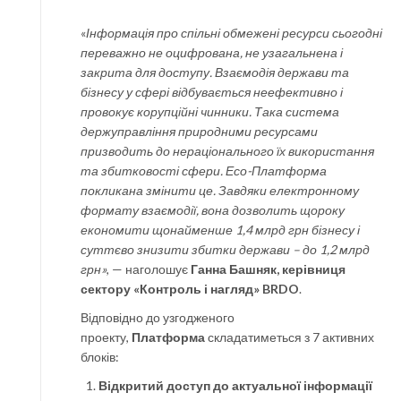
«
Інформація про спільні обмежені ресурси сьогодні
переважно не оцифрована, не узагальнена і
закрита для доступу. Взаємодія держави та
бізнесу у сфері відбувається неефективно і
провокує корупційні чинники. Така система
держуправління природними ресурсами
призводить до нераціонального їх використання
та збитковості сфери.
Есо-Платформа
покликана змінити це. Завдяки електронному
формату взаємодії, вона дозволить щороку
економити щонайменше 1,4 млрд грн бізнесу і
суттєво знизити збитки держави – до 1,2 млрд
грн
»
, — наголошує
Ганна Башняк, керівниця
сектору «Контроль і нагляд»
BRDO
.
Відповідно до узгодженого
проекту,
Платформа
складатиметься з 7 активних
блоків:
Відкритий доступ до актуальної інформації