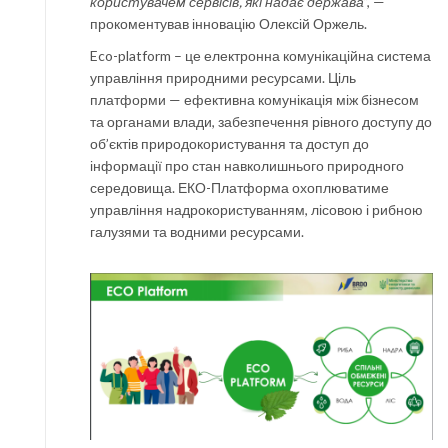
користувачем сервісів, які надає держава
”, —
прокоментував інновацію Олексій Оржель.
Eco-platform – це електронна комунікаційна система
управління природними ресурсами. Ціль
платформи — ефективна комунікація між бізнесом
та органами влади, забезпечення рівного доступу до
об’єктів природокористування та доступ до
інформації про стан навколишнього природного
середовища. ЕКО-Платформа охоплюватиме
управління надрокористуванням, лісовою і рибною
галузями та водними ресурсами.