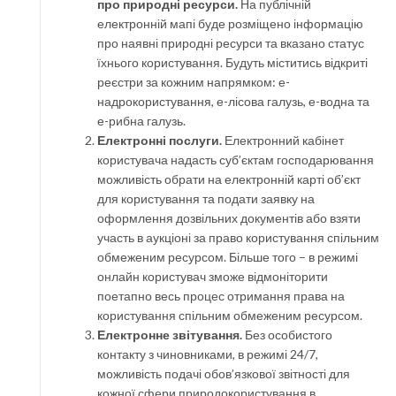
про природні ресурси.
На публічній
електронній мапі буде розміщено інформацію
про наявні природні ресурси та вказано статус
їхнього користування. Будуть міститись відкриті
реєстри за кожним напрямком: е-
надрокористування, е-лісова галузь, е-водна та
е-рибна галузь.
Електронні послуги.
Електронний кабінет
користувача надасть суб’єктам господарювання
можливість обрати на електронній карті об’єкт
для користування та подати заявку на
оформлення дозвільних документів або взяти
участь в аукціоні за право користування спільним
обмеженим ресурсом. Більше того – в режимі
онлайн користувач зможе відмоніторити
поетапно весь процес отримання права на
користування спільним обмеженим ресурсом.
Електронне звітування.
Без особистого
контакту з чиновниками, в режимі 24/7,
можливість подачі обов’язкової звітності для
кожної сфери природокористування в