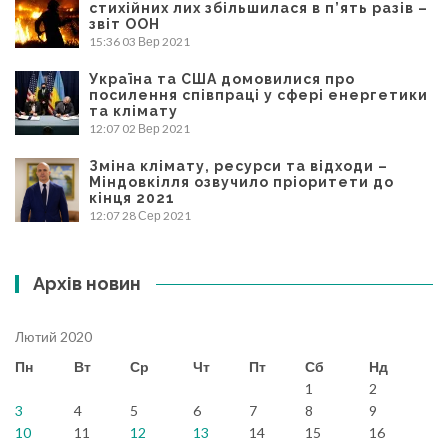
стихійних лих збільшилася в п’ять разів –
звіт ООН
15:36
03 Вер 2021
Україна та США домовилися про
посилення співпраці у сфері енергетики
та клімату
12:07
02 Вер 2021
Зміна клімату, ресурси та відходи –
Міндовкілля озвучило пріоритети до
кінця 2021
12:07
28 Сер 2021
Архів новин
Лютий 2020
Пн
Вт
Ср
Чт
Пт
Сб
Нд
1
2
3
4
5
6
7
8
9
10
11
12
13
14
15
16