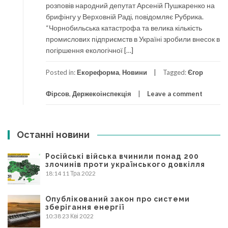
розповів народний депутат Арсеній Пушкаренко на
брифінгу у Верховній Раді, повідомляє Рубрика.
“Чорнобильська катастрофа та велика кількість
промислових підприємств в Україні зробили внесок в
погіршення екологічної […]
Posted in:
Екореформа
,
Новини
Tagged:
Єгор
Фірсов
,
Держекоінспекція
Leave a comment
Останні новини
Російські війська вчинили понад 200
злочинів проти українського довкілля
18:14
11 Тра 2022
Опублікований закон про системи
зберігання енергії
10:38
23 Кві 2022