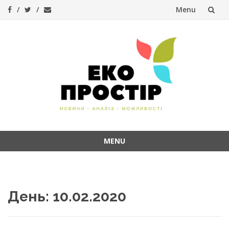
Menu
Skip
to
content
MENU
Skip
to
content
День:
10.02.2020