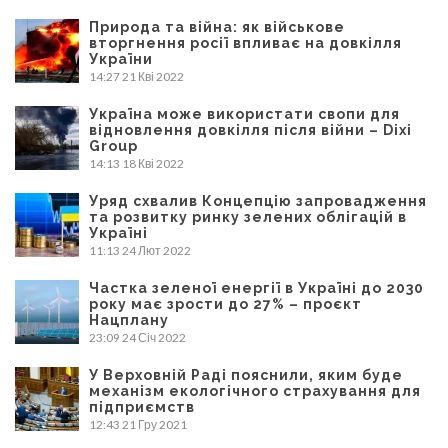
Природа та війна: як військове
вторгнення росії впливає на довкілля
України
14:27
21 Кві 2022
Україна може використати свопи для
відновлення довкілля після війни – Dixi
Group
14:13
18 Кві 2022
Уряд схвалив Концепцію запровадження
та розвитку ринку зелених облігацій в
Україні
11:13
24 Лют 2022
Частка зеленої енергії в Україні до 2030
року має зрости до 27% – проєкт
Нацплану
23:09
24 Січ 2022
У Верховній Раді пояснили, яким буде
механізм екологічного страхування для
підприємств
12:43
21 Гру 2021