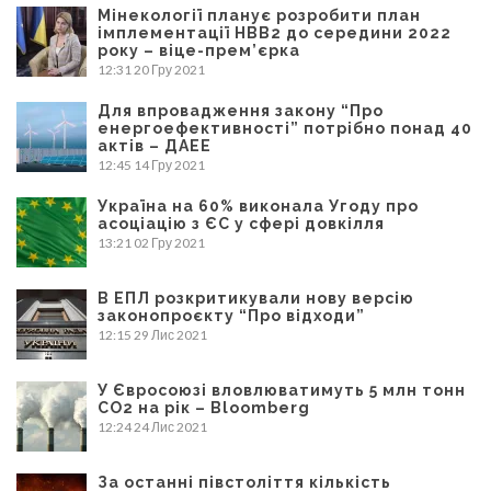
Мінекології планує розробити план
імплементації НВВ2 до середини 2022
року – віце-прем’єрка
12:31
20 Гру 2021
Для впровадження закону “Про
енергоефективності” потрібно понад 40
актів – ДАЕЕ
12:45
14 Гру 2021
Україна на 60% виконала Угоду про
асоціацію з ЄС у сфері довкілля
13:21
02 Гру 2021
В ЕПЛ розкритикували нову версію
законопроєкту “Про відходи”
12:15
29 Лис 2021
У Євросоюзі вловлюватимуть 5 млн тонн
CO2 на рік – Bloomberg
12:24
24 Лис 2021
За останні півстоліття кількість