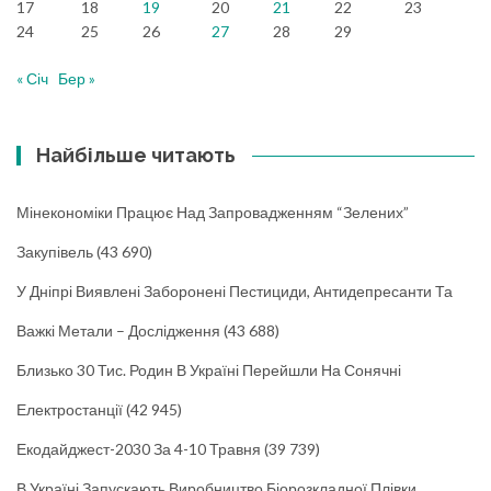
17
18
19
20
21
22
23
24
25
26
27
28
29
« Січ
Бер »
Найбільше читають
Мінекономіки Працює Над Запровадженням “зелених”
Закупівель
(43 690)
У Дніпрі Виявлені Заборонені Пестициди, Антидепресанти Та
Важкі Метали – Дослідження
(43 688)
Близько 30 Тис. Родин В Україні Перейшли На Сонячні
Електростанції
(42 945)
Екодайджест-2030 За 4-10 Травня
(39 739)
В Україні Запускають Виробництво Біорозкладної Плівки