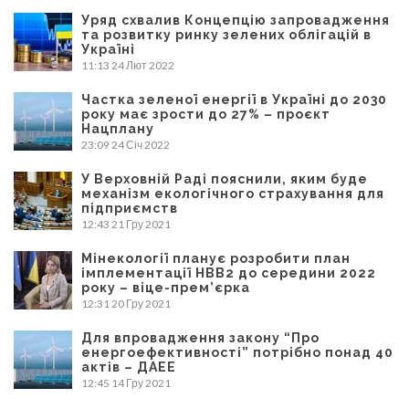
Уряд схвалив Концепцію запровадження
та розвитку ринку зелених облігацій в
Україні
11:13
24 Лют 2022
Частка зеленої енергії в Україні до 2030
року має зрости до 27% – проєкт
Нацплану
23:09
24 Січ 2022
У Верховній Раді пояснили, яким буде
механізм екологічного страхування для
підприємств
12:43
21 Гру 2021
Мінекології планує розробити план
імплементації НВВ2 до середини 2022
року – віце-прем’єрка
12:31
20 Гру 2021
Для впровадження закону “Про
енергоефективності” потрібно понад 40
актів – ДАЕЕ
12:45
14 Гру 2021