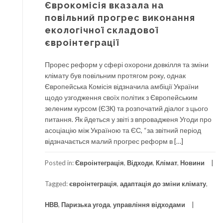
Єврокомісія вказала на
повільний прогрес виконання
екологічної складової
євроінтеграції
Прорес реформ у сфері охорони довкілля та зміни
клімату був повільним протягом року, однак
Європейська Комісія відзначила амбіції України
щодо узгодження своїх політик з Європейським
зеленим курсом (ЄЗК) та розпочатий діалог з цього
питання. Як йдеться у звіті з впровадженя Угоди про
асоціацію між Україною та ЄС, “за звітний період
відзначається малий прогрес реформ в […]
Posted in:
Євроінтеграція
,
Відходи
,
Клімат
,
Новини
Tagged:
євроінтеграція
,
адаптація до зміни клімату
,
НВВ
,
Паризька угода
,
управління відходами