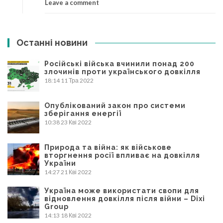
Leave a comment
Останні новини
Російські війська вчинили понад 200
злочинів проти українського довкілля
18:14
11 Тра 2022
Опублікований закон про системи
зберігання енергії
10:38
23 Кві 2022
Природа та війна: як військове
вторгнення росії впливає на довкілля
України
14:27
21 Кві 2022
Україна може використати свопи для
відновлення довкілля після війни – Dixi
Group
14:13
18 Кві 2022