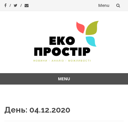
Menu
Skip
to
content
MENU
Skip
to
content
День:
04.12.2020