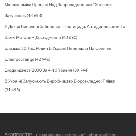
Мінекономіки Працює Над Запровадженням “зелених”
Закупівель
(43 693)
У Дніпрі Виявлені Заборонені Пестициди, Антидепресанти Та
Важкі Метали – Дослідження
(43 690)
Близько 30 Тис. Родин В Україні Перейшли На Сонячні
Електростанції
(42 946)
Екодайджест-2030 За 4-10 Травня
(39 744)
В Україні Запускають Виробництво Біорозкладної Плівки
(31 498)
ЕКОПРОСТІР – це майданчик актуальної інформації про