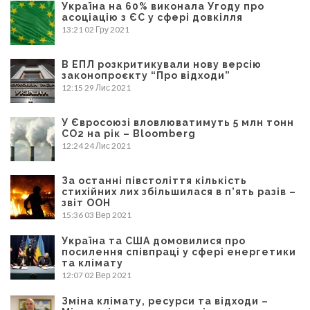
Україна на 60% виконала Угоду про
асоціацію з ЄС у сфері довкілля
13:21
02 Гру 2021
В ЕПЛ розкритикували нову версію
законопроєкту “Про відходи”
12:15
29 Лис 2021
У Євросоюзі вловлюватимуть 5 млн тонн
CO2 на рік – Bloomberg
12:24
24 Лис 2021
За останні півстоліття кількість
стихійних лих збільшилася в п’ять разів –
звіт ООН
15:36
03 Вер 2021
Україна та США домовилися про
посилення співпраці у сфері енергетики
та клімату
12:07
02 Вер 2021
Зміна клімату, ресурси та відходи –