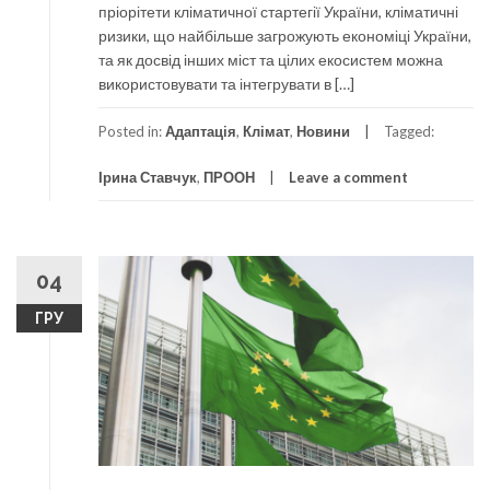
пріорітети кліматичної стартегії України, кліматичні
ризики, що найбільше загрожують економіці України,
та як досвід інших міст та цілих екосистем можна
використовувати та інтегрувати в […]
Posted in:
Адаптація
,
Клімат
,
Новини
Tagged:
Ірина Ставчук
,
ПРООН
Leave a comment
04
ГРУ