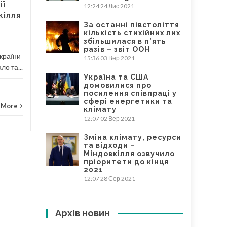
ії
12:24
24 Лис 2021
кілля
Новини
Read More
За останні півстоліття
Закуп
кількість стихійних лих
збільшилася в п’ять
разів – звіт ООН
України
15:36
03 Вер 2021
ло та...
Україна та США
домовилися про
посилення співпраці у
сфері енергетики та
 More
клімату
12:07
02 Вер 2021
Зміна клімату, ресурси
та відходи –
Міндовкілля озвучило
пріоритети до кінця
2021
12:07
28 Сер 2021
Архів новин