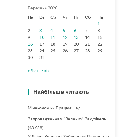
Березень 2020
Пн
Вт
Ср
Чт
Пт
Сб
Нд
1
2
3
4
5
6
7
8
9
10
11
12
13
14
15
16
17
18
19
20
21
22
23
24
25
26
27
28
29
30
31
« Лют
Кві »
Найбільше читають
Мінекономіки Працює Над
Запровадженням “зелених” Закупівель
(43 688)
У Дніпрі Виявлені Заборонені Пестициди,