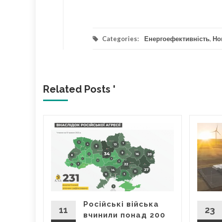
Categories:
Енергоефективність
,
Но
Related Posts '
я та
у
цій в
Російські війська
ження та
11
23
вчинили понад 200
лених"