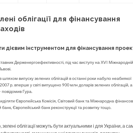
ені облігації для фінансування
аходів
ати дієвим інструментом для фінансування проект
ставник Держенергоефективності, під час виступу на ХVI Міжнародні
ьвові.
в шляхом випуску зелених облігацій в останні роки набуло неабиякої
 2007 р. вперше у світі випущено 900 млн доларів зелених облігацій, а 
– повідомив Гура.
иділяти Європейська Комісія, Світовий банк та Міжнародна фінансо
 банк, Європейський банк реконструкції та розвитку тощо.
зелені облігації можуть бути актуальними і для України, а са