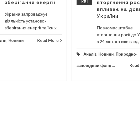
зберігання енергії
КВІ
вторгнення рос
впливає на дов
Україна запроваджує
України
діяльність установок
зберігання енергії та їхніх...
Повномасштабне
вторгнення росії до 
гія
,
Новини
Read More
з 24 лютого вже завда
Аналіз
,
Новини
,
Природно-
заповідний фонд
...
Read