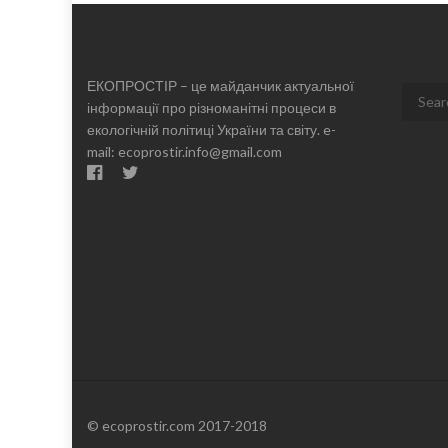
ЕКОПРОСТІР – це майданчик актуальної
Search
інформації про різноманітні процеси в
for:
екологічній політиці України та світу. e-
mail: ecoprostir.info@gmail.com
© ecoprostir.com 2017-2018