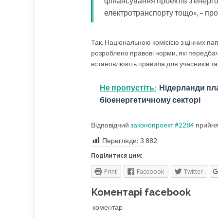
фінансування проектів з енерг
електротранспорту тощо», – п
Так, Національною комісією з цінних па
розроблено правові норми, які передбача
встановлюють правила для учасників та
Не пропустіть:
Нідерланди пл
біоенергетичному секторі
Відповідний
законопроект #2284
прийнят
Перегляди:
3 882
Поділитися цим:
Print
Facebook
Twitter
Коментарі facebook
коментар