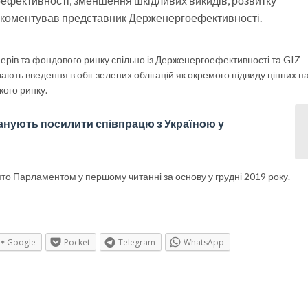
оефективності, зменшення шкідливих викидів, розвитку
рокоментував представник Держенергоефективності.
перів та фондового ринку спільно із Держенергоефективності та GIZ
ють введення в обіг зелених облігацій як окремого підвиду цінних па
кого ринку.
анують посилити співпрацю з Україною у
о Парламентом у першому читанні за основу у грудні 2019 року.
Google
Pocket
Telegram
WhatsApp