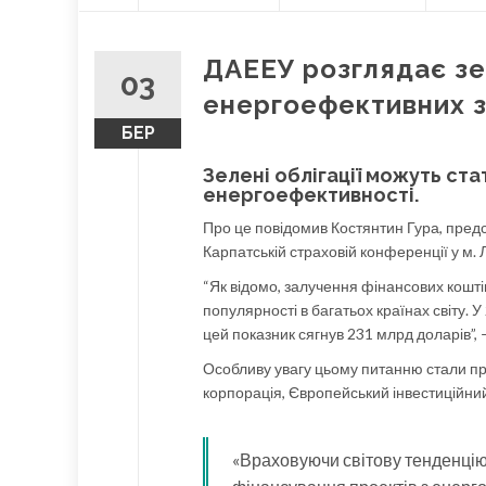
О
content
Л
О
ДАЕЕУ розглядає зел
В
03
Н
енергоефективних з
А
БЕР
Зелені облігації можуть ст
енергоефективності.
Про це повідомив Костянтин Гура, пред
Карпатській страховій конференції у м. Л
“Як відомо, залучення фінансових кошті
популярності в багатьох країнах світу. У
цей показник сягнув 231 млрд доларів”, 
Особливу увагу цьому питанню стали пр
корпорація, Європейський інвестиційний
«Враховуючи світову тенденцію, 