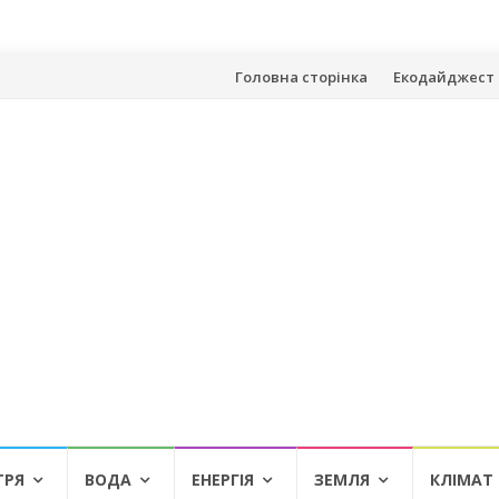
Skip
Головна сторінка
Екодайджест 
to
content
ТРЯ
ВОДА
ЕНЕРГІЯ
ЗЕМЛЯ
КЛІМАТ