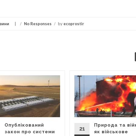
вини
/
No Responses
/
by
ecoprostir
Опублікований
Природа та вій
21
закон про системи
як військове