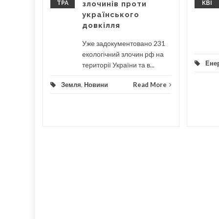
ТРА
злочинів проти
КВІ
є...
українського
довкілля
...
Уже задокументовано 231
d More
екологічний злочин рф на
Енер
території України та в...
Земля
,
Новини
Read More