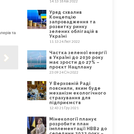
14:13
18 Кві 2022
Уряд схвалив
Концепцію
запровадження та
розвитку ринку
зелених облігацій в
перів та
Україні
11:13
24 Лют 2022
Частка зеленої енергії
в Україні до 2030 року
має зрости до 27% –
проєкт Нацплану
23:09
24 Січ 2022
У Верховній Раді
пояснили, яким буде
механізм екологічного
страхування для
підприємств
12:43
21 Гру 2021
Мінекології планує
розробити план
імплементації НВВ2 до
середини 2022 року –