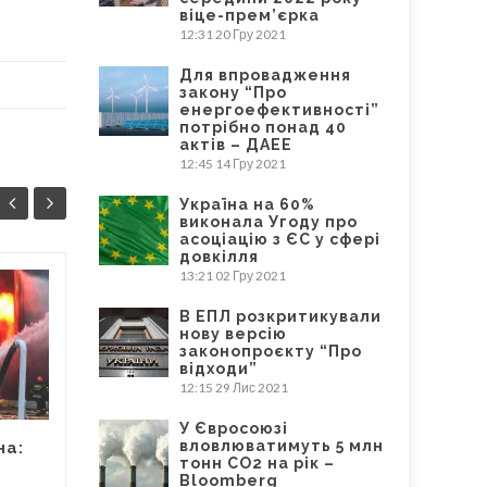
віце-прем’єрка
12:31
20 Гру 2021
Для впровадження
закону “Про
енергоефективності”
потрібно понад 40
актів – ДАЕЕ
12:45
14 Гру 2021
Україна на 60%
виконала Угоду про
асоціацію з ЄС у сфері
довкілля
13:21
02 Гру 2021
Україна може
18
24
В ЕПЛ розкритикували
використати свопи
нову версію
КВІ
для відновлення
ЛЮТ
законопроєкту “Про
відходи”
довкілля після війни
12:15
29 Лис 2021
– Dixi Group
У Євросоюзі
Наразі країна потерпає від
вловлюватимуть 5 млн
на:
військових дій рф, але при
тонн CO2 на рік –
Bloomberg
відбудові після війни...