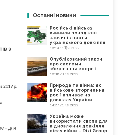
Останні новини
Російські війська
вчинили понад 200
злочинів проти
українського довкілля
ів з
18:14
11 Тра 2022
Опублікований закон
й
про системи
зберігання енергії
10:38
23 Кві 2022
Природа та війна: як
в 2019 р.
військове вторгнення
росії впливає на
довкілля України
ва
14:27
21 Кві 2022
Україна може
використати свопи для
відновлення довкілля
ме – для
після війни – Dixi Group