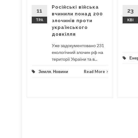
Російські війська
ження та
11
23
вчинили понад 200
лених"
ТРА
злочинів проти
КВІ
є...
українського
довкілля
...
Уже задокументовано 231
d More
екологічний злочин рф на
Енер
території України та в...
Земля
,
Новини
Read More