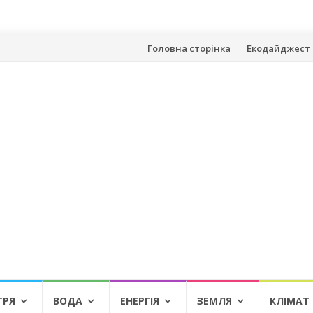
Skip
Головна сторінка
Екодайджест 
to
content
ТРЯ
ВОДА
ЕНЕРГІЯ
ЗЕМЛЯ
КЛІМАТ