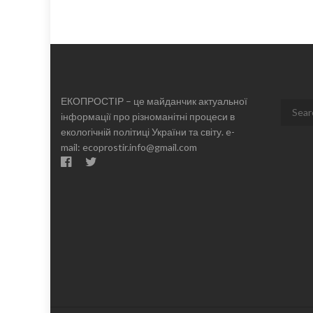
ЕКОПРОСТІР – це майданчик актуальної
Search
інформації про різноманітні процеси в
for:
екологічній політиці України та світу. e-
mail: ecoprostir.info@gmail.com