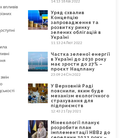
14:13
18 Кві 2022
х впливів
Уряд схвалив
різних
Концепцію
запровадження та
розвитку ринку
доступні
зелених облігацій в
Україні
11:13
24 Лют 2022
чила
тивні
Частка зеленої енергії
в Україні до 2030 року
ння
має зрости до 27% –
проєкт Нацплану
23:09
24 Січ 2022
 змін
го
У Верховній Раді
дськості
пояснили, яким буде
механізм екологічного
страхування для
підприємств
12:43
21 Гру 2021
Мінекології планує
розробити план
імплементації НВВ2 до
середини 2022 року –