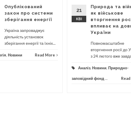
Опублікований
Природа та вій
21
закон про системи
як військове
зберігання енергії
КВІ
вторгнення рос
впливає на дов
Україна запроваджує
України
діяльність установок
зберігання енергії та їхніх...
Повномасштабне
вторгнення росії до 
гія
,
Новини
Read More
з 24 лютого вже завда
Аналіз
,
Новини
,
Природно-
заповідний фонд
...
Read