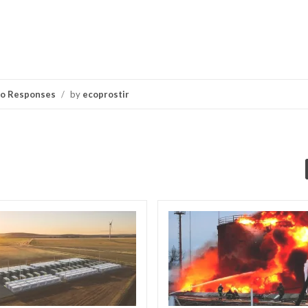
o Responses
/
by
ecoprostir