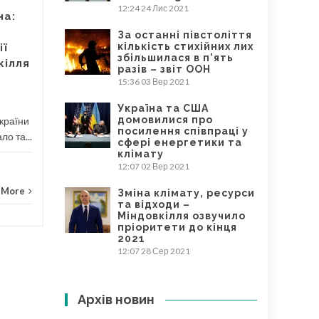
Наразі країна потерпає від
12:24
24 Лис 2021
на:
військових дій рф, але при
За останні півстоліття
відбудові після війни...
кількість стихійних лих
ії
збільшилася в п’ять
кілля
Новини
Read More
разів – звіт ООН
15:36
03 Вер 2021
Закуп
Україна та США
домовилися про
України
посилення співпраці у
ло та...
сфері енергетики та
клімату
12:07
02 Вер 2021
 More
Зміна клімату, ресурси
та відходи –
Міндовкілля озвучило
пріоритети до кінця
2021
12:07
28 Сер 2021
Архів новин