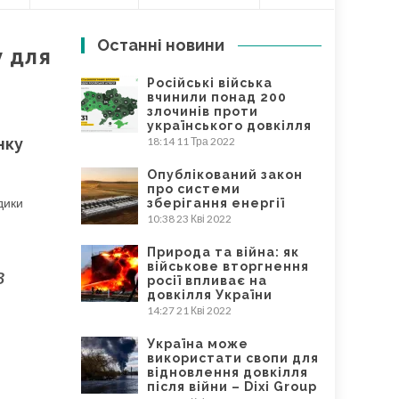
Останні новини
у для
Російські війська
вчинили понад 200
злочинів проти
українського довкілля
нку
18:14
11 Тра 2022
Опублікований закон
про системи
дики
зберігання енергії
10:38
23 Кві 2022
Природа та війна: як
військове вторгнення
в
росії впливає на
довкілля України
14:27
21 Кві 2022
Україна може
використати свопи для
відновлення довкілля
після війни – Dixi Group