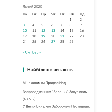
Лютий 2020
Пн
Вт
Ср
Чт
Пт
Сб
Нд
1
2
3
4
5
6
7
8
9
10
11
12
13
14
15
16
17
18
19
20
21
22
23
24
25
26
27
28
29
« Січ
Бер »
Найбільше читають
Мінекономіки Працює Над
Запровадженням “зелених” Закупівель
(43 689)
У Дніпрі Виявлені Заборонені Пестициди,