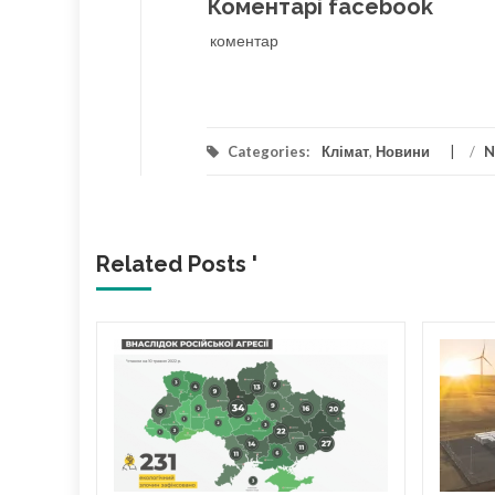
Коментарі facebook
коментар
Categories:
Клімат
,
Новини
/
N
Related Posts '
я та
у
цій в