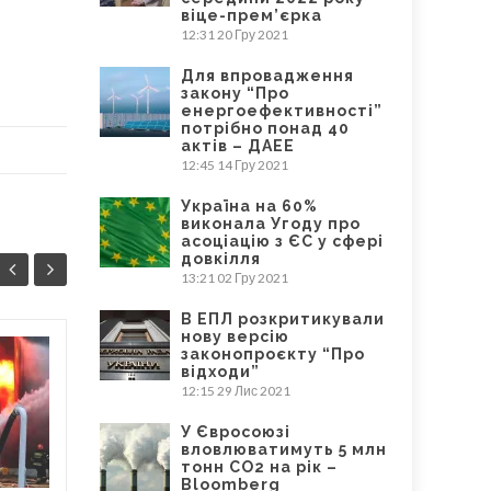
віце-прем’єрка
12:31
20 Гру 2021
Для впровадження
закону “Про
енергоефективності”
потрібно понад 40
актів – ДАЕЕ
12:45
14 Гру 2021
Україна на 60%
виконала Угоду про
асоціацію з ЄС у сфері
довкілля
13:21
02 Гру 2021
В ЕПЛ розкритикували
нову версію
законопроєкту “Про
Україна може
відходи”
18
24
використати свопи
12:15
29 Лис 2021
КВІ
для відновлення
ЛЮТ
У Євросоюзі
довкілля після війни
вловлюватимуть 5 млн
– Dixi Group
тонн CO2 на рік –
Bloomberg