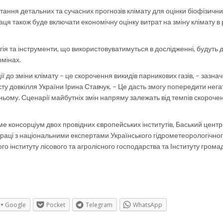
ання детальних та сучасних прогнозів клімату для оцінки біофізични
аця також буде включати економічну оцінку витрат на зміну клімату в 
гія та інструменти, що використовуватимуться в дослідженні, будуть 
рмінах.
 до зміни клімату – це скорочення викидів парникових газів, – зазна
ту довкілля України Ірина Ставчук. – Це дасть змогу попередити нега
тньому. Сценарії майбутніх змін напряму залежать від темпів скороче
ме консорціум двох провідних європейських інститутів, Баський центр
впраці з національними експертами Українського гідрометеорологічно
го інституту лісового та агролісного господарства та Інституту грома
Google
Pocket
Telegram
WhatsApp