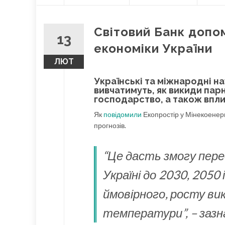
О
content
Л
О
Світовий Банк допом
В
13
Н
економіки України
А
ЛЮТ
Українські та міжнародні н
вивчатимуть, як викиди парн
господарство, а також вплив
Як
повідомили
Екопростір у Мінекоенерг
прогнозів.
“Це дасть змогу пере
Україні до 2030, 2050
ймовірного, росту вик
температури”, – зазн