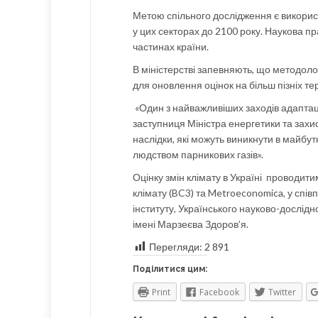
Метою спільного дослідження є використ
у цих секторах до 2100 року. Наукова пр
частинах країни.
В міністерстві запевняють, що методоло
для оновлення оцінок на більш пізніх те
«Один з найважливіших заходів адаптації
заступниця Міністра енергетики та захис
наслідки, які можуть виникнути в майбу
людством парникових газів».
Оцінку змін клімату в Україні проводити
клімату (BC3) та Metroeconomica, у спі
інституту, Українського науково-дослідно
імені Марзеєва Здоров’я.
Перегляди:
2 891
Поділитися цим:
Print
Facebook
Twitter