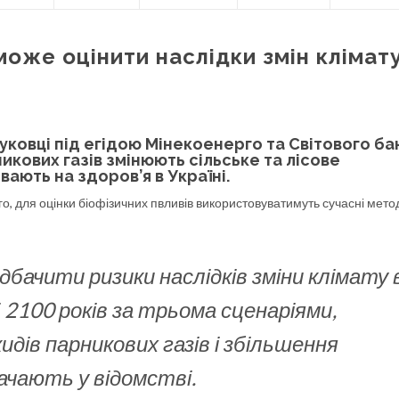
оже оцінити наслідки змін клімат
ауковці під егідою Мінекоенерго та Світового ба
икових газів змінюють сільське та лісове
ають на здоров’я в Україні.
о, для оцінки біофізичних пвливів використовуватимуть сучасні мето
дбачити ризики наслідків зміни клімату 
 і 2100 років за трьома сценаріями,
идів парникових газів і збільшення
ачають у відомстві.