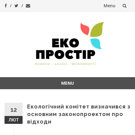
Menu
Skip
to
content
MENU
Skip
to
content
Екологічний комітет визначився з
12
основним законопроектом про
ЛЮТ
відходи