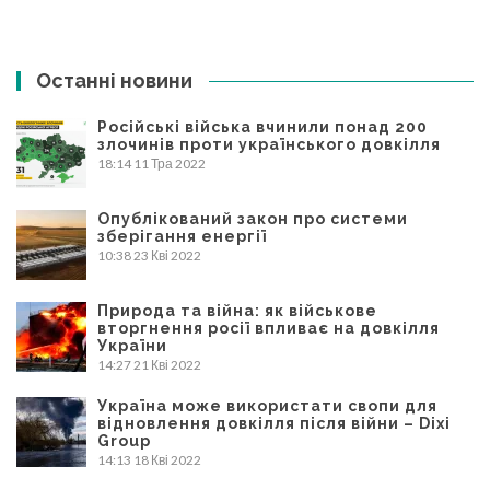
Останні новини
Російські війська вчинили понад 200
злочинів проти українського довкілля
18:14
11 Тра 2022
Опублікований закон про системи
зберігання енергії
10:38
23 Кві 2022
Природа та війна: як військове
вторгнення росії впливає на довкілля
України
14:27
21 Кві 2022
Україна може використати свопи для
відновлення довкілля після війни – Dixi
Group
14:13
18 Кві 2022