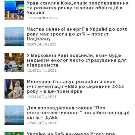
Уряд схвалив Концепцію запровадження
та розвитку ринку зелених облігацій в
Україні
11:13
24 Лют 2022
Частка зеленої енергії в Україні до 2030
року має зрости до 27% – проєкт
Нацплану
23:09
24 Січ 2022
У Верховній Раді пояснили, яким буде
механізм екологічного страхування для
підприємств
12:43
21 Гру 2021
Мінекології планує розробити план
імплементації НВВ2 до середини 2022
року – віце-прем’єрка
12:31
20 Гру 2021
Для впровадження закону “Про
енергоефективності” потрібно понад 40
актів – ДАЕЕ
12:45
14 Гру 2021
Україна на 60% виконала Угоду про