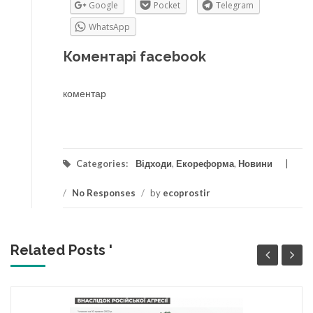
Google
Pocket
Telegram
WhatsApp
Коментарі facebook
коментар
Categories:
Відходи
,
Екореформа
,
Новини
/
No Responses
/
by
ecoprostir
Related Posts '