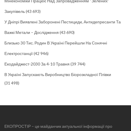
Мінекономіки Працює Над Запровадженням “зелених”
Закупівель
(43 693)
У Дніпрі Виявлені Заборонені Пестициди, Антидепресанти Та
Важкі Метали – Дослідження
(43 690)
Близько 30 Тис. Родин В Україні Перейшли На Сонячні
Електростанції
(42 946)
Екодайджест-2030 За 4-10 Травня
(39 744)
В Україні Запускають Виробництво Біорозкладної Плівки
(31 498)
ЕКОПРОСТІР – це майданчик актуальної інформації про