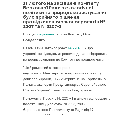
11 лютого на засіданні Комітету
Верховної Ради з екологічної
політики та природокористування
було прийнято рішення
про відхилення законопроектів
№
2207
та
№2207-2.
Про це
повідомляє
Голова Комітету
Олег
Бондаренко.
Разом з тим, законопроект
№ 2207-1
«Про
управління відходами» рекомендовано відправити
на доопрацювання до Комітету до першого читання.
“Цей рамковий законопроект
підтримало Міністерство енергетики та захисту
довкілля України, ЕБА, Американська Торгівельна
Палата, експерти Представництва Європейського
Союзу в Україні”, – наголосив Бондаренко.
Положення Проєкту № 2207-1 в цілому відповідають
положенням Директиви №2008/98/ЄС
Європейського Парламенту та Ради від 19