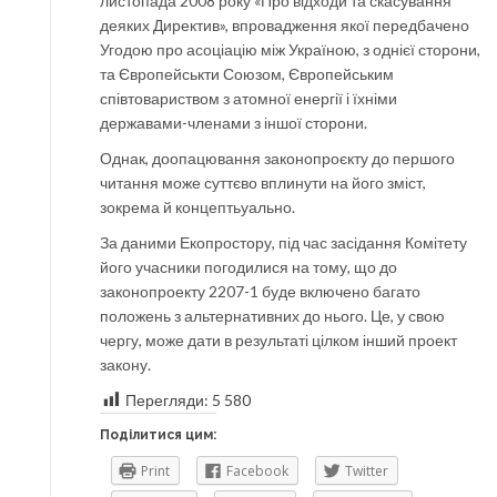
листопада 2008 року «Про відходи та скасування
деяких Директив», впровадження якої передбачено
Угодою про асоціацію між Україною, з однієї сторони,
та Європейськти Союзом, Європейським
співтовариством з атомної енергії і їхніми
державами-членами з іншої сторони.
Однак, доопацювання законопроєкту до першого
читання може суттєво вплинути на його зміст,
зокрема й концептьуально.
За даними Екопростору, під час засідання Комітету
його учасники погодилися на тому, що до
законопроекту 2207-1 буде включено багато
положень з альтернативних до нього. Це, у свою
чергу, може дати в результаті цілком інший проект
закону.
Перегляди:
5 580
Поділитися цим:
Print
Facebook
Twitter