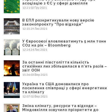
асоціацію з ЄС у сфері довкілля
13:21
02 Гру 2021
В ЕПЛ розкритикували нову версію
законопроєкту “Про відходи”
12:15
29 Лис 2021
У Євросоюзі вловлюватимуть 5 млн тонн
CO2 на рік – Bloomberg
12:24
24 Лис 2021
За останні півстоліття кількість
стихійних лих збільшилася в п’ять разів –
звіт ООН
15:36
03 Вер 2021
Україна та США домовилися про
посилення співпраці у сфері енергетики
та клімату
12:07
02 Вер 2021
Зміна клімату, ресурси та відходи –
Міндовкілля озвучило пріоритети до