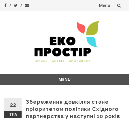
Menu
Skip
to
content
MENU
Skip
to
content
Збереження довкілля стане
22
пріоритетом політики Східного
ТРА
партнерства у наступні 10 років