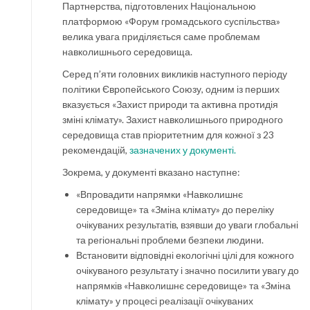
Партнерства, підготовлених Національною
платформою «Форум громадського суспільства»
велика увага приділяється саме проблемам
навколишнього середовища.
Серед п’яти головних викликів наступного періоду
політики Європейського Союзу, одним із перших
вказується «Захист природи та активна протидія
зміні клімату». Захист навколишнього природного
середовища став пріоритетним для кожної з 23
рекомендацій,
зазначених у документі.
Зокрема, у документі вказано наступне:
«Впровадити напрямки «Навколишнє
середовище» та «Зміна клімату» до переліку
очікуваних результатів, взявши до уваги глобальні
та регіональні проблеми безпеки людини.
Встановити відповідні екологічні цілі для кожного
очікуваного результату і значно посилити увагу до
напрямків «Навколишнє середовище» та «Зміна
клімату» у процесі реалізації очікуваних