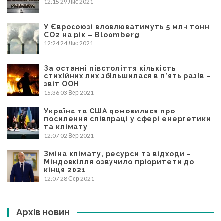
12:15
29 Лис 2021
У Євросоюзі вловлюватимуть 5 млн тонн
CO2 на рік – Bloomberg
12:24
24 Лис 2021
За останні півстоліття кількість
стихійних лих збільшилася в п’ять разів –
звіт ООН
15:36
03 Вер 2021
Україна та США домовилися про
посилення співпраці у сфері енергетики
та клімату
12:07
02 Вер 2021
Зміна клімату, ресурси та відходи –
Міндовкілля озвучило пріоритети до
кінця 2021
12:07
28 Сер 2021
Архів новин