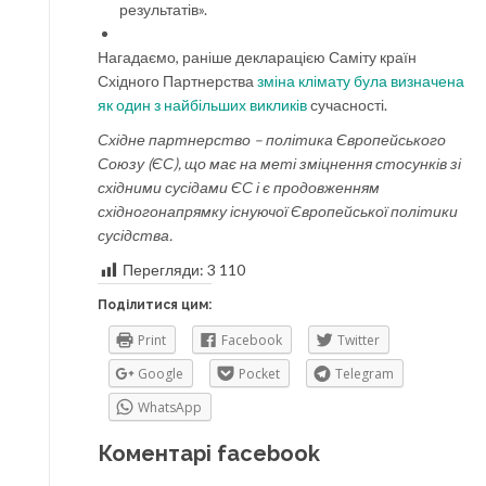
результатів».
Нагадаємо, раніше декларацією Саміту країн
Східного Партнерства
зміна клімату була визначена
як один з найбільших викликів
сучасності.
Східне партнерство – політика Європейського
Союзу (ЄС), що має на меті зміцнення стосунків зі
східними сусідами ЄС і є продовженням
східногонапрямку існуючої Європейської політики
сусідства.
Перегляди:
3 110
Поділитися цим:
Print
Facebook
Twitter
Google
Pocket
Telegram
WhatsApp
Коментарі facebook