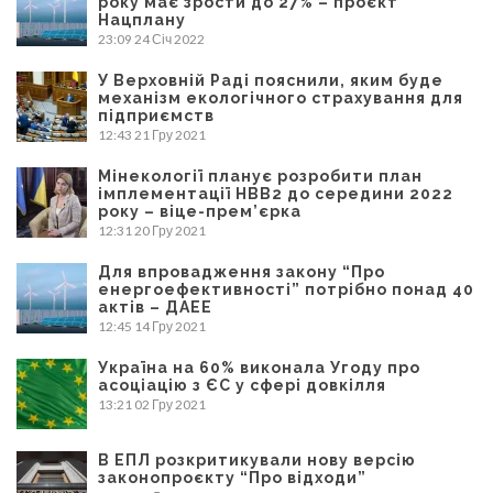
року має зрости до 27% – проєкт
Нацплану
23:09
24 Січ 2022
У Верховній Раді пояснили, яким буде
механізм екологічного страхування для
підприємств
12:43
21 Гру 2021
Мінекології планує розробити план
імплементації НВВ2 до середини 2022
року – віце-прем’єрка
12:31
20 Гру 2021
Для впровадження закону “Про
енергоефективності” потрібно понад 40
актів – ДАЕЕ
12:45
14 Гру 2021
Україна на 60% виконала Угоду про
асоціацію з ЄС у сфері довкілля
13:21
02 Гру 2021
В ЕПЛ розкритикували нову версію
законопроєкту “Про відходи”