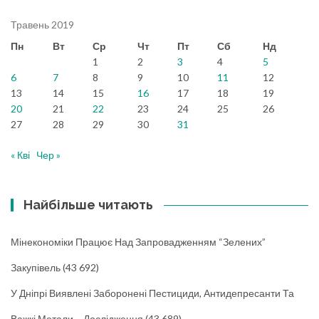
Травень 2019
Пн
Вт
Ср
Чт
Пт
Сб
Нд
1
2
3
4
5
6
7
8
9
10
11
12
13
14
15
16
17
18
19
20
21
22
23
24
25
26
27
28
29
30
31
« Кві
Чер »
Найбільше читають
Мінекономіки Працює Над Запровадженням “зелених”
Закупівель
(43 692)
У Дніпрі Виявлені Заборонені Пестициди, Антидепресанти Та
Важкі Метали – Дослідження
(43 689)