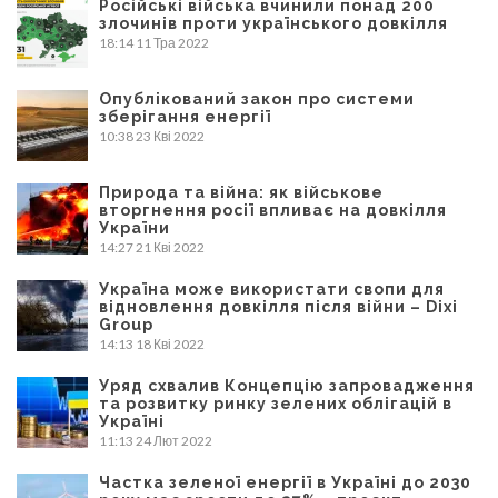
Російські війська вчинили понад 200
злочинів проти українського довкілля
18:14
11 Тра 2022
Опублікований закон про системи
зберігання енергії
10:38
23 Кві 2022
Природа та війна: як військове
вторгнення росії впливає на довкілля
України
14:27
21 Кві 2022
Україна може використати свопи для
відновлення довкілля після війни – Dixi
Group
14:13
18 Кві 2022
Уряд схвалив Концепцію запровадження
та розвитку ринку зелених облігацій в
Україні
11:13
24 Лют 2022
Частка зеленої енергії в Україні до 2030