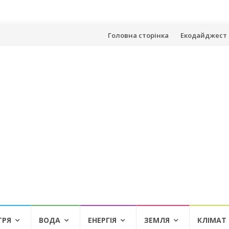
Skip
Головна сторінка
Екодайджест 
to
content
ТРЯ
ВОДА
ЕНЕРГІЯ
ЗЕМЛЯ
КЛІМАТ