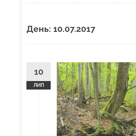
О
content
Л
О
В
Н
День:
10.07.2017
А
10
ЛИП