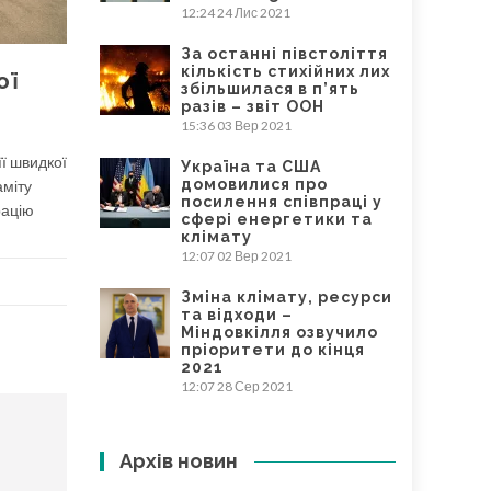
12:24
24 Лис 2021
За останні півстоліття
кількість стихійних лих
ої
збільшилася в п’ять
разів – звіт ООН
15:36
03 Вер 2021
її швидкої
Україна та США
домовилися про
аміту
посилення співпраці у
рацію
сфері енергетики та
клімату
12:07
02 Вер 2021
Зміна клімату, ресурси
та відходи –
Міндовкілля озвучило
пріоритети до кінця
2021
12:07
28 Сер 2021
Архів новин