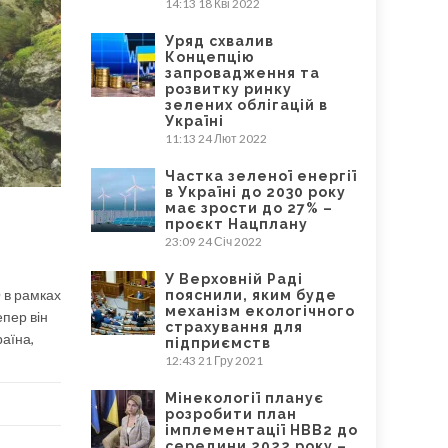
14:13
18 Кві 2022
Уряд схвалив
Концепцію
запровадження та
розвитку ринку
зелених облігацій в
Україні
11:13
24 Лют 2022
Частка зеленої енергії
в Україні до 2030 року
має зрости до 27% –
проєкт Нацплану
23:09
24 Січ 2022
У Верховній Раді
 в рамках
пояснили, яким буде
механізм екологічного
епер він
страхування для
раїна,
підприємств
12:43
21 Гру 2021
Мінекології планує
розробити план
імплементації НВВ2 до
середини 2022 року –