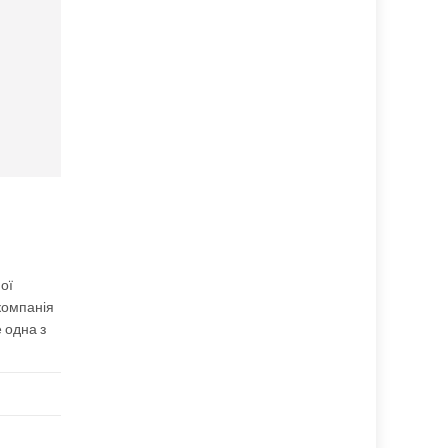
ої
 компанія
 одна з