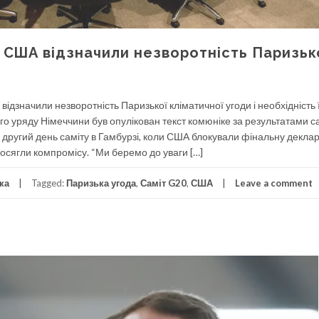
м США відзначили незворотність Паризьк
відзначили незворотність Паризької кліматичної угоди і необхідність 
ого уряду Німеччини був опулікован текст комюніке за результатами с
 другий день саміту в Гамбурзі, коли США блокували фінальну декла
 досягли компромісу. “Ми беремо до уваги […]
ка
Tagged:
Паризька угода
,
Саміт G20
,
США
Leave a comment