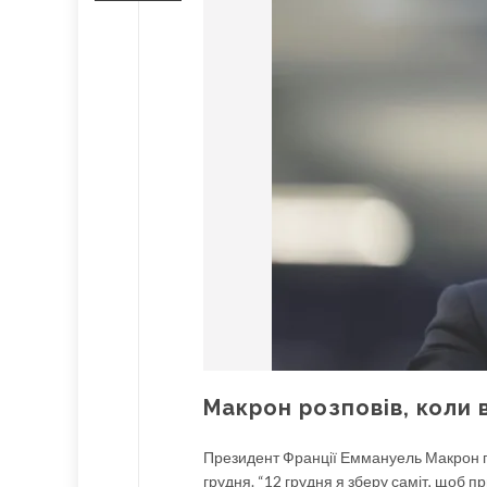
Макрон розповів, коли 
Президент Франції Еммануель Макрон по
грудня. “12 грудня я зберу саміт, щоб п