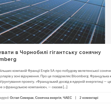
вати в Чорнобилі гігантську сонячну
omberg
більших компаній Франції Engie SA про побудову велетенської сонячн
 доларів у зоні відчуження. Про це повідомляє Bloomberg. Французька
ґрунтування проекту. «Французький досвід в ядерній енергетиці — це
е з французькою компанією», — сказав […]
agged:
Остап Семерак
,
Сонячна енергія
,
ЧАЕС
2 коментарі