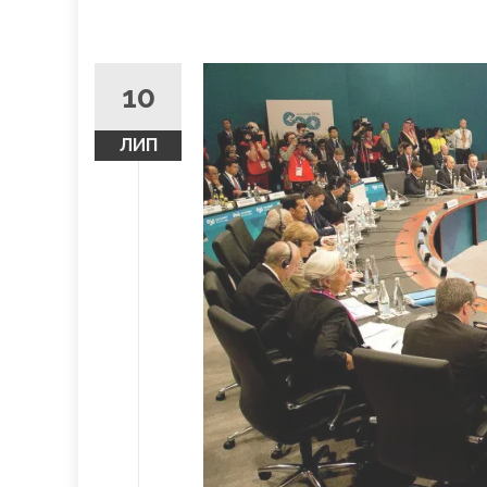
10
ЛИП