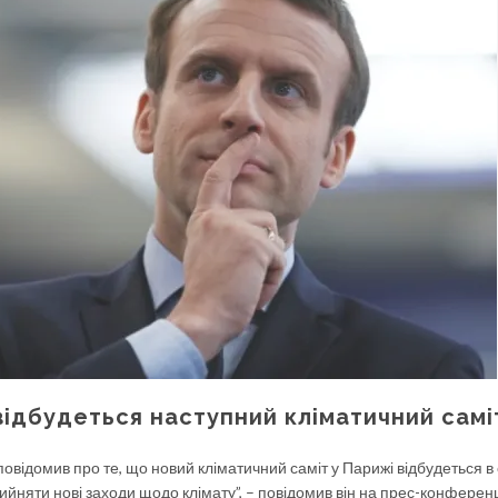
відбудеться наступний кліматичний самі
відомив про те, що новий кліматичний саміт у Парижі відбудеться в
рийняти нові заходи щодо клімату”, – повідомив він на прес-конференц