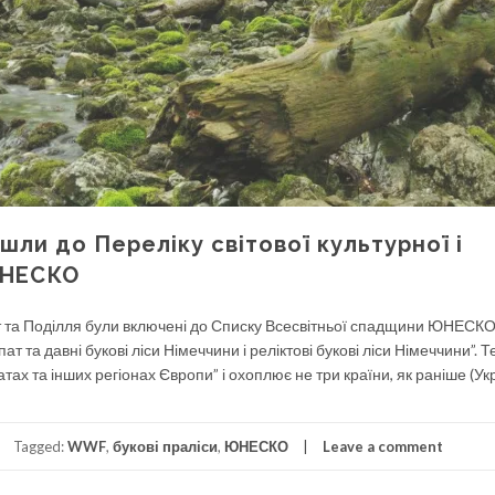
шли до Переліку світової культурної і
ЮНЕСКО
пат та Поділля були включені до Списку Всесвітньої спадщини ЮНЕСКО
т та давні букові ліси Німеччини і реліктові букові ліси Німеччини”. Т
тах та інших регіонах Європи” і охоплює не три країни, як раніше (Ук
Tagged:
WWF
,
букові праліси
,
ЮНЕСКО
Leave a comment