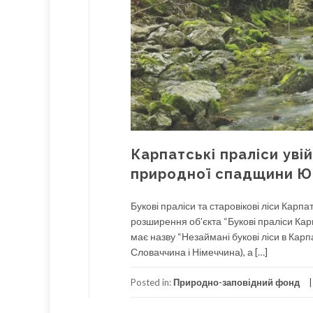
Карпатські праліси увій
природної спадщини 
Букові праліси та старовікові ліси Кар
розширення об’єкта “Букові праліси Карпа
має назву “Незаймані букові ліси в Карпа
Словаччина і Німеччина), а […]
Posted in:
Природно-заповідний фонд