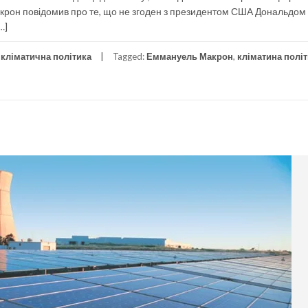
 Макрон повідомив про те, що не згоден з президентом США Дональдо
…]
кліматична політика
Tagged:
Еммануель Макрон
,
кліматина полі