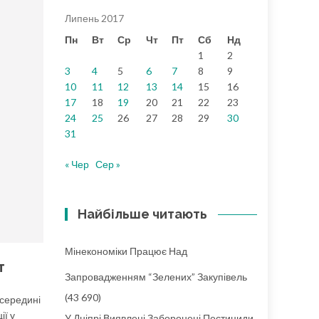
Липень 2017
Пн
Вт
Ср
Чт
Пт
Сб
Нд
1
2
3
4
5
6
7
8
9
10
11
12
13
14
15
16
17
18
19
20
21
22
23
24
25
26
27
28
29
30
31
« Чер
Сер »
Найбільше читають
Мінекономіки Працює Над
т
Запровадженням “зелених” Закупівель
(43 690)
 середині
ії у
У Дніпрі Виявлені Заборонені Пестициди,