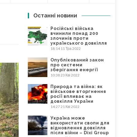
Останні новини
Російські війська
вчинили понад 200
злочинів проти
українського довкілля
18:14
11 Тра 2022
Опублікований закон
про системи
зберігання енергії
10:38
23 Кві 2022
Природа та війна: як
військове вторгнення
росії впливає на
довкілля України
14:27
21 Кві 2022
Україна може
використати свопи для
відновлення довкілля
після війни – Dixi Group