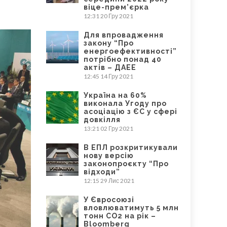
віце-прем’єрка
12:31
20 Гру 2021
Для впровадження
закону “Про
енергоефективності”
потрібно понад 40
актів – ДАЕЕ
12:45
14 Гру 2021
Україна на 60%
виконала Угоду про
асоціацію з ЄС у сфері
довкілля
13:21
02 Гру 2021
В ЕПЛ розкритикували
нову версію
законопроєкту “Про
відходи”
12:15
29 Лис 2021
У Євросоюзі
вловлюватимуть 5 млн
тонн CO2 на рік –
Bloomberg