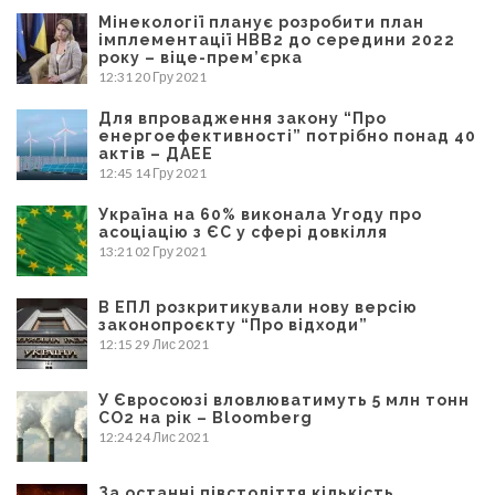
Мінекології планує розробити план
імплементації НВВ2 до середини 2022
року – віце-прем’єрка
12:31
20 Гру 2021
Для впровадження закону “Про
енергоефективності” потрібно понад 40
актів – ДАЕЕ
12:45
14 Гру 2021
Україна на 60% виконала Угоду про
асоціацію з ЄС у сфері довкілля
13:21
02 Гру 2021
В ЕПЛ розкритикували нову версію
законопроєкту “Про відходи”
12:15
29 Лис 2021
У Євросоюзі вловлюватимуть 5 млн тонн
CO2 на рік – Bloomberg
12:24
24 Лис 2021
За останні півстоліття кількість