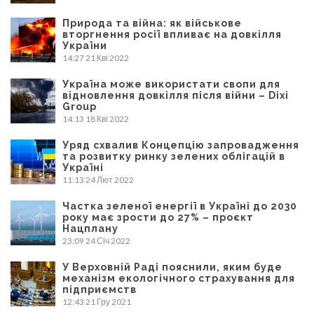
Природа та війна: як військове
вторгнення росії впливає на довкілля
України
14:27
21 Кві 2022
Україна може використати свопи для
відновлення довкілля після війни – Dixi
Group
14:13
18 Кві 2022
Уряд схвалив Концепцію запровадження
та розвитку ринку зелених облігацій в
Україні
11:13
24 Лют 2022
Частка зеленої енергії в Україні до 2030
року має зрости до 27% – проєкт
Нацплану
23:09
24 Січ 2022
У Верховній Раді пояснили, яким буде
механізм екологічного страхування для
підприємств
12:43
21 Гру 2021