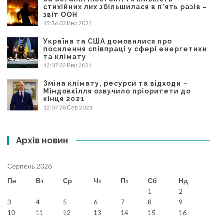
стихійних лих збільшилася в п’ять разів –
звіт ООН
15:36
03 Вер 2021
Україна та США домовилися про
посилення співпраці у сфері енергетики
та клімату
12:07
02 Вер 2021
Зміна клімату, ресурси та відходи –
Міндовкілля озвучило пріоритети до
кінця 2021
12:07
28 Сер 2021
Архів новин
Серпень 2026
Пн
Вт
Ср
Чт
Пт
Сб
Нд
1
2
3
4
5
6
7
8
9
10
11
12
13
14
15
16