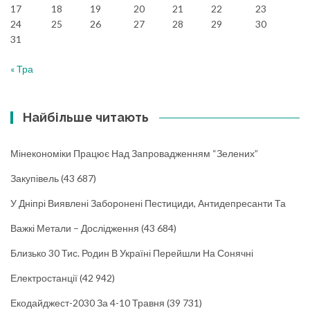
17
18
19
20
21
22
23
24
25
26
27
28
29
30
31
« Тра
Найбільше читають
Мінекономіки Працює Над Запровадженням “зелених”
Закупівель
(43 687)
У Дніпрі Виявлені Заборонені Пестициди, Антидепресанти Та
Важкі Метали – Дослідження
(43 684)
Близько 30 Тис. Родин В Україні Перейшли На Сонячні
Електростанції
(42 942)
Екодайджест-2030 За 4-10 Травня
(39 731)