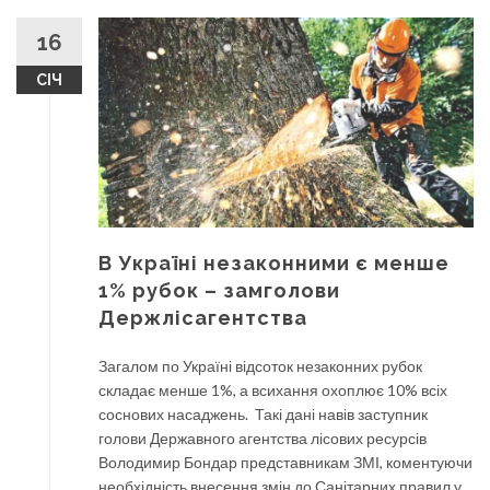
16
СІЧ
В Україні незаконними є менше
1% рубок – замголови
Держлісагентства
Загалом по Україні відсоток незаконних рубок
складає менше 1%, а всихання охоплює 10% всіх
соснових насаджень. Такі дані навів заступник
голови Державного агентства лісових ресурсів
Володимир Бондар представникам ЗМІ, коментуючи
необхідність внесення змін до Санітарних правил у