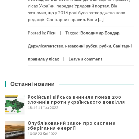
лісах України, передає Урядовий портал. Він
зазначив, що у 2016 році була затверджена нова
редакція Санітарних правил. Вони […]
Posted in:
Ліси
Tagged:
Володимир Бондар
,
Держлісагентство
,
незаконні рубки
,
рубки
,
Санітарні
правила у лісах
Leave a comment
Останні новини
Російські війська вчинили понад 200
злочинів проти українського довкілля
18:14
11 Тра 2022
Опублікований закон про системи
зберігання енергії
10:38
23 Кві 2022