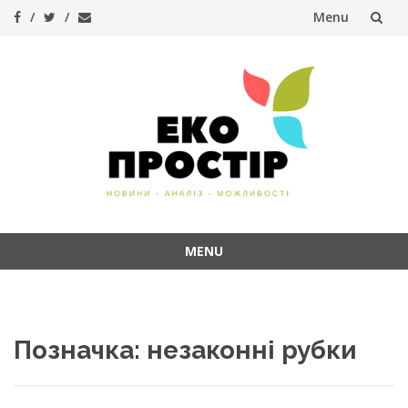
Menu
Skip
to
content
MENU
Skip
to
content
Позначка:
незаконні рубки