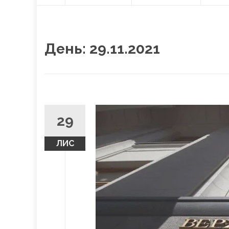
О
content
Л
О
В
Н
День:
29.11.2021
А
29
ЛИС