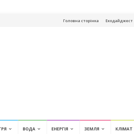
Skip
Головна сторінка
Екодайджест 
to
content
ТРЯ
ВОДА
ЕНЕРГІЯ
ЗЕМЛЯ
КЛІМАТ