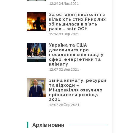
12:24
24 Лис 2021
За останні півстоліття
кількість стихійних лих
збільшилася в п’ять
разів – звіт ООН
15:36
03 Вер 2021
Україна та США
домовилися про
посилення співпраці у
сфері енергетики та
клімату
12:07
02 Вер 2021
Зміна клімату, ресурси
та відходи –
Міндовкілля озвучило
пріоритети до кінця
2021
12:07
28 Сер 2021
Архів новин