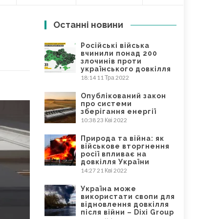
Останні новини
Російські війська
вчинили понад 200
злочинів проти
українського довкілля
18:14
11 Тра 2022
Опублікований закон
про системи
зберігання енергії
10:38
23 Кві 2022
Природа та війна: як
військове вторгнення
росії впливає на
довкілля України
14:27
21 Кві 2022
Україна може
використати свопи для
відновлення довкілля
після війни – Dixi Group