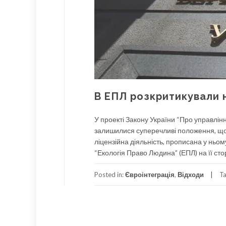
В ЕПЛ розкритикували 
У проекті Закону України “Про управлін
залишилися суперечливі положення, що 
ліцензійна діяльність, прописана у ньом
“Екологія Право Людина” (ЕПЛ) на її стор
Posted in:
Євроінтеграція
,
Відходи
T