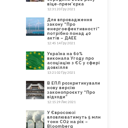
віце-прем’єрка
12:31
20 Гру 2021
Для впровадження
закону “Про
енергоефективності”
потрібно понад 40
актів – ДАЕЕ
12:45
14 Гру 2021
Україна на 60%
виконала Угоду про
асоціацію з ЄС у сфері
довкілля
13:21
02 Гру 2021
В ЕПЛ розкритикували
нову версію
законопроєкту “Про
відходи”
12:15
29 Лис 2021
У Євросоюзі
вловлюватимуть 5 млн
тонн CO2 на рік –
Bloomberg