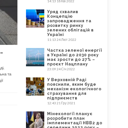
14:13
18 Кві 2022
Уряд схвалив
Концепцію
запровадження та
розвитку ринку
зелених облігацій в
Україні
11:13
24 Лют 2022
Частка зеленої енергії
”
в Україні до 2030 року
має зрости до 27% –
проєкт Нацплану
ді,
23:09
24 Січ 2022
ьна та
У Верховній Раді
ії
пояснили, яким буде
механізм екологічного
страхування для
підприємств
12:43
21 Гру 2021
Мінекології планує
розробити план
імплементації НВВ2 до
середини 2022 року –