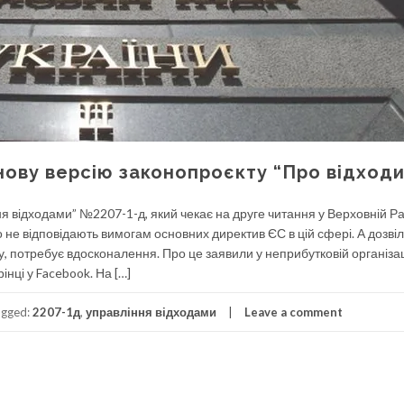
нову версію законопроєкту “Про відходи
ня відходами” №2207-1-д, який чекає на друге читання у Верховній Ра
не відповідають вимогам основних директив ЄС в цій сфері. А дозвіл
у, потребує вдосконалення. Про це заявили у неприбутковій організац
інці у Facebook. На […]
agged:
2207-1д
,
управління відходами
Leave a comment