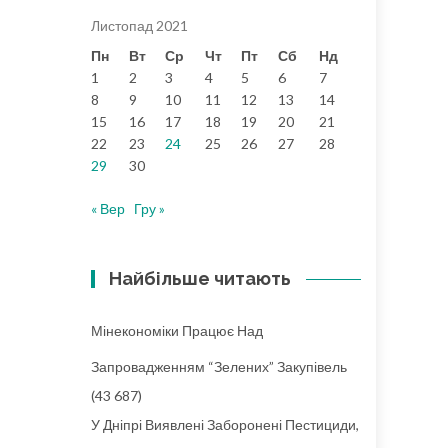
Листопад 2021
Пн
Вт
Ср
Чт
Пт
Сб
Нд
1
2
3
4
5
6
7
8
9
10
11
12
13
14
15
16
17
18
19
20
21
22
23
24
25
26
27
28
29
30
« Вер
Гру »
Найбільше читають
Мінекономіки Працює Над
Запровадженням “зелених” Закупівель
(43 687)
У Дніпрі Виявлені Заборонені Пестициди,