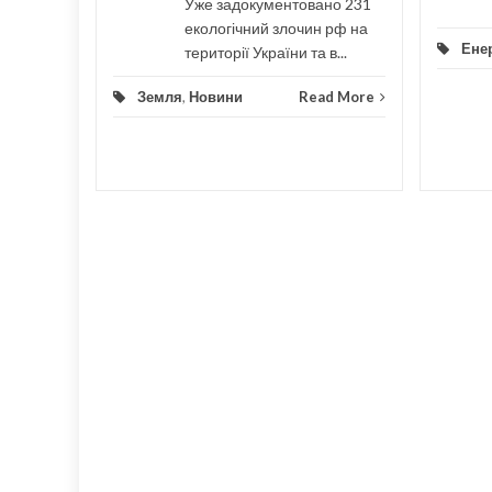
Уже задокументовано 231
d More
екологічний злочин рф на
Енер
території України та в...
Земля
,
Новини
Read More