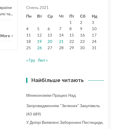
Січень 2021
України
ло та...
Пн
Вт
Ср
Чт
Пт
Сб
Нд
1
2
3
4
5
6
7
8
9
10
11
12
13
14
15
16
17
 More
18
19
20
21
22
23
24
25
26
27
28
29
30
31
« Гру
Лют »
Найбільше читають
Мінекономіки Працює Над
Запровадженням “зелених” Закупівель
(43 689)
У Дніпрі Виявлені Заборонені Пестициди,