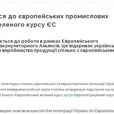
ся до європейських промислових
Зеленого курсу ЄС
ється до роботи в рамках Європейського
акумуляторного Альянсів. Це відкриває українс
я виробництва продукції спільно з європейськи
міністерка з питань європейської та євроатлантичної інтеграції Укра
ння міжвідомчої робочої групи з питань координації подолання наслід
ї Комісії «Європейський зелений курс»,
цитує
Євроінтеграційний порт
ворює нові можливості для інтеграції України до Європейс