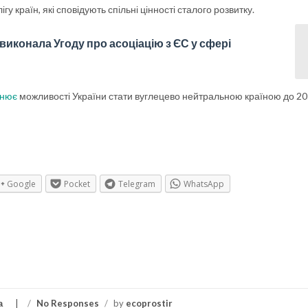
гу країн, які сповідують спільні цінності сталого розвитку.
 виконала Угоду про асоціацію з ЄС у сфері
інює
можливості України стати вуглецево нейтральною країною до 20
Google
Pocket
Telegram
WhatsApp
а
/
No Responses
/
by
ecoprostir