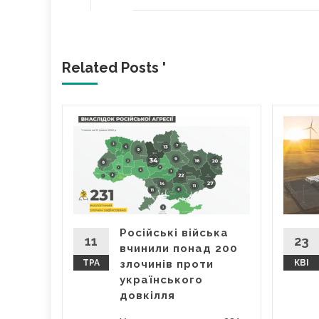
Related Posts '
я та
у
цій в
Російські війська
ження та
11
23
вчинили понад 200
лених"
ТРА
злочинів проти
КВІ
є...
українського
довкілля
...