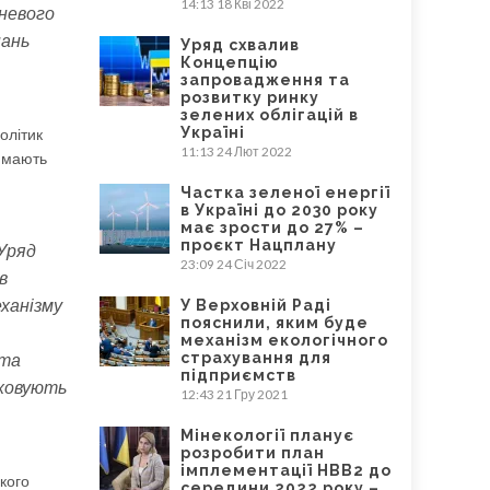
14:13
18 Кві 2022
дневого
нань
Уряд схвалив
Концепцію
запровадження та
розвитку ринку
зелених облігацій в
Україні
олітик
11:13
24 Лют 2022
иймають
Частка зеленої енергії
в Україні до 2030 року
має зрости до 27% –
проєкт Нацплану
 Уряд
23:09
24 Січ 2022
в
еханізму
У Верховній Раді
пояснили, яким буде
механізм екологічного
 та
страхування для
підприємств
аховують
12:43
21 Гру 2021
Мінекології планує
розробити план
імплементації НВВ2 до
кого
середини 2022 року –