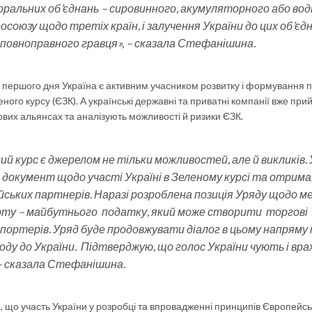
ральних об’єднань – сировинного, акумуляторного або во
осоюзу щодо третіх країн, і залучення України до цих об’єд
 повноправного гравця», – сказала Стефанішина.
 першого дня Україна є активним учасником розвитку і формування п
ого курсу (ЄЗК). А українські державні та приватні компанії вже пр
ових альянсах та аналізують можливості й ризики ЄЗК.
ий курс є джерелом не тільки можливостей, але й викликів.
 документ щодо участі Україні в Зеленому курсі та отрима
ейських партнерів. Наразі розроблена позиція Уряду щодо м
рту – майбутнього податку, який може створити торгові
портерів. Уряд буде продовжувати діалог в цьому напряму
оду до України. Підтверджую, що голос України чують і вр
 – сказала Стефанішина.
, що участь України у розробці та впровадженні принципів Європейсь