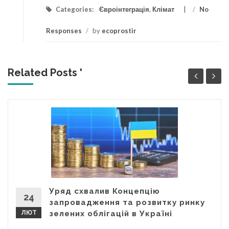
Categories:
Євроінтеграція
,
Клімат
/
No
Responses
/
by
ecoprostir
Related Posts '
Уряд схвалив Концепцію
24
запровадження та розвитку ринку
ЛЮТ
зелених облігацій в Україні