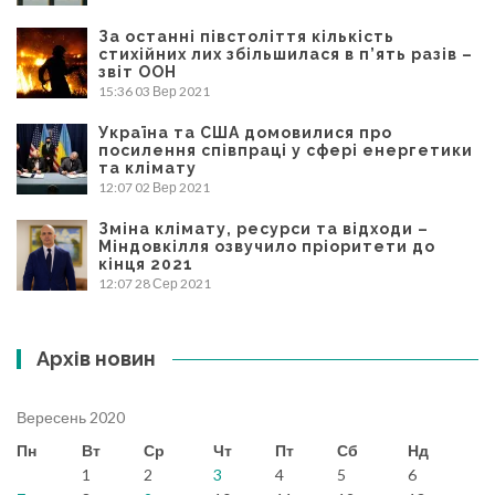
За останні півстоліття кількість
стихійних лих збільшилася в п’ять разів –
звіт ООН
15:36
03 Вер 2021
Україна та США домовилися про
посилення співпраці у сфері енергетики
та клімату
12:07
02 Вер 2021
Зміна клімату, ресурси та відходи –
Міндовкілля озвучило пріоритети до
кінця 2021
12:07
28 Сер 2021
Архів новин
Вересень 2020
Пн
Вт
Ср
Чт
Пт
Сб
Нд
1
2
3
4
5
6