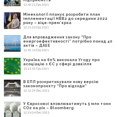
12:43
21 Гру 2021
Мінекології планує розробити план
імплементації НВВ2 до середини 2022
року – віце-прем’єрка
12:31
20 Гру 2021
Для впровадження закону “Про
енергоефективності” потрібно понад 40
актів – ДАЕЕ
12:45
14 Гру 2021
Україна на 60% виконала Угоду про
асоціацію з ЄС у сфері довкілля
13:21
02 Гру 2021
В ЕПЛ розкритикували нову версію
законопроєкту “Про відходи”
12:15
29 Лис 2021
У Євросоюзі вловлюватимуть 5 млн тонн
CO2 на рік – Bloomberg
12:24
24 Лис 2021