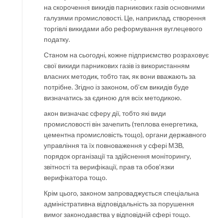
на скорочення викидів парникових газів основними
галузями промисловості. Це, наприклад, створення
торгівлі викидами або реформування вуглецевого
податку.
Станом на сьогодні, кожне підприємство розраховує
свої викиди парникових газів із використанням
власних методик, тобто так, як вони вважають за
потрібне. Згідно із законом, об’єм викидів буде
визначатись за єдиною для всіх методикою.
акон визначає сферу дії, тобто які види
промисловості він зачепить (теплова енергетика,
цементна промисловість тощо), органи державного
управління та їх повноваження у сфері МЗВ,
порядок організації та здійснення моніторингу,
звітності та верифікації, прав та обов’язки
верифікатора тощо.
Крім цього, законом запроваджується спеціальна
адміністративна відповідальність за порушення
вимог законодавства у відповідній сфері тощо.