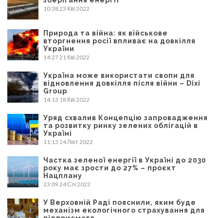
10:38
23 Кві 2022
Природа та війна: як військове
вторгнення росії впливає на довкілля
України
14:27
21 Кві 2022
Україна може використати свопи для
відновлення довкілля після війни – Dixi
Group
14:13
18 Кві 2022
Уряд схвалив Концепцію запровадження
та розвитку ринку зелених облігацій в
Україні
11:13
24 Лют 2022
Частка зеленої енергії в Україні до 2030
року має зрости до 27% – проєкт
Нацплану
23:09
24 Січ 2022
У Верховній Раді пояснили, яким буде
механізм екологічного страхування для
підприємств