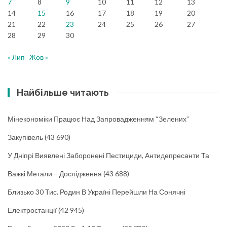
7
8
9
10
11
12
13
14
15
16
17
18
19
20
21
22
23
24
25
26
27
28
29
30
« Лип
Жов »
Найбільше читають
Мінекономіки Працює Над Запровадженням “зелених”
Закупівель
(43 690)
У Дніпрі Виявлені Заборонені Пестициди, Антидепресанти Та
Важкі Метали – Дослідження
(43 688)
Близько 30 Тис. Родин В Україні Перейшли На Сонячні
Електростанції
(42 945)