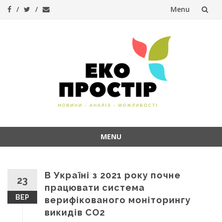
Menu
Skip
to
content
MENU
Skip
to
content
В Україні з 2021 року почне
23
працювати система
ВЕР
верифікованого моніторингу
викидів СО2