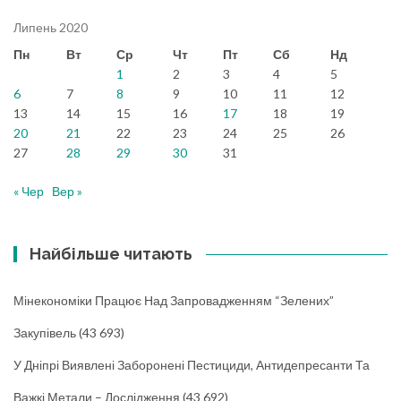
Липень 2020
Пн
Вт
Ср
Чт
Пт
Сб
Нд
1
2
3
4
5
6
7
8
9
10
11
12
13
14
15
16
17
18
19
20
21
22
23
24
25
26
27
28
29
30
31
« Чер
Вер »
Найбільше читають
Мінекономіки Працює Над Запровадженням “зелених”
Закупівель
(43 693)
У Дніпрі Виявлені Заборонені Пестициди, Антидепресанти Та
Важкі Метали – Дослідження
(43 692)