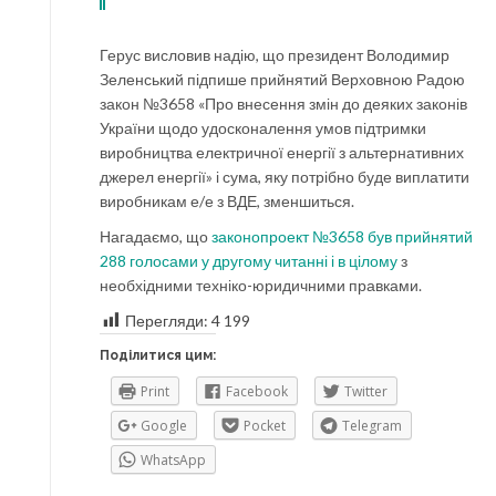
Герус висловив надію, що президент Володимир
Зеленський підпише прийнятий Верховною Радою
закон №3658 «Про внесення змін до деяких законів
України щодо удосконалення умов підтримки
виробництва електричної енергії з альтернативних
джерел енергії» і сума, яку потрібно буде виплатити
виробникам е/е з ВДЕ, зменшиться.
Нагадаємо, що
законопроект №3658 був прийнятий
288 голосами у другому читанні і в цілому
з
необхідними техніко-юридичними правками.
Перегляди:
4 199
Поділитися цим:
Print
Facebook
Twitter
Google
Pocket
Telegram
WhatsApp