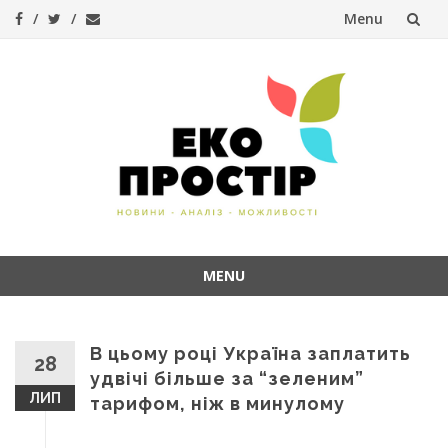
Menu
Skip
to
content
MENU
Skip
to
content
В цьому році Україна заплатить
28
удвічі більше за “зеленим”
ЛИП
тарифом, ніж в минулому