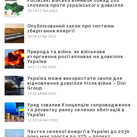
Російські війська вчинили понад 200
злочинів проти українського довкілля
18:14
11 Тра 2022
Опублікований закон про системи
зберігання енергії
10:38
23 Кві 2022
Природа та війна: як військове
вторгнення росії впливає на довкілля
України
14:27
21 Кві 2022
Україна може використати свопи для
відновлення довкілля після війни – Dixi
Group
14:13
18 Кві 2022
Уряд схвалив Концепцію запровадження
та розвитку ринку зелених облігацій в
Україні
11:13
24 Лют 2022
Частка зеленої енергії в Україні до 2030
року має зрости до 27% – проєкт