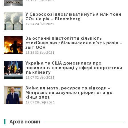
У Євросоюзі вловлюватимуть 5 млн тонн
CO2 на рік – Bloomberg
12:24
24 Лис 2021
За останні півстоліття кількість
стихійних лих збільшилася в п’ять разів –
звіт ООН
15:36
03 Вер 2021
Україна та США домовилися про
посилення співпраці у сфері енергетики
та клімату
12:07
02 Вер 2021
Зміна клімату, ресурси та відходи –
Міндовкілля озвучило пріоритети до
кінця 2021
12:07
28 Сер 2021
Архів новин