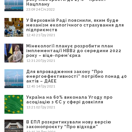
Нацплану
23:09
24 Січ 2022
У Верховній Раді пояснили, яким буде
механізм екологічного страхування для
підприємств
12:43
21 Гру 2021
Мінекології планує розробити план
імплементації НВВ2 до середини 2022
року – віце-прем’єрка
12:31
20 Гру 2021
Для впровадження закону “Про
енергоефективності” потрібно понад 40
актів – ДАЕЕ
12:45
14 Гру 2021
Україна на 60% виконала Угоду про
асоціацію з ЄС у сфері довкілля
13:21
02 Гру 2021
В ЕПЛ розкритикували нову версію
законопроєкту “Про відходи”
12:15
29 Лис 2021