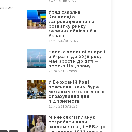
14:13
18 Кві 2022
близько
Уряд схвалив
Концепцію
запровадження та
розвитку ринку
зелених облігацій в
Україні
11:13
24 Лют 2022
Частка зеленої енергії
в Україні до 2030 року
має зрости до 27% –
проєкт Нацплану
23:09
24 Січ 2022
У Верховній Раді
пояснили, яким буде
механізм екологічного
страхування для
підприємств
12:43
21 Гру 2021
Мінекології планує
розробити план
імплементації НВВ2 до
середини 2022 року –