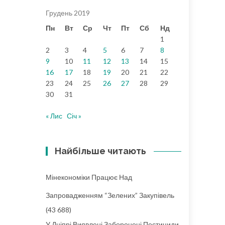
Грудень 2019
Пн
Вт
Ср
Чт
Пт
Сб
Нд
1
2
3
4
5
6
7
8
9
10
11
12
13
14
15
16
17
18
19
20
21
22
23
24
25
26
27
28
29
30
31
« Лис
Січ »
Найбільше читають
Мінекономіки Працює Над
Запровадженням “зелених” Закупівель
(43 688)
У Дніпрі Виявлені Заборонені Пестициди,