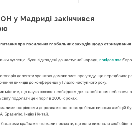
ООН у Мадриді закінчився
ою
 питання про посилення глобальних заходів щодо стримування
ринки вуглецю, були відкладені до наступної наради,
повідомляє
Євро
ереговорів делегати зрештою домовилися про угоду, що передбачає р
чення викидів до конференції у Глазго наступного року.
рив між тим, що наука вважає необхідним для запобігання небезпечно
 світу подолати цей поріг в 2030-х роках.
малими острівними державами поштовх до більш високих амбіцій бу
 Бразилію, Індію і Китай.
 багатими країнами, які мали показати, що вони виконали свої обіця