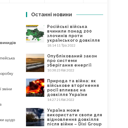
Останні новини
Російські війська
вчинили понад 200
злочинів проти
українського довкілля
 викидів
18:14
11 Тра 2022
Опублікований закон
пейська
про системи
зберігання енергії
10:38
23 Кві 2022
озробку
Природа та війна: як
військове вторгнення
ї зміни
росії впливає на
довкілля України
14:27
21 Кві 2022
в
Україна може
використати свопи для
нки щодо
відновлення довкілля
після війни – Dixi Group