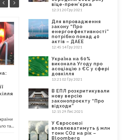
віце-прем’єрка
12:31
20 Гру 2021
Для впровадження
закону “Про
Україна може
енергоефективності”
18
24
потрібно понад 40
використати свопи
актів – ДАЕЕ
КВІ
для відновлення
ЛЮТ
12:45
14 Гру 2021
довкілля після війни
– Dixi Group
Україна на 60%
виконала Угоду про
асоціацію з ЄС у сфері
Наразі країна потерпає від
на:
довкілля
військових дій рф, але при
13:21
02 Гру 2021
відбудові після війни...
ії
В ЕПЛ розкритикували
кілля
Новини
Read More
нову версію
законопроєкту “Про
Закуп
відходи”
12:15
29 Лис 2021
України
У Євросоюзі
ло та...
вловлюватимуть 5 млн
тонн CO2 на рік –
Bloomberg