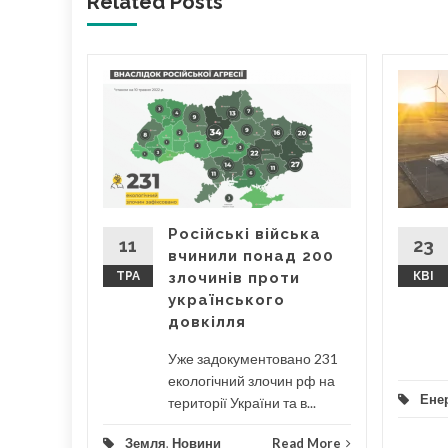
Related Posts '
я та
у
цій в
Російські війська
ження та
11
23
вчинили понад 200
лених"
ТРА
злочинів проти
КВІ
є...
українського
довкілля
...
Уже задокументовано 231
d More
екологічний злочин рф на
Енер
території України та в...
Земля
,
Новини
Read More