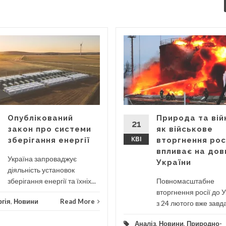
Опублікований
Природа та вій
21
закон про системи
як військове
зберігання енергії
КВІ
вторгнення рос
впливає на дов
Україна запроваджує
України
діяльність установок
зберігання енергії та їхніх...
Повномасштабне
вторгнення росії до 
гія
,
Новини
Read More
з 24 лютого вже завда
Аналіз
,
Новини
,
Природно-