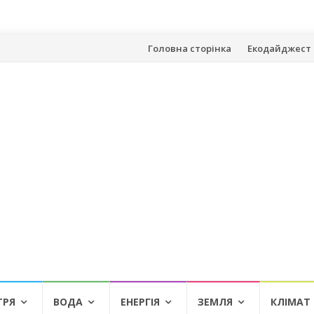
Skip
Головна сторінка
Екодайджест 
to
content
ТРЯ
ВОДА
ЕНЕРГІЯ
ЗЕМЛЯ
КЛІМАТ