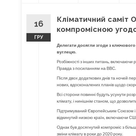
О
content
Л
О
Кліматичний саміт 
В
16
Н
компромісною угод
А
ГРУ
Делегати досягли згоди з ключового
вуглецю.
Розбіжності з інших питань, включаючи 
Правда з посиланням на ВВС.
Після двох додаткових днів та ночей п
нових, вдосконалених планів щодо скоро
Всі сторони повинні будуть усунути роз
клімату, і нинішнім станом, що дозволить
Підтримуваний Європейським Союзом і 
відкинутий низкою країн, включаючи США,
Однак був досягнутий компроміс з більш
зміни клімату в роки до 2020 року.