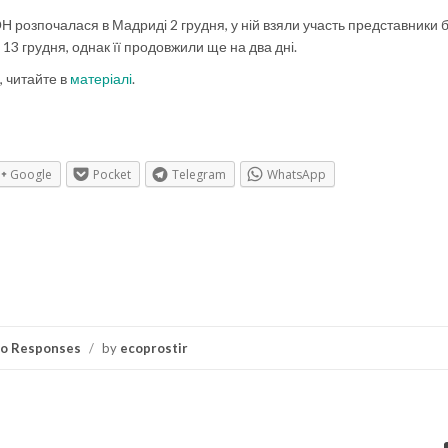
 розпочалася в Мадриді 2 грудня, у ній взяли участь представники 
13 грудня, однак її продовжили ще на два дні.
, читайте в
матеріалі
.
Google
Pocket
Telegram
WhatsApp
o Responses
/
by
ecoprostir