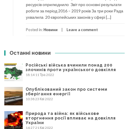
ресурсів оприлюднило Звіт про основні результати
роботи за період 2016 – 2019 років За три роки Рада
ухвалила 20 європейських законів у сфері […]
Posted in:
Новини
Leave a comment
Останні новини
Російські війська вчинили понад 200
злочинів проти українського довкілля
18:14
11 Тра 2022
Опублікований закон про системи
зберігання енергії
10:38
23 Кві 2022
Природа та війна: як військове
вторгнення росії впливає на довкілля
України
14:27
21 Кві 2022