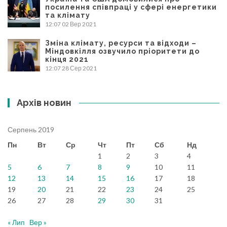
посилення співпраці у сфері енергетики
та клімату
12:07
02 Вер 2021
Зміна клімату, ресурси та відходи –
Міндовкілля озвучило пріоритети до
кінця 2021
12:07
28 Сер 2021
Архів новин
Серпень 2019
Пн
Вт
Ср
Чт
Пт
Сб
Нд
1
2
3
4
5
6
7
8
9
10
11
12
13
14
15
16
17
18
19
20
21
22
23
24
25
26
27
28
29
30
31
« Лип
Вер »