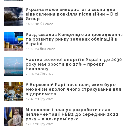
Україна може використати свопи для
відновлення довкілля після війни – Dixi
Group
14:13
18 Кві 2022
Уряд схвалив Концепцію запровадження
та розвитку ринку зелених облігацій в
Україні
11:13
24 Лют 2022
Частка зеленої енергії в Україні до 2030
року має зрости до 27% – проєкт
Нацплану
23:09
24 Січ 2022
У Верховній Раді пояснили, яким буде
механізм екологічного страхування для
підприємств
12:43
21 Гру 2021
Мінекології планує розробити план
імплементації НВВ2 до середини 2022
року – віце-прем’єрка
12:31
20 Гру 2021