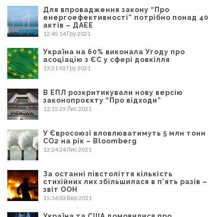
Для впровадження закону “Про
енергоефективності” потрібно понад 40
актів – ДАЕЕ
12:45
14 Гру 2021
Україна на 60% виконала Угоду про
асоціацію з ЄС у сфері довкілля
13:21
02 Гру 2021
В ЕПЛ розкритикували нову версію
законопроєкту “Про відходи”
12:15
29 Лис 2021
У Євросоюзі вловлюватимуть 5 млн тонн
CO2 на рік – Bloomberg
12:24
24 Лис 2021
За останні півстоліття кількість
стихійних лих збільшилася в п’ять разів –
звіт ООН
15:36
03 Вер 2021
Україна та США домовилися про