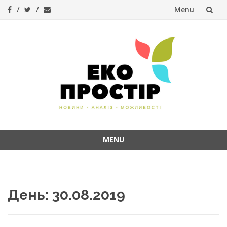
Menu
Skip
to
content
MENU
Skip
to
content
День:
30.08.2019