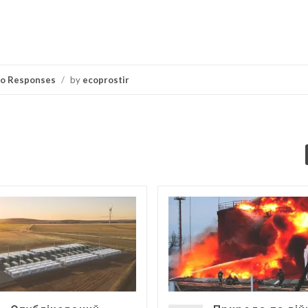
o Responses
/
by
ecoprostir