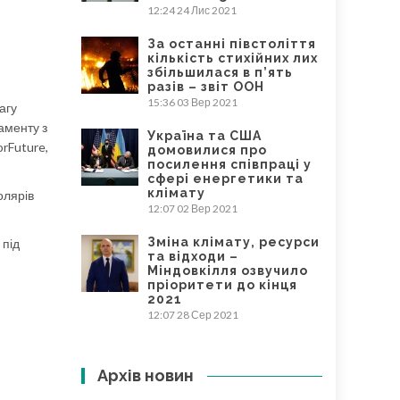
12:24
24 Лис 2021
За останні півстоліття
кількість стихійних лих
збільшилася в п’ять
разів – звіт ООН
15:36
03 Вер 2021
агу
аменту з
Україна та США
orFuture,
домовилися про
посилення співпраці у
сфері енергетики та
клімату
олярів
12:07
02 Вер 2021
Зміна клімату, ресурси
 під
та відходи –
Міндовкілля озвучило
пріоритети до кінця
2021
12:07
28 Сер 2021
Архів новин