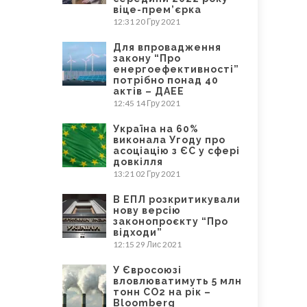
віце-прем’єрка
12:31
20 Гру 2021
Для впровадження
закону “Про
енергоефективності”
потрібно понад 40
актів – ДАЕЕ
12:45
14 Гру 2021
Україна на 60%
виконала Угоду про
асоціацію з ЄС у сфері
довкілля
13:21
02 Гру 2021
В ЕПЛ розкритикували
нову версію
законопроєкту “Про
відходи”
12:15
29 Лис 2021
У Євросоюзі
вловлюватимуть 5 млн
тонн CO2 на рік –
Bloomberg