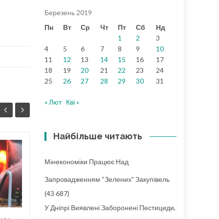
Березень 2019
Пн
Вт
Ср
Чт
Пт
Сб
Нд
1
2
3
4
5
6
7
8
9
10
11
12
13
14
15
16
17
18
19
20
21
22
23
24
25
26
27
28
29
30
31
« Лют
Кві »
Найбільше читають
Україна може
18
24
Мінекономіки Працює Над
використати свопи
КВІ
для відновлення
ЛЮТ
Запровадженням “зелених” Закупівель
довкілля після війни
(43 687)
– Dixi Group
У Дніпрі Виявлені Заборонені Пестициди,
Наразі країна потерпає від