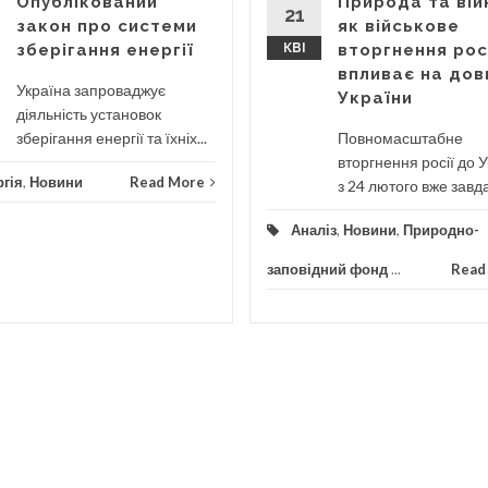
Опублікований
Природа та вій
21
закон про системи
як військове
зберігання енергії
КВІ
вторгнення рос
впливає на дов
Україна запроваджує
України
діяльність установок
зберігання енергії та їхніх...
Повномасштабне
вторгнення росії до 
гія
,
Новини
Read More
з 24 лютого вже завда
Аналіз
,
Новини
,
Природно-
заповідний фонд
...
Read