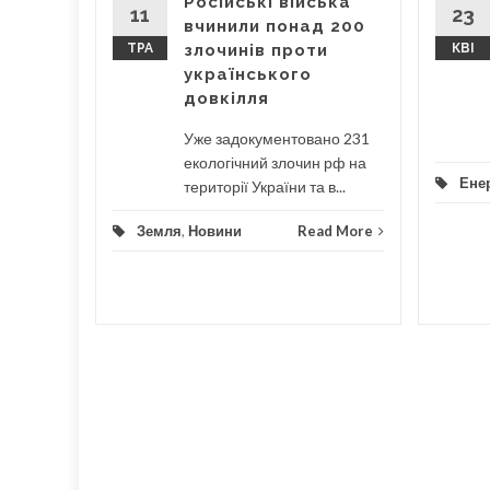
Російські війська
ження та
11
23
вчинили понад 200
лених"
ТРА
злочинів проти
КВІ
є...
українського
довкілля
...
Уже задокументовано 231
d More
екологічний злочин рф на
Енер
території України та в...
Земля
,
Новини
Read More