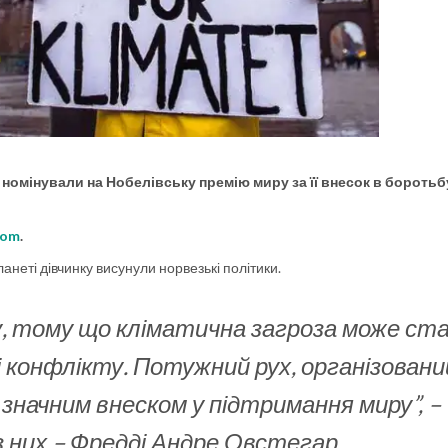
г номінували на Нобелівську премію миру за її внесок в боротьб
com
.
анеті дівчинку висунули норвезькі політики.
у, тому що кліматична загроза може ст
 і конфлікту. Потужний рух, організовани
начним внеском у підтримання миру”, –
 них – Фредді Андре Овстегар.