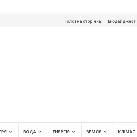
Skip
Головна сторінка
Екодайджест 
to
content
ТРЯ
ВОДА
ЕНЕРГІЯ
ЗЕМЛЯ
КЛІМАТ