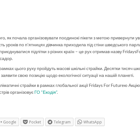
того, як почала організовувати поодинокі пікети з метою привернути ув
сть уроків по п’ятницях дівчинка приходила під стіни шведського парл
риєднуватися підлітки з різних країн – це рух отримав назву FridaysF
асадор.
в рамках цього руху пройдуть масові шкільні страйки. Десятки тисяч шк
 заявити свою позицію щодо екологічної ситуації на нашій планеті.
ліматичні страйки в рамках глобальної акції Fridays For Futureю Акцію
стрів організовує
ГО “Екодія”
.
Google
Pocket
Telegram
WhatsApp