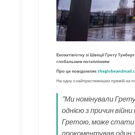
Екоактівістку зі Швеції Грету Тунбер
глобальним потеплінням
Про це повідомляє
theglobeandmail.
На одну з найпрестижніших премій на пл
“Ми номінували Грет
однією з причин війни
Гретою, може стати з
прокоментував один з