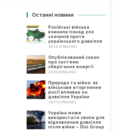
Останні новини
Російські війська
вчинили понад 200
злочинів проти
українського довкілля
18:14
11 Тра 2022
Опублікований закон
про системи
зберігання енергії
10:38
23 Кві 2022
Природа та війна: як
військове вторгнення
росії впливає на
довкілля України
14:27
21 Кві 2022
Україна може
використати свопи для
відновлення довкілля
після війни – Dixi Group