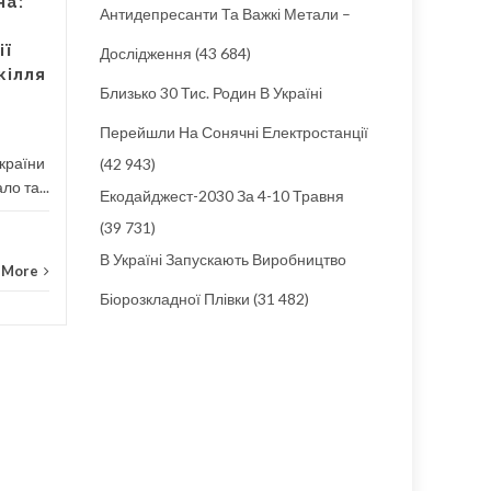
на:
військових дій рф, але при
Антидепресанти Та Важкі Метали –
відбудові після війни...
ії
Дослідження
(43 684)
кілля
Новини
Read More
Близько 30 Тис. Родин В Україні
Закуп
Перейшли На Сонячні Електростанції
України
(42 943)
ло та...
Екодайджест-2030 За 4-10 Травня
(39 731)
В Україні Запускають Виробництво
 More
Біорозкладної Плівки
(31 482)