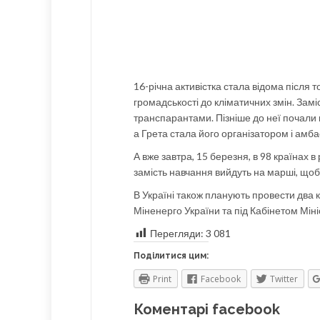
16-річна активістка стала відома після 
громадськості до кліматичних змін. Замі
транспарантами. Пізніше до неї почали п
а Грета стала його організатором і амб
А вже завтра, 15 березня, в 98 країнах 
замість навчання вийдуть на марші, щоб
В Україні також планують провести два к
Міненерго України та під Кабінетом Міні
Перегляди:
3 081
Поділитися цим:
Print
Facebook
Twitter
Коментарі facebook