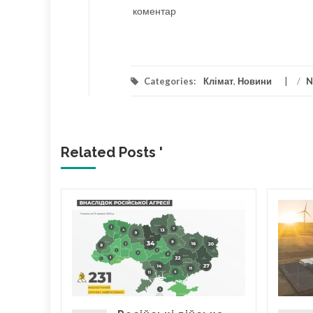
коментар
Categories:
Клімат
,
Новини
/
N
Related Posts '
я та
у
цій в