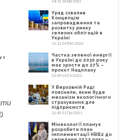
14:13
18 Кві 2022
Уряд схвалив
Концепцію
запровадження та
розвитку ринку
зелених облігацій в
Україні
11:13
24 Лют 2022
Частка зеленої енергії
у з
в Україні до 2030 року
має зрости до 27% –
проєкт Нацплану
23:09
24 Січ 2022
У Верховній Раді
пояснили, яким буде
механізм екологічного
ати
страхування для
підприємств
й
12:43
21 Гру 2021
Мінекології планує
розробити план
імплементації НВВ2 до
середини 2022 року –