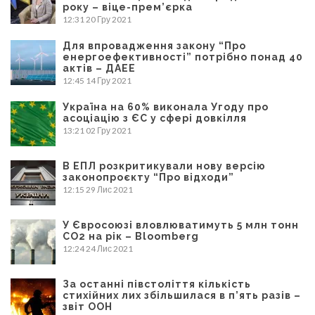
року – віце-прем’єрка
12:31
20 Гру 2021
Для впровадження закону “Про
енергоефективності” потрібно понад 40
актів – ДАЕЕ
12:45
14 Гру 2021
Україна на 60% виконала Угоду про
асоціацію з ЄС у сфері довкілля
13:21
02 Гру 2021
В ЕПЛ розкритикували нову версію
законопроєкту “Про відходи”
12:15
29 Лис 2021
У Євросоюзі вловлюватимуть 5 млн тонн
CO2 на рік – Bloomberg
12:24
24 Лис 2021
За останні півстоліття кількість
стихійних лих збільшилася в п’ять разів –
звіт ООН