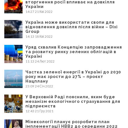
вторгнення росії впливає на довкілля
України
14:27
21 Кві 2022
Україна може використати свопи для
відновлення довкілля після війни – Dixi
Group
14:13
18 Кві 2022
Уряд схвалив Концепцію запровадження
та розвитку ринку зелених облігацій в
Україні
11:13
24 Лют 2022
Частка зеленої енергії в Україні до 2030
року має зрости до 27% – проєкт
Нацплану
23:09
24 Січ 2022
У Верховній Раді пояснили, яким буде
механізм екологічного страхування для
підприємств
12:43
21 Гру 2021
Мінекології планує розробити план
імплементації НВВ2 до середини 2022