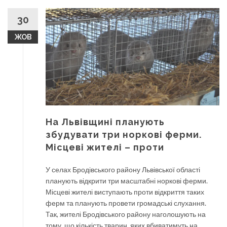
30
ЖОВ
На Львівщині планують
збудувати три норкові ферми.
Місцеві жителі – проти
У селах Бродівського району Львівської області
планують відкрити три масштабні норкові ферми.
Місцеві жителі виступають проти відкриття таких
ферм та планують провети громадські слухання.
Так, жителі Бродівського району наголошують на
тому, що кількість тварин, яких вбиватимуть на