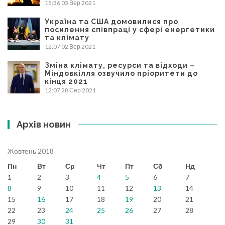
15:36
03 Вер 2021
Україна та США домовилися про
посилення співпраці у сфері енергетики
та клімату
12:07
02 Вер 2021
Зміна клімату, ресурси та відходи –
Міндовкілля озвучило пріоритети до
кінця 2021
12:07
28 Сер 2021
Архів новин
Жовтень 2018
Пн
Вт
Ср
Чт
Пт
Сб
Нд
1
2
3
4
5
6
7
8
9
10
11
12
13
14
15
16
17
18
19
20
21
22
23
24
25
26
27
28
29
30
31