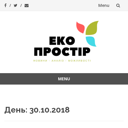
Menu
Skip
to
content
MENU
Skip
to
content
День:
30.10.2018