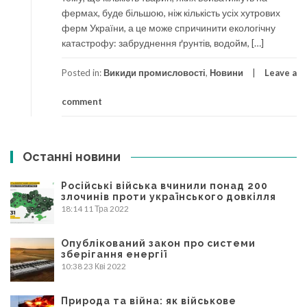
фермах, буде більшою, ніж кількість усіх хутрових
ферм України, а це може спричинити екологічну
катастрофу: забруднення ґрунтів, водойм, […]
Posted in:
Викиди промисловості
,
Новини
Leave a
comment
Останні новини
Російські війська вчинили понад 200
злочинів проти українського довкілля
18:14
11 Тра 2022
Опублікований закон про системи
зберігання енергії
10:38
23 Кві 2022
Природа та війна: як військове