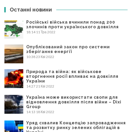
Останні новини
Російські війська вчинили понад 200
злочинів проти українського довкілля
18:14
11 Тра 2022
Опублікований закон про системи
зберігання енергії
10:38
23 Кві 2022
Природа та війна: як військове
вторгнення росії впливає на довкілля
України
14:27
21 Кві 2022
Україна може використати свопи для
відновлення довкілля після війни – Dixi
Group
14:13
18 Кві 2022
Уряд схвалив Концепцію запровадження
та розвитку ринку зелених облігацій в