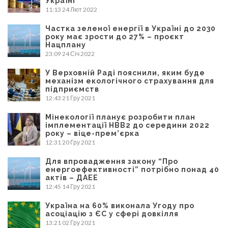
Україні
11:13
24 Лют 2022
Частка зеленої енергії в Україні до 2030
року має зрости до 27% – проєкт
Нацплану
23:09
24 Січ 2022
У Верховній Раді пояснили, яким буде
механізм екологічного страхування для
підприємств
12:43
21 Гру 2021
Мінекології планує розробити план
імплементації НВВ2 до середини 2022
року – віце-прем’єрка
12:31
20 Гру 2021
Для впровадження закону “Про
енергоефективності” потрібно понад 40
актів – ДАЕЕ
12:45
14 Гру 2021
Україна на 60% виконала Угоду про
асоціацію з ЄС у сфері довкілля
13:21
02 Гру 2021