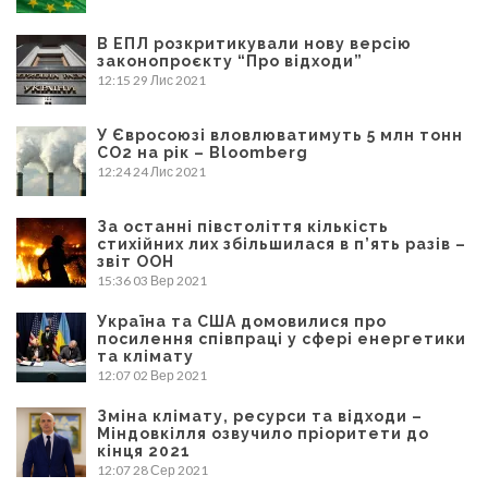
В ЕПЛ розкритикували нову версію
законопроєкту “Про відходи”
12:15
29 Лис 2021
У Євросоюзі вловлюватимуть 5 млн тонн
CO2 на рік – Bloomberg
12:24
24 Лис 2021
За останні півстоліття кількість
стихійних лих збільшилася в п’ять разів –
звіт ООН
15:36
03 Вер 2021
Україна та США домовилися про
посилення співпраці у сфері енергетики
та клімату
12:07
02 Вер 2021
Зміна клімату, ресурси та відходи –
Міндовкілля озвучило пріоритети до
кінця 2021
12:07
28 Сер 2021