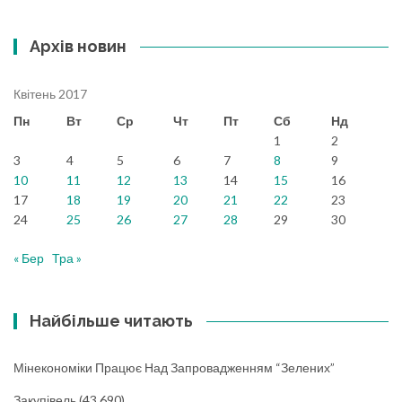
Архів новин
Квітень 2017
Пн
Вт
Ср
Чт
Пт
Сб
Нд
1
2
3
4
5
6
7
8
9
10
11
12
13
14
15
16
17
18
19
20
21
22
23
24
25
26
27
28
29
30
« Бер
Тра »
Найбільше читають
Мінекономіки Працює Над Запровадженням “зелених”
Закупівель
(43 690)