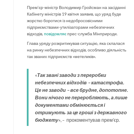
Прем’єр-міністр Володимир Гройсман на засіданні
Кабінету міністрів 19 квітня заявив, що уряд буде
жорстко боротися із недобросовісними
підприємствами-утилізаторами небезпечних
відходів,
повідомляє
прес-служба Мінприроди.
Глава уряду розкритикував ситуацію, яка склалася
на ринку небезпечних відходів, особливо діяльність
так званих підприємств «метеликів».
«
Так звані заводи з переробки
небезпечних відходів – катастрофа.
Це не заводи – все брудне, допотопне.
Вони нічого не переробляють, а лише
документами обмінюється і
отримують за це гроші з державного
бюджету
», – прокоментував прем’єр.