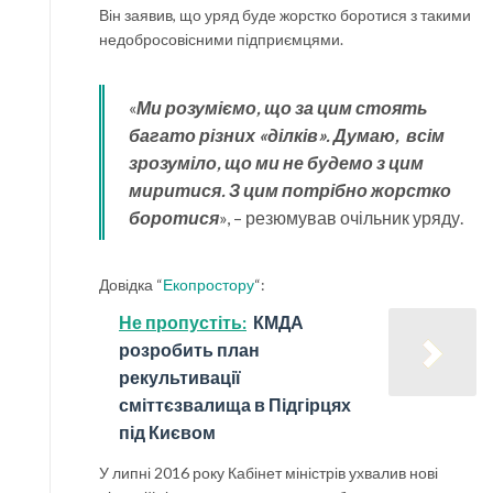
Він заявив, що уряд буде жорстко боротися з такими
недобросовісними підприємцями.
«
Ми розуміємо, що за цим стоять
багато різних «ділків». Думаю, всім
зрозуміло, що ми не будемо з цим
миритися. З цим потрібно жорстко
боротися
», – резюмував очільник уряду.
Довідка “
Екопростору
“:
Не пропустіть:
КМДА
розробить план
рекультивації
сміттєзвалища в Підгірцях
під Києвом
У липні 2016 року Кабінет міністрів ухвалив нові