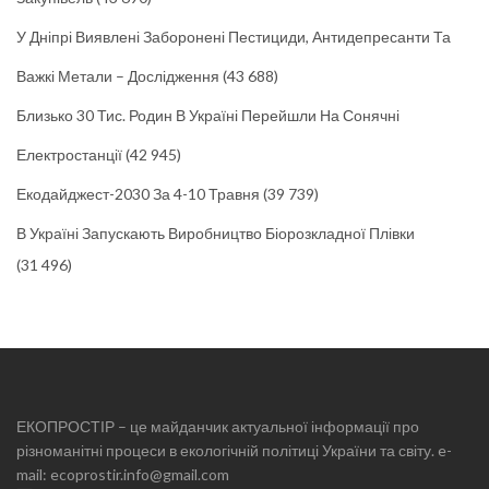
У Дніпрі Виявлені Заборонені Пестициди, Антидепресанти Та
Важкі Метали – Дослідження
(43 688)
Близько 30 Тис. Родин В Україні Перейшли На Сонячні
Електростанції
(42 945)
Екодайджест-2030 За 4-10 Травня
(39 739)
В Україні Запускають Виробництво Біорозкладної Плівки
(31 496)
ЕКОПРОСТІР – це майданчик актуальної інформації про
різноманітні процеси в екологічній політиці України та світу. e-
mail: ecoprostir.info@gmail.com