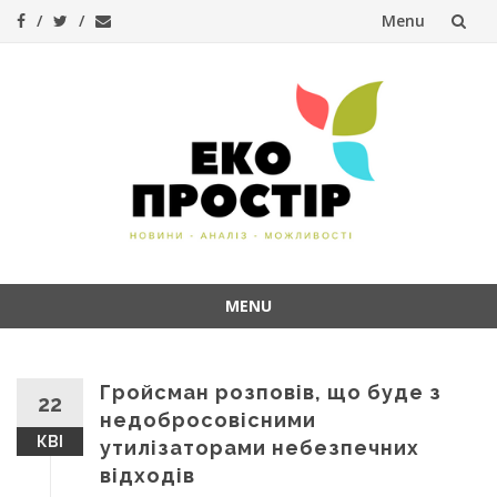
Menu
Skip
to
content
MENU
Skip
to
content
Гройсман розповів, що буде з
22
недобросовісними
КВІ
утилізаторами небезпечних
відходів